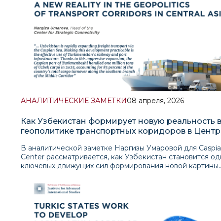
АНАЛИТИЧЕСКИЕ ЗАМЕТКИ
08 апреля, 2026
Как Узбекистан формирует новую реальность 
геополитике транспортных коридоров в Цент
Азии?
В аналитической заметке Наргизы Умаровой для Caspia
Center рассматривается, как Узбекистан становится од
ключевых движущих сил формирования новой картины
транспортной инфраструктуры и транспортных связей 
Центральной Азии. Особое внимание уделяется расш
грузовых перевозок через Каспийское море и растуще
стратегическому использованию железнодорожной и 
инфраструктуры Туркменистана; в обзоре показано, ка
Ташкент неуклонно укрепляет свою роль в транзите «в