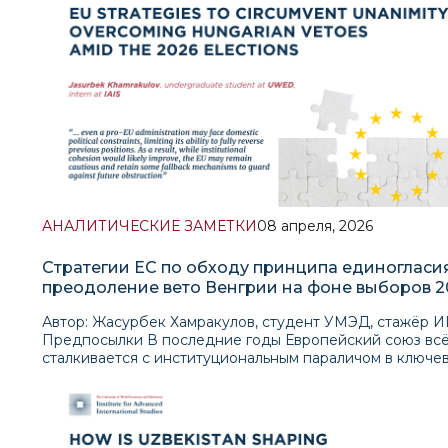
АНАЛИТИЧЕСКИЕ ЗАМЕТКИ
08 апреля, 2026
Стратегии ЕС по обходу принципа единогласия
преодоление вето Венгрии на фоне выборов 2
года
Автор: Жасурбек Хамракулов, студент УМЭД, стажёр ИПМИ Предпосылки В последние годы Европейский союз всё чаще сталкивается с институциональным параличом в ключевых сферах, прежде всего во внешней политике и финансовой помощи. В этом контексте Венгрия под руководством Виктора Орбана постоянно использовала своё право вето для блокирования коллективных решений ЕС, особенно в отношении пакетов финансовой помощи Украине. Это продемонстрировало структурные слабости системы управления ЕС в условиях повышенной геополитической напряжённости. Неоднократные вето со стороны Венгрии, в частности по вопросу предполагаемого пакета финансовой помощи Украине в размере 90 млрд евро, вызвали волну критики со стороны европейских лидеров. Несмотря на значительное давление на Виктора Орбана с целью снятия блокировки, на саммите в Брюсселе не удалось достичь прорыва, что наглядно показало глубину разногласий внутри Союза. Орбан обосновал свою позицию спором вокруг повреждённого нефтепровода «Дружба», обеспечивающего поставки нефти в Венгрию, в то время как другие лидеры ЕС выразили недовольство и обвиняли его в подрыве коллективных обязательств, подчёркивая критическую важность помощи для продолжения военных усилий Украины. По данным Центра исследований энергетики и чистого воздуха, Венгрия и Словакия импортировали около 137 млн евро российской нефти через этот трубопровод в январе. Поставки нефти, как сообщается, прекратились в конце января в результате российского авиаудара, который, по утверждению Киева, повредил западную ветку трубопровода на территории Украины. Венгрия, в свою очередь, оспаривает эту версию, обвиняя Украину в блокировании использования трубопровода. Сложившаяся ситуация выявляет одну из ключевых проблем процесса принятия решений в ЕС - принцип единогласия. Это позволяет любому государству-члену блокировать коллективные решения независимо от уровня поддержки со стороны остальных участников. На практике это даёт Венгрии возможность использовать своё положение для извлечения политических уступок или продвижения внутриполитических нарративов, основанных на защите суверенитета и противостоянии Брюсселю. В результате возникает паралич политики: важнейшие инициативы, особенно связанные с поддержкой Украины, откладываются или блокируются. Более того, это ослабляет международный авторитет ЕС и его способность выступать в качестве единого геополитического актора, фактически играя на руку России, заинтересованной в подрыве цепочек европейской помощи Украине. Венгерский кейс особенно значим, поскольку отражает не только политические разногласия, но и более глубокие противоречия, связанные с соблюдением принципов верховенства права и демократических стандартов в рамках ЕС. Механизмы обхода вето Ряд экспертов утверждает, что в исключительных обстоятельствах, таких как конфликт в Украине, Европейский союз может юридически обойти вето Венгрии, если оно нарушает фундаментальные ценности ЕС, прежде всего принцип солидарности, закреплённый в статье 2 Договора о Европейском союзе. Возможные правовые пути решения данной проблемы можно условно разделить на два направления. Во-первых, если вето Венгрии рассматривается как серьёзное и систематическое нарушение принципа солидарности, соответствующее решение может быть принято без учёта её голоса. Во-вторых, возможно переосмысление самого принципа единогласия с допущением применения квалифицированного большинства в ситуациях, представляющих экзистенциальную угрозу безопасности, ценностям и стабильности ЕС. При этом подчёркивается, что подобные меры должны носить исключительный и строго ограниченный характер, а не означать полный отказ от принципа единогласия. Несмотря на опасения критиков относительно подрыва доверия между государствами-членами и размывания правовой определённости, бездействие в условиях системного блокирования представляется более серьёзным риском, поскольку ослабляет способность ЕС оперативно реагировать на глобальные вызовы. Государства ЕС уже рассматривают практические варианты обхода венгерского вето. Верховный представитель ЕС по иностранным делам и политике безопасности Кая Каллас и другие официальные лица публично заявляли о наличии «альтернативных решений» и подчёркивали, что поддержка Украины будет обеспечена «тем или иным способом». Эти планы направлены на снижение зависимости от принципа единогласия при сохранении максимально возможного уровня единства внутри Союза. Первое мера предполагает изменение механизма голосования путём расширения применения квалифицированного большинства на сферы, где в настоящее время требуется единогласие, включая внешнюю политику и отдельные элементы «Многолетней финансовой перспективы» (MFF). В рамках системы квалифицированного большинства решения принимаются при поддержке 55% государств-членов, представляющих не менее 65% населения ЕС, что позволяет реализовывать инициативы по поддержке Украины, санкционной политике или расширению без согласия Венгрии. Однако внедрение данной модели сталкивается с серьёзными политическими трудностями, поскольку затрагивает один из фундаментальных принципов функционирования Союза - консенсуса. Второе направление связано с развитием концепции «многоскоростной Европы» посредством более активного использования гибких форматов, таких как «коалиции желающих» и механизмы усиленного сотрудничества. Это позволяет группе государств продвигаться вперёд в вопросах безопасности, конкурентоспособности или финансирования Украины без необходимости согласия всех 27 членов ЕС. Договоры ЕС уже предусматривают возможность усиленного сотрудничества, и председатель Европейской комиссии Урсула фон дер Ляйен прямо поддержала этот подход, заявив, что в случае блокировки решений на основе единогласия Союз «не должен стесняться использовать предусмотренные договорами инструменты» На практике подобные механизмы уже применяются, особенно в сфере межправительственных соглашений, обходящих институциональные рамки ЕС в вопросах безопасности и обороны. Кроме того, альтернативным источником финансирования становятся специальные фонды и использование доходов от замороженных российских активов. 1 апреля Европейский союз получил 1,4 млрд евро в виде доходов от процентов, начисленных на замороженные активы Центрального банка России. Это уже четвёртый подобный транш после перевода средств в августе 2025 года и охватывает доходы, накопленные во второй половине 2025 года. Эти средства являются результатом санкционной политики ЕС, при этом сами активы (оцениваемые более чем в 200 млрд евро) остаются замороженными и не подлежат возврату России. Полученные доходы были перенаправлены на поддержку Украины, что представляет собой практический и относительно устойчивый механизм обхода ограничений, связанных с необходимостью единогласия. В то же время его ключевым недостатком является неспособность полностью заменить решения, принимаемые всеми 27 государствами-членами, а также риск дальнейшей эрозии институционального единства. В качестве компромиссного решения Кая Каллас предложила меры в сфере энергетической безопасности, предусматривающие поставки нефти в Венгрию и Словакию по альтернативным маршрутам через хорватскую инфраструктуру (система JANAF), что должно заменить поставки по трубопроводу «Дружба». Координационная группа ЕС по нефти подтвердила в конце февраля 2026 года, что маршрут через хорватский терминал обладает достаточной пропускной способностью для удовлетворения потребностей обеих стран. Хорватия выразила готовность обеспечить поставки нероссийской нефти, при этом ЕС готов предоставить техническую и финансовую поддержку для диверсификации и переходного периода. Данная стратегия демонстрирует, как целенаправленные экономические и инфраструктурные меры могут использоваться в сочетании с политическим давлением для возвращения государств-членов к согласованной позиции. Вдобавок к упомянутым «мягким» механизмам, официальные лица ЕС также рассматривают более жёсткие меры принуждения и финансового давления, включая ужесточение условий, связанной с соблюдением принципов верховенства права, с целью ограничения доступа Венгрии к средствам ЕС. В данном случае может быть задействована статья 4(3) Договора о Европейском союзе (принцип добросовестного сотрудничества), а также установлена прямая зависимость между доступом к следующему многолетнему финансовому плану (MFF), переговоры по которому начинаются в июле, и выполнением обязательств, в том числе в вопросах поддержки Украины. Председатель Европейского совета Антонио Кошта уже сигнализировал о возможности такого подхода, тогда как комиссар Майкл МакГрат подтвердил, что «в случае нарушений принципов верховенства права приостановка выплат или блокирование финансирования остаются на повестке дня». ЕС уже фактически заморозил одобрение оборонного кредита для Венгрии в размере 16 млрд евро в рамках программы «SAFE» (Security Action for Europe). Эта ситуация демонстрирует, каким образом ЕС использует экономические рычаги в качестве косвенного инструмента противодействия праву вето, усиливая соблюдение общих правил без формального изменения принципа единогласия. В свою очередь, Венгрия предупредила о возможности блокирования всего нового MFF в случае дальнейших рисков для финансирования, однако подобный подход пре