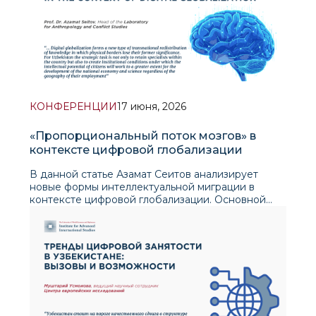
КОНФЕРЕНЦИИ
17 июня, 2026
«Пропорциональный поток мозгов» в
контексте цифровой глобализации
В данной статье Азамат Сеитов анализирует
новые формы интеллектуальной миграции в
контексте цифровой глобализации. Основной
аргумент автора заключается в том, что сегодня
«утечка мозгов» больше не ограничивается
физическим отъездом специалистов за границу.
Благодаря удаленной работе, цифровым
платформам и возможностям работать онлайн на
иностранные компании человеческий капитал
может служить экономике другой страны,
оставаясь при этом в своей родной стране. В
статье показано, что традиционные понятия