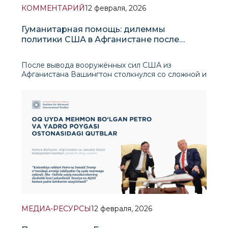
КОММЕНТАРИЙ
12 февраля, 2026
Гуманитарная помощь: дилеммы
политики США в Афганистане после
вывода войск
После вывода вооружённых сил США из
Афганистана Вашингтон столкнулся со сложной и
долгосрочной дилеммой: как оказывать
гуманитарную помощь населению, находящемуся
в острой нужде, не придавая при этом
политической легитимности и не обеспечивая
материальных выгод движению
МЕДИА-РЕСУРСЫ
12 февраля, 2026