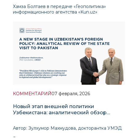
Хамза Болтаев в передаче «Геополитика»
информационного агентства «Kun.uz»
подчеркнул, что роль Пакистана в современной
международной политике становится все более
значимой. По его мнению, Пакистан является
одной из немногих стран
КОММЕНТАРИЙ
07 февраля, 2026
Новый этап внешней политики
Узбекистана: аналитический обзор
государственного визита в Пакистан
Автор: Зулхумор Махмудова, докторантка УМЭД