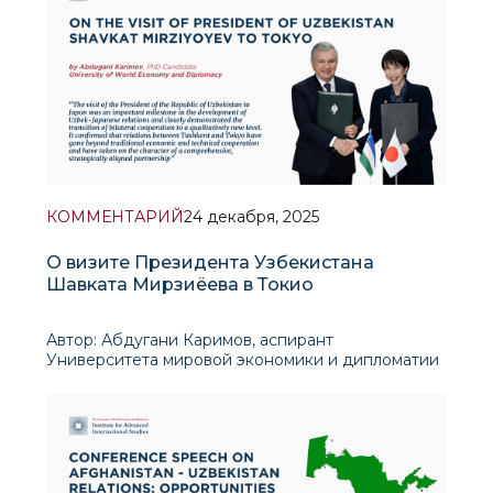
исследований (ИПМИ), представляет собой
прикладно
КОММЕНТАРИЙ
24 декабря, 2025
О визите Президента Узбекистана
Шавката Мирзиёева в Токио
Автор: Абдугани Каримов, аспирант
Университета мировой экономики и дипломатии
Узбекско-японские отношения на современном
этапе представляют собой один из наиболее
устойчивых и быстро развивающихся отношений
Республики Узбекистан. Япония стала одной из
первых развитых стра