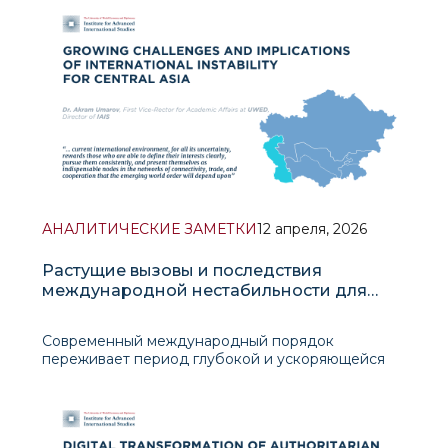
8 апреля Соединённые Штаты Америки и
Исламская Республика Иран достигли
соглашения о временном прекращении огня
сроком
АНАЛИТИЧЕСКИЕ ЗАМЕТКИ
12 апреля, 2026
Растущие вызовы и последствия
международной нестабильности для
Центральной Азии
Современный международный порядок
переживает период глубокой и ускоряющейся
трансформации. Вооружённые конфликты,
соперничество великих держав и эрозия
многосторонних институтов меняют глобальный
стратегический ландшафт таким образом, что это