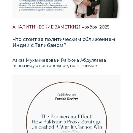
АНАЛИТИЧЕСКИЕ ЗАМЕТКИ
21 ноября, 2025
Что стоит за политическим сближением
Индии с Талибаном?
Азиза Мухаммедова и Райхона Абдуллаева
анализируют осторожное, но значимое
политическое сближение Индии с Талибаном на
фоне ускоряющихся изменений в
геополитическом ландшафте Южной Азии.
Отправной точкой для анализа служит встреча,
состоявшаяся