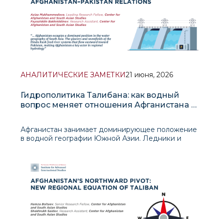
АНАЛИТИЧЕСКИЕ ЗАМЕТКИ
21 июня, 2026
Гидрополитика Талибана: как водный
вопрос меняет отношения Афганистана и
Пакистана
Афганистан занимает доминирующее положение
в водной географии Южной Азии. Ледники и
снежные поля Гиндукуша питают речные
системы, которые текут на восток в сторону
Пакистана, делая Афганистан ключевым актором
региональной гидрологии. Несмотря на свою
экономическую уязвим