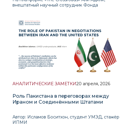
внештатный научный сотрудник Фонда
«Андиана» и внештатный научный сотрудник
Центра международного сотрудничества Нью-
Йоркского университета, принимает Азизу
Мухаммедову, ве
АНАЛИТИЧЕСКИЕ ЗАМЕТКИ
20 апреля, 2026
Роль Пакистана в переговорах между
Ираном и Соединёнными Штатами
Автор: Исламов Боситхон, студент УМЭД, стажёр
ИПМИ