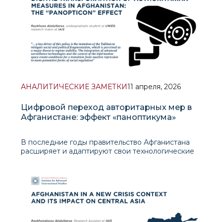
затрагивает даже регионы, ге
АНАЛИТИЧЕСКИЕ ЗАМЕТКИ
11 апреля, 2026
Цифровой переход авторитарных мер в
Афганистане: эффект «паноптикума»
В последние годы правительство Афганистана
расширяет и адаптируют свои технологические
возможности для надзора над населением.
Совершенствование технической базы позволяет
властям внедрять новые формы контроля,
выходящие за рамки традиционных методов. С
учето