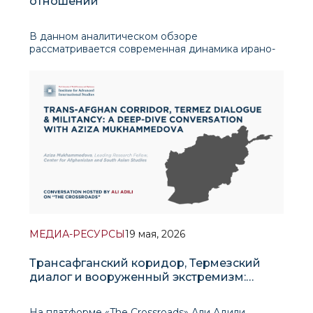
отношений
В данном аналитическом обзоре
рассматривается современная динамика ирано-
афганских отношений в контексте меняющейся
ситуации в сфере региональной безопасности,
экономической взаимозависимости и
перераспределения геополитических сил после
возвращения «Талибана»
МЕДИА-РЕСУРСЫ
19 мая, 2026
Трансафганский коридор, Термезский
диалог и вооруженный экстремизм:
беседа с Азизой Мухаммедовой
На платформе «The Crossroads» Али Адили,