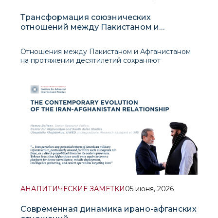
Трансформация союзнических
отношений между Пакистаном и
Афганистаном в источник конфликта
Отношения между Пакистаном и Афганистаном
на протяжении десятилетий сохраняют
двойственный характер: формальное
стратегическое взаимодействие сочетается с
устойчивым взаимным недоверием,
приграничной конфронтацией и конкуренцией за
влияние в трансграничном пространстве.
АНАЛИТИЧЕСКИЕ ЗАМЕТКИ
05 июня, 2026
Современная динамика ирано-афганских