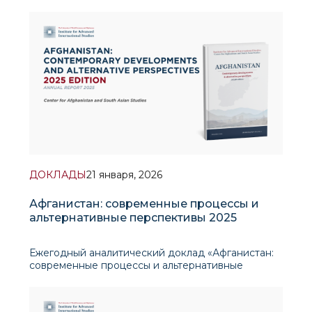
В последние годы внешняя политика
Узбекистана сосредоточена на региональной
интеграции и формировании альтернативных
транспортно-логистических маршрутов.
Официальный визит През
ДОКЛАДЫ
21 января, 2026
Афганистан: современные процессы и
альтернативные перспективы 2025
Ежегодный аналитический доклад «Афганистан:
современные процессы и альтернативные
перспективы 2025» , подготовленный Центром
исследований Афганистана и Южной Азии
Института перспективных международных