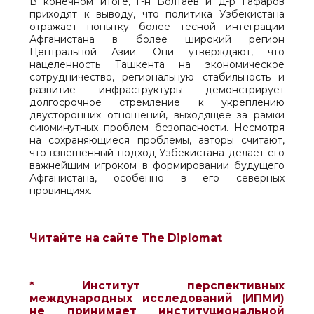
В конечном итоге, г-н Болтаев и д-р Гафаров
приходят к выводу, что политика Узбекистана
отражает попытку более тесной интеграции
Афганистана в более широкий регион
Центральной Азии. Они утверждают, что
нацеленность Ташкента на экономическое
сотрудничество, региональную стабильность и
развитие инфраструктуры демонстрирует
долгосрочное стремление к укреплению
двусторонних отношений, выходящее за рамки
сиюминутных проблем безопасности. Несмотря
на сохраняющиеся проблемы, авторы считают,
что взвешенный подход Узбекистана делает его
важнейшим игроком в формировании будущего
Афганистана, особенно в его северных
провинциях.
Читайте на сайте The Diplomat
* Институт перспективных
международных исследований (ИПМИ)
не принимает институциональной