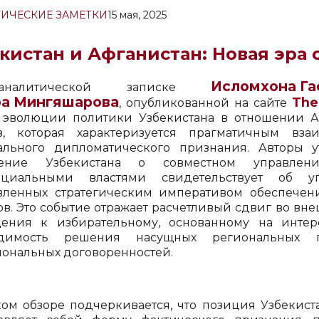
ИЧЕСКИЕ ЗАМЕТКИ
15 мая, 2025
кистан и Афганистан: Новая эра
Исломхона Га
алитической записке
ра Мингяшарова
The
, опубликованной на сайте
 эволюции политики Узбекистана в отношении А
в, которая характеризуется прагматичным вза
льного дипломатического признания. Авторы у
шение Узбекистана о совместном управле
нциальными властями свидетельствует об уг
вленных стратегическим императивом обеспечен
ов. Это событие отражает расчетливый сдвиг во вн
ения к избирательному, основанному на интер
одимость решения насущных региональных
ональных договоренностей.
ком обзоре подчеркивается, что позиция Узбекист