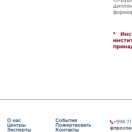
диплом
формир
* Инс
инсти
прина
О нас
События
+998 71
Центры
Пожертвовать
проспе
Эксперты
Контакты