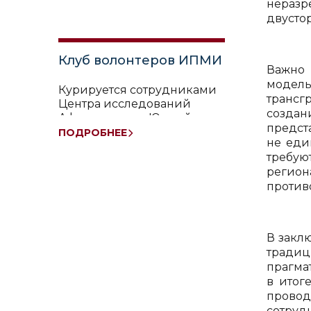
нераз
двусто
Клуб волонтеров ИПМИ
Важно 
модел
Курируется сотрудниками
трансг
Центра исследований
создан
Афганистана и Южной
предст
Азии
ПОДРОБНЕЕ
не еди
требую
регион
против
В заклю
традиц
прагма
в итог
провод
сотру