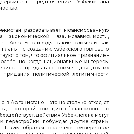
еркивает предпочтение Узбекистана
мостью.
збекистан разрабатывает нюансированную
а экономической взаимозависимости,
ве. Авторы приводят такие примеры, как
 планы по созданию узбекского торгового
твуют о том, что официальное признание -
 особенно когда национальные интересы
екистана предлагает пример для других
ез придания политической легитимности
 в Афганистане – это не столько отход от
ны, в которой принцип сбалансирован с
бездействует, действия Узбекистана могут
ой перестройки, побуждая другие страны
. Таким образом, тщательно выверенное
отреть контуры центральноазиатской