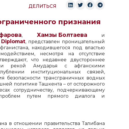
ДЕЛИТЬСЯ
 ограниченного признания
фарова
Хамзы Болтаева
,
и
 Diplomat
, представлен проницательный
фганистана, находившегося под властью
имодействием, несмотря на отсутствие
тверждают, что недавнее двустороннее
нии рекой Амударья с афганскими
лублении институциональных связей,
ия безопасности трансграничных водных
ешней политике Ташкента – от осторожного
есах сотрудничеству, подчеркивающему
 проблем путем прямого диалога и
ана в отношении правительства Талибана