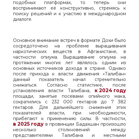
подобных платформах, то теперь они
воспринимают её конструктивно, стремясь к
поиску решений и к участию в международном
диалоге.
Основное внимание встреч в формате Дохи было
сосредоточено на проблеме выращивания
наркотических веществ в Афганистане, в
частности опиума. Выращивание опиума на
протяжении многих лет являлось одним из
основных источников дохода в стране. Однако
после прихода к власти движения «Талибан»
данный показатель начал стремительно
снижаться. Согласно статистике, после
к 2024 году
установления власти Талибана,
площади, занятые посевами опийного мака,
сократились с 232 000 гектаров до 7 382
гектаров. Для дальнейшего снижения этих
показателей власти, при необходимости,
прибегают к применению силы. В частности,
в 2025 году
в провинции Бадахшан произошло
несколько столкновений между
представителями Талибана и местными