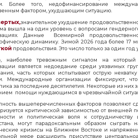
и. Более того, недофинансирование междуна
венным фактором, ухудшающим ситуацию.
вертых,
значительное ухудшение продовольственно
ма вышла на один уровень с вопросами гендерног
изациях. Данные Всемирной продовольствен
рофическую динамику. Зимой 2026 года более 17 м
ткой
продовольствия. Это число только за один год
о, наиболее тревожным сигналом на который
зации является недоедание среди уязвимых груп
ания, часть которых испытывают острую нехват
. Международные организации фиксируют, что 
пика за последние десятилетия. Некоторые из них з
анием помощи нуждающимся в чрезвычайной ситуац
пность вышеперечисленных факторов позволяют сде
еризуется критической зависимостью от внешней 
ности и политическая воля к сотрудничеству ц
стана, могут парадоксальным образом сыграть 
ческие кризисы на Ближнем Востоке и напряжен
ельной мере расширить присутствие центрально