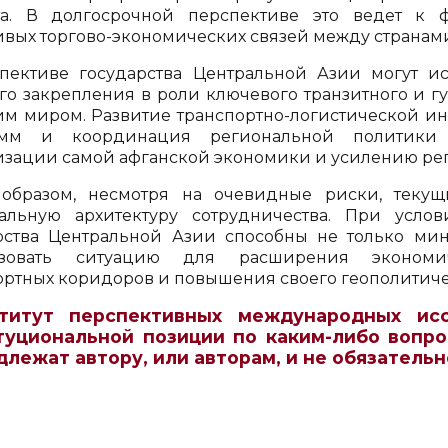
та. В долгосрочной перспективе это ведет к
ивых торгово-экономических связей между странам
пективе государства Центральной Азии могут и
го закрепления в роли ключевого транзитного и г
м миром. Развитие транспортно-логистической ин
амм и координация региональной политики в
изации самой афганской экономики и усилению ре
образом, несмотря на очевидные риски, текущ
альную архитектуру сотрудничества. При усло
рства Центральной Азии способны не только мин
ьзовать ситуацию для расширения экономич
ортных коридоров и повышения своего геополитиче
титут перспективных международных ис
туциональной позиции по каким-либо вопро
длежат автору, или авторам, и не обязатель