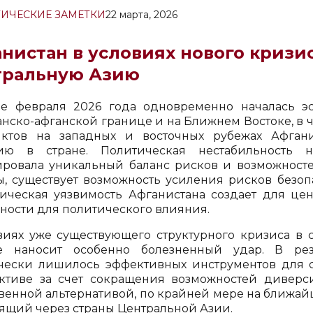
ИЧЕСКИЕ ЗАМЕТКИ
22 марта, 2026
нистан в условиях нового кризис
тральную Азию
е февраля 2026 года одновременно началась э
анско-афганской границе и на Ближнем Востоке, в 
ктов на западных и восточных рубежах Афгани
цию в стране. Политическая нестабильность
ровала уникальный баланс рисков и возможносте
ы, существует возможность усиления рисков безоп
ическая уязвимость Афганистана создает для цен
ности для политического влияния.
виях уже существующего структурного кризиса в 
е наносит особенно болезненный удар. В резу
чески лишилось эффективных инструментов для 
ктиве за счет сокращения возможностей диверс
венной альтернативой, по крайней мере на ближай
ящий через страны Центральной Азии.