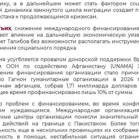
ику, а в дальнейшем может стать фактором соц
я динамика замкнутого цикла миграции создает 
стана к продолжающимся кризисам.
тьих
, снижение международного финансирования
ают влияние на дальнейшую экономическую уязви
яет Талибов без возможности располагать инструм
анения социального порядка.
ия усугбляется провалом донорской поддержки. В
и ООН по содействию Афганистану (UNAMA) 
ение финансирования организации стало причи
но Гагнон гуманитарные организации в 2026 г
нам афганцев, собрав 1,71 миллиарда долларов.
щее время профинансировано лишь 10% от суммы.
 проблем с финансированием, во время конфл
пом нуждающимся. Международная организаци
тные центры организации понесли значительный
 действий на границе с Пакистаном. Более то
ьность еще в нескольких провинциях из соображе
ность в помощи, нестабильная ситуация ограни