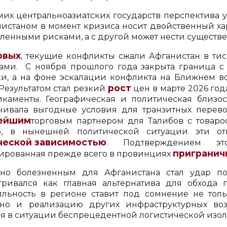
мих центральноазиатских государств перспектива 
нистаном в момент кризиса носит двойственный хар
ленными рисками, а с другой может нести сущест
рвых
, текущие конфликты сжали Афганистан в ти
ами. С ноября прошлого года закрыта граница 
ки, а на фоне эскалации конфликта на Ближнем во
рост
 Результатом стал резкий
цен в марте 2026 год
каменты. Географическая и политическая близо
чивала выгодные условия для транзитных перевоз
ейшим
торговым партнером для Талибов с товаро
о, в нынешней политической ситуации эти от
ческой зависимостью
. Подтверждением э
пригранич
ированная прежде всего в провинциях
но болезненным для Афганистана стал удар по
тривался как главная альтернатива для обхода п
ильность в регионе ставит под сомнение не тол
 но и реализацию других инфраструктурных воз
ся в ситуации беспрецедентной логистической изо