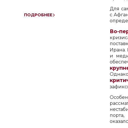
Для са
с Афга
ПОДРОБНЕЕ
опреде
Во-пе
кризис
постав
Ирана.
и меди
обеспе
крупн
Однак
крити
зафикс
Особен
рассма
нестаб
порта,
оказал