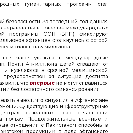
родных гуманитарных программ стал
й безопасности. За последний год данная
о неравенства в повестке международных
ной программы ООН (ВПП) фиксируют
иллионов афганцев столкнулись с острой
 увеличилось на 3 миллиона.
 все чаще указывают международные
п. Почти 4 миллиона детей страдают от
ку и нуждаются в срочной медицинской
продовольственная ситуация достигла
впервые
аявили, что
не могут справиться
ии без достаточного финансирования.
лать вывод, что ситуация в Афганистане
помощи. Существующие инфраструктурные
ентральноазиатских стран, в частности
на пользу. Продолжительные военные и
ные отношения с Пакистаном способны в
азиатской продукции в доле афганского