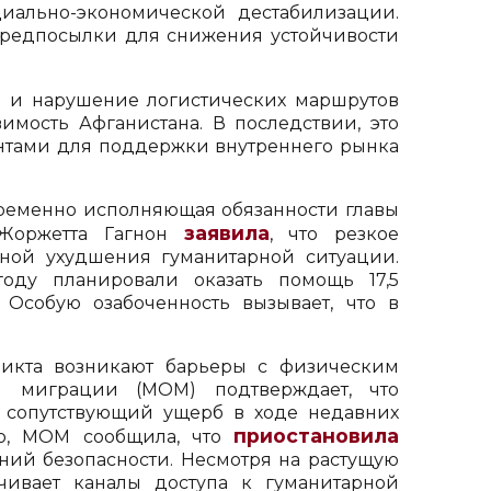
иально-экономической дестабилизации.
предпосылки для снижения устойчивости
 и нарушение логистических маршрутов
мость Афганистана. В последствии, это
ентами для поддержки внутреннего рынка
ременно исполняющая обязанности главы
заявила
Жоржетта Гагнон
, что резкое
ной ухудшения гуманитарной ситуации.
оду планировали оказать помощь 17,5
 Особую озабоченность вызывает, что в
икта возникают барьеры с физическим
я миграции (МОМ) подтверждает, что
 сопутствующий ущерб в ходе недавних
приостановила
го, МОМ сообщила, что
ний безопасности. Несмотря на растущую
чивает каналы доступа к гуманитарной