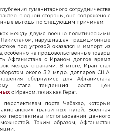
углубления гуманитарного сотрудничества
актер: с одной стороны, оно сопряжено с
венные выгоды по следующим причинам:
сках между двумя военно-политическими
с Пакистаном, нарушившая традиционные
стоке под угрозой оказался и импорт из
а, особенно на продовольственные товары
сть Афганистана с Ираном долгое время
ок между странами. В итоге, Иран стал
оборотом около 3,2 млдр. долларов США.
ношения обернулись для Афганистана
тому стала тенденция роста цен
ных
с Ираном, таких как Герат.
 перспективам порта Чабахар, который
акистанских транзитных путей. Военная
ько перспективы использования данного
можностей. Таким образом, Афганистан
ляции.