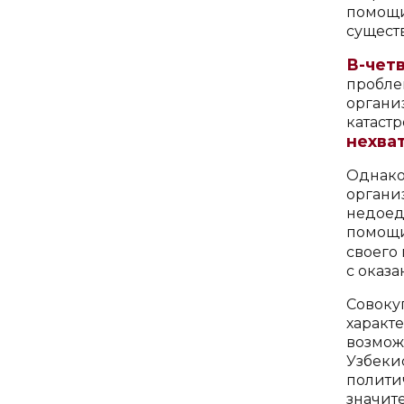
помощ
сущест
В-чет
пробле
орган
катаст
нехва
Однак
органи
недоед
помощи
своего 
с оказ
Совоку
характ
возмож
Узбеки
полити
значит