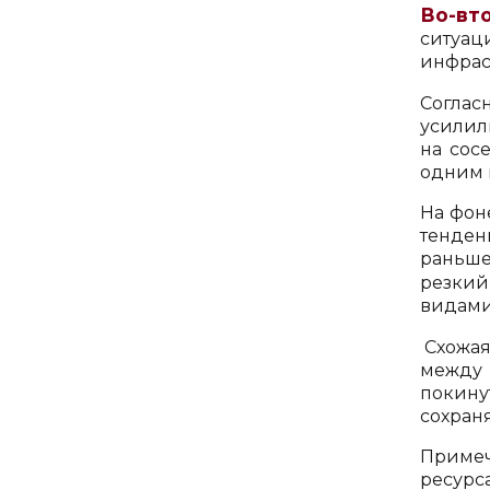
Во-вт
ситуац
инфрас
Согла
усилил
на сос
одним 
На фон
тенден
раньше
резкий
видами
Схожая
между 
покину
сохраня
Примеч
ресурс