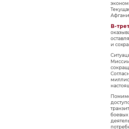
эконом
Текуща
Афгани
В-тре
оказыв
оставл
и сохр
Ситуац
Мисси
сокращ
Соглас
миллио
настоя
Помимо
досту
транзи
боевых
деятел
потреб