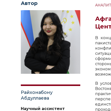
Автор
АНАЛИТ
Афга
Цен
В конц
пакист
конфли
ситуа
сформи
сторон
эконом
возмож
В усло
Восток
Райхонабону
практи
Абдуллаева
перспе
единст
Научный ассистент
проход