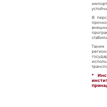
импор
устойч
В перс
прочно
внешни
прогр
стабил
Таким 
регион
госуда
испол
трансп
* Инс
инсти
прина