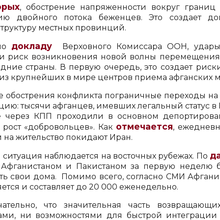
орых
, обострение напряженности вокруг границ
ию двойного потока беженцев. Это создает до
труктуру местных провинций.
докладу
сно
Верховного Комиссара ООН, удары
и риск возникновения новой волны перемещения
едние страны. В первую очередь, это создает риск
из крупнейших в мире центров приема афганских м
е обострения конфликта пограничные переходы на
цию: тысячи афганцев, имевших легальный статус в
 через КПП проходили в основном депортирован
отмечается
 рост «добровольцев». Как
, ежедневн
 на жительство покидают Иран.
д
 ситуация наблюдается на восточных рубежах. По
Афганистаном и Пакистаном за первую неделю 
ть свои дома. Помимо всего, согласно СМИ Афгани
ется и составляет до 20 000 еженедельно.
ательно, что значительная часть возвращающи
ами, ни возможностями для быстрой интеграции в