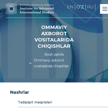
EN
OʼZ
RU
OMMAVIY
AXBOROT
VOSITALARIDA
CHIQISHLAR
Bosh sahifa
Ommaviy axborot
vositalarida chiqishlar
Nashrlar
Tadqiqot maqolalari