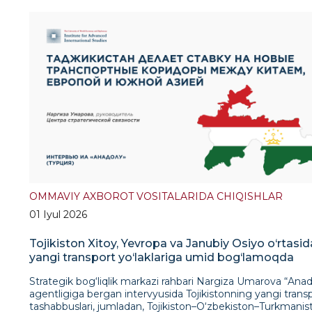
OMMAVIY AXBOROT VOSITALARIDA CHIQISHLAR
01 Iyul 2026
Tojikiston Xitoy, Yevropa va Janubiy Osiyo o‘rtasid
yangi transport yo‘laklariga umid bog‘lamoqda
Strategik bog‘liqlik markazi rahbari Nargiza Umarova “Anad
agentligiga bergan intervyusida Tojikistonning yangi trans
tashabbuslari, jumladan, Tojikiston–O‘zbekiston–Turkmanis