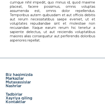
cumque nihil impedit, quo minus id, quod maxime
placeat, facere possimus, omnis voluptas
assumenda est, omnis dolor repellendus.
Temporibus autem quibusdam et aut officiis debitis
aut rerum necessitatibus saepe eveniet, ut et
voluptates repudiandae sint et molestiae non
recusandae. Itaque earum rerum hic tenetur a
sapiente delectus, ut aut reiciendis voluptatibus
maiores alias consequatur aut perferendis doloribus
asperiores repellat.
Biz haqimizda
Markazlar
Mutaxassislar
Nashrlar
Tadbirlar
Xayriya qiling
Kontaktlar