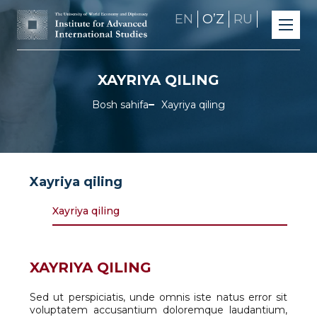
EN
OʼZ
RU
XAYRIYA QILING
Bosh sahifa
Xayriya qiling
Xayriya qiling
Xayriya qiling
XAYRIYA QILING
Sed ut perspiciatis, unde omnis iste natus error sit
voluptatem accusantium doloremque laudantium,