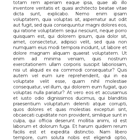
totam rem aperiam eaque ipsa, quae ab illo
inventore veritatis et quasi architecto beatae vitae
dicta sunt, explicabo. Nemo enim ipsam
voluptatem, quia voluptas sit, aspernatur aut odit
aut fugit, sed quia consequuntur magni dolores eos,
qui ratione voluptatem sequi nesciunt, neque porro
quisquam est, qui dolorem ipsum, quia dolor sit,
amet, consectetur, adipisci velit, sed quia non
numquam eius modi tempora incidunt, ut labore et
dolore magnam aliquam quaerat voluptatem. Ut
enim ad minima veniam, quis nostrum
exercitationem ullam corporis suscipit laboriosam,
nisi ut aliquid ex ea commodi consequatur? Quis
autem vel eum iure reprehenderit, qui in ea
voluptate velit esse, quam nihil molestiae
consequatur, vel illum, qui dolorem eum fugiat, quo
voluptas nulla pariatur? At vero eos et accusamus
et iusto odio dignissimos ducimus, qui blanditiis
praesentium voluptatum deleniti atque corrupti,
quos dolores et quas molestias excepturi sint,
obcaecati cupiditate non provident, similique sunt in
culpa, qui officia deserunt mollitia animi, id est
laborum et dolorum fuga. Et harum quidem rerum
facilis est et expedita distinctio. Nam libero
tempore, cum soluta nobis est eligendi optio,