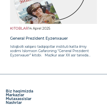
qarashlarini aks ettirmaydi.
KITOBLAR
14 Aprel 2025
General Prezident Eyzenxauer
Istiqbolli xalqaro tadqiqotlar instituti katta ilmiy
xodimi Islomxon Gafaroning “General Prezident
Eyzenxauer” kitobi. Mazkur asar XX asr tarixida
shonli iz qoldirgan amerikalik general hamda
Prezident Duayt Eyzenxauerning hayoti va u olib
borgan siyosatiga bag‘ishlangan. Ushbu biografik
kitobda qahramonning kechinmalari, Ikkinchi jahon
urush yillari hamda prezidentlik davri keng yoritilgan.
Bundan tashqari, o‘tgan asrning 40-60-yillaridagi
tarixiy vaziyat, siyosat hamda ko‘zga ko‘ringan atoqli
siyosatdonlarning o‘rni to‘g‘risida ma’lumotlar berib
Biz haqimizda
o‘tilgan. * Istiqbolli xalqaro tadqiqotlar instituti (IXTI)
Markazlar
hech qanday masalada muassasaviy nuqtai nazarni
Mutaxassislar
bildirmaydi; bu yerda keltirilgan fikrlar faqatgina
Nashrlar
muallif yoki mualliflarga tegishli bo‘lib, ular IXTIning