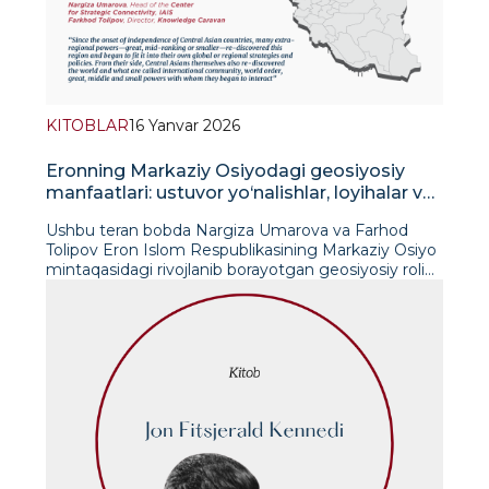
KITOBLAR
16 Yanvar 2026
Eronning Markaziy Osiyodagi geosiyosiy
manfaatlari: ustuvor yo‘nalishlar, loyihalar va
istiqbollar. Springer kitobining bobi
Ushbu teran bobda Nargiza Umarova va Farhod
Tolipov Eron Islom Respublikasining Markaziy Osiyo
mintaqasidagi rivojlanib borayotgan geosiyosiy rolini
tadqiq etadilar. “Markaziy Osiyoning yangi
hamkorlari: kichik va o‘rta davlatlarning ishtiroki”
nomli to‘plam doirasida Springer nashriyoti
tomonidan chop etilgan ushbu bobda Eronning
Markaziy Osiyodagi tashqi siyosat ustuvorliklari,
strategik loyihalari va uzoq muddatli manfaatlari
atroflicha tahlil qilingan. Mualliflar Tehronning
mintaqa davlatlari bilan aloqalariga geosiyosiy,
iqtisodiy va xavfsizlik omillari qanday ta’sir
ko‘rsatayotganini o‘rganib chiqib, Eronning
energetika, savdo, transport va xavfsizlik sohalarida