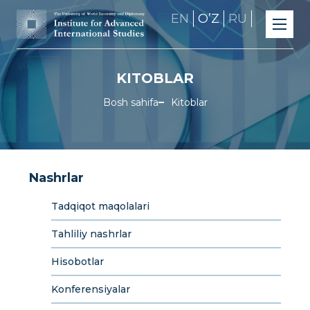
EN
OʼZ
RU
KITOBLAR
Bosh sahifa
Kitoblar
Nashrlar
Tadqiqot maqolalari
Tahliliy nashrlar
Hisobotlar
Konferensiyalar