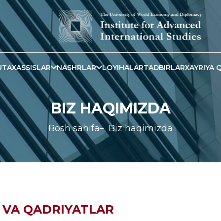
TAXASSISLAR
NASHRLAR
LOYIHALAR
TADBIRLAR
XAYRIYA Q
BIZ HAQIMIZDA
Bosh sahifa
Biz haqimizda
A VA QADRIYATLAR