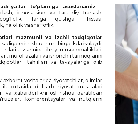
adriyatlar to'plamiga asoslanamiz
–
rlash, innovatsion va tanqidiy fikrlash,
bog'liqlik, fanga qo'shgan hissasi,
k, halollik va shaffoflik.
atlari mazmunli va izchil tadqiqotlar
sadiga erishish uchun birgalikda ishlaydi.
chilari o'zlarining ilmiy mukammalliklari,
alari, mulohazalari va ishonchli tarmoqlarini
qiqotlari, tahlillari va tavsiyalariga olib
axborot vositalarida siyosatchilar, olimlar
lik o'rtasida dolzarb siyosat masalalari
im va xabardorlikni oshirishga qaratilgan
'ruzalar, konferentsiyalar va nutqlarni