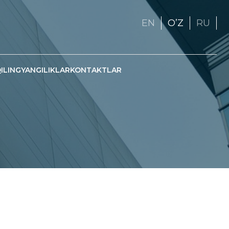
EN
OʼZ
RU
ILING
YANGILIKLAR
KONTAKTLAR