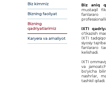
Biz kimmiz
Biz aniq q
mustaqil fik
Bizning faoliyat
fanlararo 
professionalli
Bizning
qadriyatlarimiz
IXTI qadriy
o'tkazish maq
IXTI tadqiqot
Karyera va amaliyot
siyosiy tajrib
fanlararo tad
kelishadi.
IXTI ommaviy 
va jamoatchi
bo'yicha bil
nashrlar, ma
tashkil qiladi.