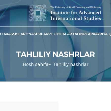
TAXASSISLAR
NASHRLAR
LOYIHALAR
TADBIRLAR
XAYRIYA Q
TAHLILIY NASHRLAR
Bosh sahifa
Tahliliy nashrlar