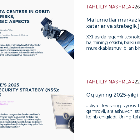
umumiy manfaatlarni yarat
innovatsiyalar va kelajakk
bog‘liqlik o‘z-o‘zidan pa
TAHLILIY NASHRLAR
26
ta’kidlanadi. Ushbu nuqtai
ishonchni mustahkamlash
oddiy ta’lim kun tartibida
balki ishonchsizlikni chu
Ma’lumotlar markazlari
brendi"ni mustahkamlaydi
mumkin. Tahlilning asosi
xatarlar va strategik j
obro‘li aktivga aylanadi.
aktyorga asoslangan xari
intellekt yetakchilari" t
o‘tishi va milliy qayta 
XXI asrda raqamli texnologiyalarning rivojlanishi nafaqat ma’lumotlar hajmining o‘sishi, balki ularni qayta ishlash jarayonlarining sifat jihatdan murakkablashuvi bilan birga kechmoqda. Sun’iy intellekt (SI), katta hajmdagi ma’lumotlarni tahlil qilish, avtonom tizimlar va raqamli platformalarning rivojlanishi hisoblash quvvatlariga barqaror va doimiy o‘sib borayotgan ehtiyojni shakllantirmoqda. Ushbu o‘zgarishlar markazida zamonaviy iqtisodiyot, davlat boshqaruvi va xavfsizlik tizimlari faoliyati uchun muhim infratuzilmaga aylanayotgan ma’lumotlar markazlari turibdi. Shu bilan birga, ma’lumot markazlarining yer usti infratuzilmasi tizimli cheklovlarga duch kelmoqda. Energetika tarmoqlarining haddan tashqari yuklanganligi, elektr energiyasi narxining oshishi, sovutish uchun suv resurslarining yetishmasligi, shuningdek, mahalliy jamoalar darajasidagi ijtimoiy-ekologik qarshilik shular jumlasidandir. Bir qator mamlakatlarda, ayniqsa Qo‘shma Shtatlarda, atrof-muhit va mintaqaviy energiya tizimlariga yuklama bilan bog‘liq xavotirlar tufayli yangi ma’lumotlar markazlari qurilishini to‘xtatib qo‘yish holatlari allaqachon kuzatilmoqda. Shu fonda ekspertlar, korporativ va davlat doiralarida hisoblash infratuzilmasini Yerdan tashqarida - kosmik fazoda joylashtirish g‘oyasi tobora faol muhokama qilinmoqda. Orbital ma’lumotlar markazlari raqamli rivojlanishning yer usti modelining tarkibiy cheklovlariga potensial yechim va yangi texnologik paradigmani shakllantirish elementi sifatida ko‘rilmoqda. Loyiha tashabbuskorlari va xalqaro tendensiyalar. Yetakchi texnologik davlatlar va eng yirik korporatsiyalar orbital ma’lumotlar markazlariga qiziqish bildirmoqda. Qo‘shma Shtatlarda bu yo‘nalish xususiy sektor tomonidan ham, davlat strategik muhokamalari doirasida ham faol ilgari surilmoqda. Google kompaniyasi o‘zining Project SunCatcher loyihasi orqali quyosh energiyasidan foydalanuvchi sun’iy yo‘ldosh hisoblash platformalari va uskunalarning avtonom hayot ta’minoti tizimlarini yaratish imkoniyati haqida ma’lum qildi. Tadbirkor Ilon Mask orbital hisoblashlar istiqbollarini ko‘p marta ishlatiladigan raketalar va Starlink global sun’iy yo‘ldosh tarmog‘ining rivojlanishi bilan bog‘lamoqda. Uning yondashuvi mantig‘iga ko‘ra, kosmik infratuzilma Yerdagi internet va bulutli xizmatlarning davomi bo‘lishi, ammo mutlaqo boshqacha energiya va fazoviy salohiyatga ega bo‘lishi kerak. Starcloud startapi NVIDIA kompaniyasi ishtirokida sun’iy intellekt vazifalari uchun bevosita orbitada ma’lumotlarni qayta ishlashga mo‘ljallangan hisoblash modullariga ega maxsus sun’iy yo‘ldoshlarni ishlab chiqmoqda. Yevropa Ittifoqi hozircha ehtiyotkorroq pozitsiyani egallab, orbital ma’lumot markazlarining texnik amalga oshirilishi va iqtisodiy oqibatlarini baholashga qaratilgan ASCEND loyihasi kabi tadqiqot dasturlariga e’tibor qaratmoqda. Shu bilan birga, Xitoy yanada qat’iyroq yondashuvni namoyish etmoqda. Three-Body Computing Constellation (Xing Shidai / 星时代) dasturi doirasida sun’iy yo‘ldoshlarning uchirilishi Pekinning shakllanayotgan kosmik hisoblash texnologiyalari sohasida yetakchi o‘rinni egallashga intilayotganidan dalolat beradi. Texnologik xususiyatlar va cheklovlar. Texnik nuqtai nazardan, orbital ma’lumot markazlari bir qator muhim afzalliklarga ega. Ularning asosiysi Yer atmosferasidan tashqarida quyosh energiyasidan foydalanish imkoniyatidir. Kosmosda quyosh nurlanishining intensivligi sayyora yuzasidagiga qaraganda yuqori, ob-havo omillarining yo‘qligi esa energiya ishlab chiqarishni barqarorroq ta’minlashga imkon beradi. Orbitalarning ma’lum turlariga joylashtirish soyalash davrlarini minimallashtiradi, bu esa uskunalarning deya
2030" strategiyasi va 2030
har qanday "ekstraterritor
konsepsiyasining davomi 
konsepsiyasi orqali to‘liq
tuzilmasi va o‘lchanadig
jihatidan tinchlikni qo‘ll
intellekt mahsulotlari va
xavotirda, Eron esa yo‘lak
intellektni joriy etishga t
izolyatsiya va mintaqav
tashkil etish va mutaxass
Qo‘shma Shtatlar xalqaro k
yo‘nalishlarni qamrab olga
institutsionallashtirish u
ko‘nikmalarini rivojlantir
ko‘rsatilgan, Rossiya va T
TAHLILIY NASHRLAR
22
joylashtirilgan bo‘lib, O‘
tizimi bo‘yicha xavotirlar
ekotizimining asoslarini 
muvozanatlashtirmoqda. 
Osiyodagi mintaqaviy raqa
Oq uyning 2025-yilgi Mi
tinchlik dividendi, na esk
ko‘rsatmoqda. Tahlilda t
uning ta’siri loyiha va a
mo‘ljallanganligi ham tush
Juliya Devisning siyosiy
ekanligi ta’kidlanadi. A
texnologik hamkorliklarga
qamrovli, aralashuvchi st
orqali yuritilsa, bojxona 
etishda mintaqaviy yetakc
ko‘rib chiqiladi. Uning ta
va nizolarni hal qilish m
hamkorlik, xalqaro amaliyo
«Rojdestvo archasi muamm
tartibida ustunlik qilmasa,
platformalar O‘zbekiston
barcha narsani qamrab olu
mustahkamlashi mumkin. Bi
qiladigan, raqamli suvere
etishga urinishi yotadi. 
sifatida ishlatilsa yoki s
hamkorlik va modernizatsi
manfaatlari ta’rifini aniq