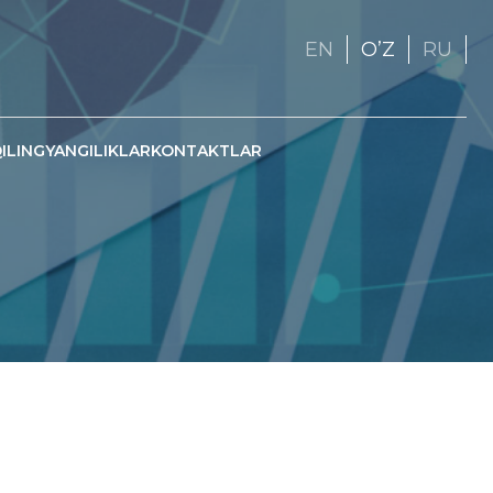
EN
OʼZ
RU
ILING
YANGILIKLAR
KONTAKTLAR