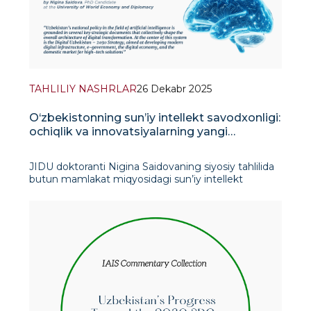
TAHLILIY NASHRLAR
26 Dekabr 2025
O‘zbekistonning sun’iy intellekt savodxonligi:
ochiqlik va innovatsiyalarning yangi
yumshoq kuch signali
JIDU doktoranti Nigina Saidovaning siyosiy tahlilida
butun mamlakat miqyosidagi sun’iy intellekt
savodxonligi nafaqat ichki rivojlanishning ustuvor
yo‘nalishi, balki raqamli asrda O‘zbekistonning
yumshoq kuchining yangi vositasi sifatid