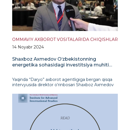
OMMAVIY AXBOROT VOSITALARIDA CHIQISHLAR
14 Noyabr 2024
Shaxboz Axmedov O‘zbekistonning
energetika sohasidagi investitsiya muhiti
haqida so‘zladi
Yaqinda “Daryo” axborot agentligiga bergan qisqa
intervyusida direktor o‘rinbosari Shaxboz Axmedov
O‘zbekistonning rivojlanayotgan investitsiya
landshafti haqida fikr bildirdi, energetika sohasiga
alohida e’tibor qaratdi. U chet el investits