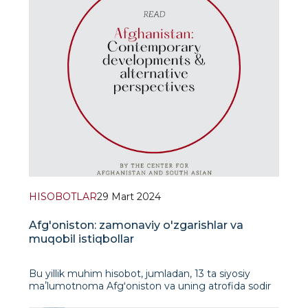
HISOBOTLAR
29 Mart 2024
Afg'oniston: zamonaviy o'zgarishlar va
muqobil istiqbollar
Bu yillik muhim hisobot, jumladan, 13 ta siyosiy
maʼlumotnoma Afgʻoniston va uning atrofida sodir
boʻlayotgan voqealar va oʻzgarishlarga muqobil