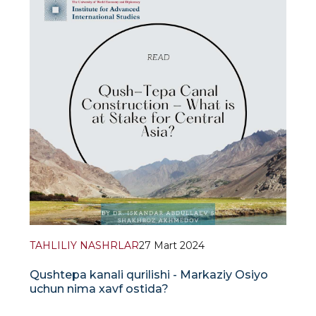
koʻrinishni taqdim etadi, bunda oʻz vaqtida va
muhim mavzuli va mintaqaviy yondashuvlarga
ustunlik beradi. Shubhasiz, Tolibonning 2021-yil
avgustida hok
TAHLILIY NASHRLAR
27 Mart 2024
Qushtepa kanali qurilishi - Markaziy Osiyo
uchun nima xavf ostida?