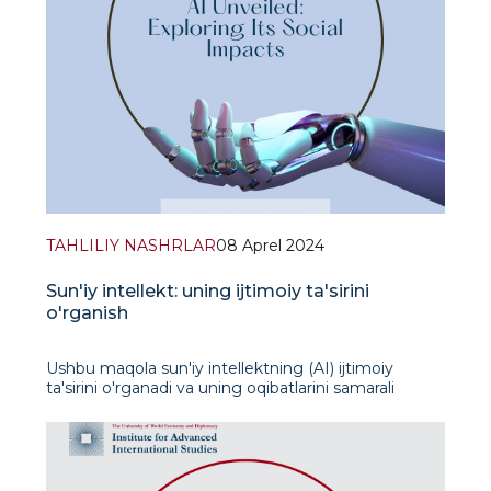
TAHLILIY NASHRLAR
08 Aprel 2024
Sun'iy intellekt: uning ijtimoiy ta'sirini
o'rganish
Ushbu maqola sun'iy intellektning (AI) ijtimoiy
ta'sirini o'rganadi va uning oqibatlarini samarali
boshqarish haqida tushuncha beradi. AI jamiyatni
o'zgartirish uchun potentsialga ega bo'lsa-da, u
muhim axloqiy, iqtisodiy va ijtimoiy tashvishlarni
keltirib chiqaradi. Ushbu maqola etika, ish joyin