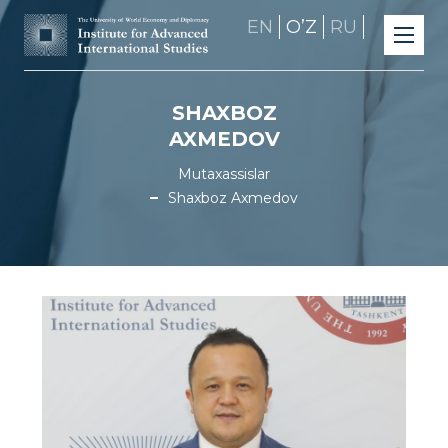
EN
OʼZ
RU
SHAXBOZ
AXMEDOV
Mutaxassislar
Shaxboz Axmedov