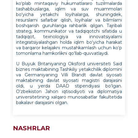
koʻplab mintaqaviy hukumatlararo tuzilmalarda
tashabbuslarga, iqlim va suv muammolari
boʻyicha yetakchi loyihalarga, shuningdek,
resurslarni safarbar qilish, loyihalar va bilimlarni
boshqarish guruhlariga rahbarlik qilgan. Tajribali
strateg, kommunikator va tadqiqotchi sifatida u
tadqiqot, texnologiya va innovatsiyalarni
integratsiyalashgan holda iqlim bo‘yicha harakat
va barqaror kelajakni mustahkamlash uchun ko‘p
tomonlama hamkorlikni qo‘llab-quvvatlaydi.
U Buyuk Britaniyaning Oksford universiteti Said
biznes maktabining Tashkiliy yetakchilik diplomini
va Germaniyaning Villi Brandt davlat siyosati
maktabining davlat siyosati magistri darajasini
oldi, u yerda DAAD stipendiyasi bo‘lgan.
O‘zbekiston Jahon iqtisodiyoti va diplomatiya
universitetining xalqaro munosabatlar fakultetida
bakalavr darajasini olgan.
NASHRLAR