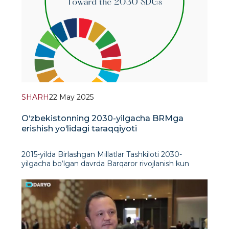
SHARH
22 May 2025
O‘zbekistonning 2030-yilgacha BRMga
erishish yo‘lidagi taraqqiyoti
2015-yilda Birlashgan Millatlar Tashkiloti 2030-
yilgacha bo‘lgan davrda Barqaror rivojlanish kun
tartibini amalga oshirish boshlanganini e’lon qildi.
Bunda qashshoqlikni kamaytirish, atrof-muhitni
muhofaza qilish va hayot sifatini yaxshilash kabi
global muammolarni hal qilish uchun 17