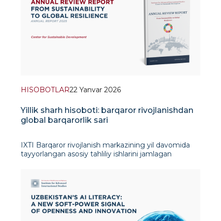
HISOBOTLAR
22 Yanvar 2026
Yillik sharh hisoboti: barqaror rivojlanishdan
global barqarorlik sari
IXTI Barqaror rivojlanish markazining yil davomida
tayyorlangan asosiy tahliliy ishlarini jamlagan
nashrining bosh g‘oyasi shundan iboratki, bugungi
sharoitda barqaror rivojlanish faqat alohida yo‘nalish
emas – u tobora ko‘proq global barqarorlik