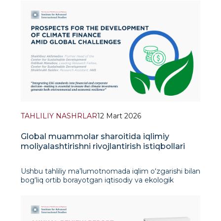
TAHLILIY NASHRLAR
12 Mart 2026
Global muammolar sharoitida iqlimiy
moliyalashtirishni rivojlantirish istiqbollari
Ushbu tahliliy ma’lumotnomada iqlim o‘zgarishi bilan
bog‘liq ortib borayotgan iqtisodiy va ekologik
xatarlarni bartaraf etishda iqlimiy moliyalashtirishning
o‘zgaruvchan roli ko‘rib chiqiladi. So‘nggi yillarda
iqlim o‘zgarishi ek