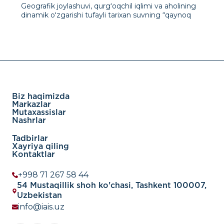
Geografik joylashuvi, qurgʻoqchil iqlimi va aholining
dinamik oʻzgarishi tufayli tarixan suvning “qaynoq
nuqtasi” sifatida tavsiflangan Markaziy Osiyo uzoq
vaqtdan beri suv bilan bogʻliq murakkabliklar bilan
kurashib kelgan, ayniqsa postsovet davridagi
oʻzgarishlardan keyin. 1991 yild
Biz haqimizda
Markazlar
Mutaxassislar
Nashrlar
Tadbirlar
Xayriya qiling
Kontaktlar
+998 71 267 58 44
54 Mustaqillik shoh ko'chasi, Tashkent 100007,
Uzbekistan
info@iais.uz