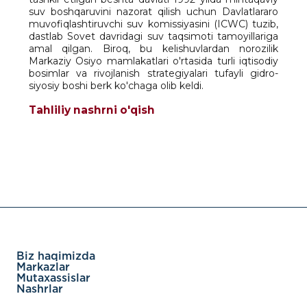
suv boshqaruvini nazorat qilish uchun Davlatlararo
muvofiqlashtiruvchi suv komissiyasini (ICWC) tuzib,
dastlab Sovet davridagi suv taqsimoti tamoyillariga
amal qilgan. Biroq, bu kelishuvlardan norozilik
Markaziy Osiyo mamlakatlari o'rtasida turli iqtisodiy
bosimlar va rivojlanish strategiyalari tufayli gidro-
siyosiy boshi berk ko'chaga olib keldi.
Tahliliy nashrni o'qish
Biz haqimizda
Markazlar
Mutaxassislar
Nashrlar