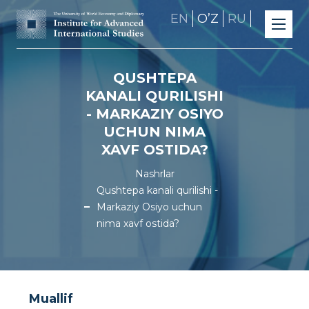
EN
OʼZ
RU
QUSHTEPA
KANALI QURILISHI
- MARKAZIY OSIYO
UCHUN NIMA
XAVF OSTIDA?
Nashrlar
Qushtepa kanali qurilishi -
Markaziy Osiyo uchun
nima xavf ostida?
Muallif