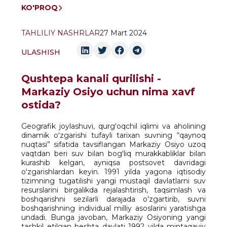
KO'PROQ
TAHLILIY NASHRLAR
27 Mart 2024
ULASHISH
Qushtepa kanali qurilishi -
Markaziy Osiyo uchun nima xavf
ostida?
Geografik joylashuvi, qurgʻoqchil iqlimi va aholining
dinamik oʻzgarishi tufayli tarixan suvning “qaynoq
nuqtasi” sifatida tavsiflangan Markaziy Osiyo uzoq
vaqtdan beri suv bilan bogʻliq murakkabliklar bilan
kurashib kelgan, ayniqsa postsovet davridagi
oʻzgarishlardan keyin. 1991 yilda yagona iqtisodiy
tizimning tugatilishi yangi mustaqil davlatlarni suv
resurslarini birgalikda rejalashtirish, taqsimlash va
boshqarishni sezilarli darajada o'zgartirib, suvni
boshqarishning individual milliy asoslarini yaratishga
undadi. Bunga javoban, Markaziy Osiyoning yangi
tashkil etilgan beshta davlati 1992 yilda mintaqaviy