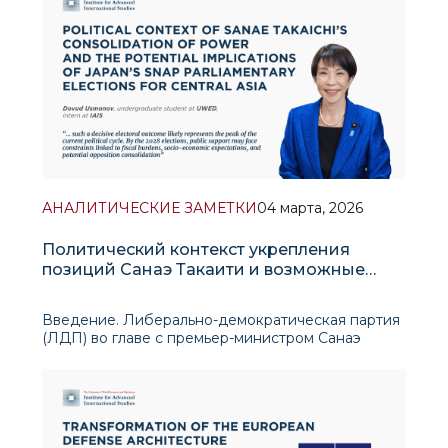
архитектуры управления. Переход к новому
формату сопровождается усилением дискуссий
АНАЛИТИЧЕСКИЕ ЗАМЕТКИ
04 марта, 2026
Политический контекст укрепления
позиций Санаэ Такаити и возможные
последствия досрочных парламентских
выборов в Японии для Центральной Азии
Введение. Либерально-демократическая партия
(ЛДП) во главе с премьер-министром Санаэ
Такаити одержала на досрочных выборах в
Нижнюю палату парламента Японии