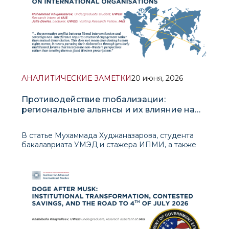
АНАЛИТИЧЕСКИЕ ЗАМЕТКИ
20 июня, 2026
Противодействие глобализации:
региональные альянсы и их влияние на
международные организации
В статье Мухаммада Худжаназарова, студента
бакалавриата УМЭД и стажера ИПМИ, а также
Джулии Дэвис, леткора УМЭД и приглашенного
научного сотрудника ИПМИ, рассматривается,
как послевоенный либеральный международный
порядок, построенный во