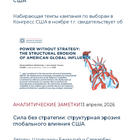
США
Набирающая темпы кампания по выборам в
Конгресс США в ноябре т.г. свидетельствует об
углубляющейся партийной поляризации и
глубокой структурной перегруппировке
американской политической системы. Формально
Республиканская партия сохраняет контроль над
обеими палатами Конг
АНАЛИТИЧЕСКИЕ ЗАМЕТКИ
13 апреля, 2026
Сила без стратегии: структурная эрозия
глобального влияния США
Авторы: Шохруххон Бехзодий и Сарварбек