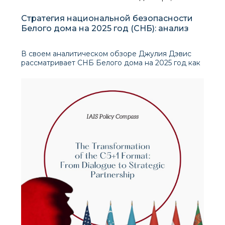
Стратегия национальной безопасности
Белого дома на 2025 год (СНБ): анализ
В своем аналитическом обзоре Джулия Дэвис
рассматривает СНБ Белого дома на 2025 год как
намеренный отход от экспансионистской,
интервенционистской логики, которая часто
характеризовала великую стратегию США. В
центре ее анализа находится попытка документ