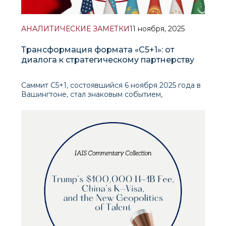
АНАЛИТИЧЕСКИЕ ЗАМЕТКИ
11 ноября, 2025
Трансформация формата «C5+1»: от
диалога к стратегическому партнерству
Саммит C5+1, состоявшийся 6 ноября 2025 года в
Вашингтоне, стал знаковым событием,
ознаменовавшим качественную трансформацию
отношений между США и пятью
центральноазиатскими республиками.
Приуроченный к десятой годовщине создания
платформы и впервые прошедший на
президентском уровне в Белом доме