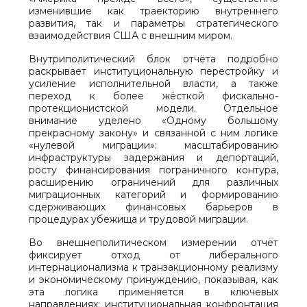
изменившие как траекторию внутреннего
развития, так и параметры стратегического
взаимодействия США с внешним миром.
Внутриполитический блок отчёта подробно
раскрывает институциональную перестройку и
усиление исполнительной власти, а также
переход к более жёсткой фискально-
протекционистской модели. Отдельное
внимание уделено «Одному большому
прекрасному закону» и связанной с ним логике
«нулевой миграции»: масштабированию
инфраструктуры задержания и депортаций,
росту финансирования пограничного контура,
расширению ограничений для различных
миграционных категорий и формированию
сдерживающих финансовых барьеров в
процедурах убежища и трудовой миграции.
Во внешнеполитическом измерении отчёт
фиксирует отход от либерального
интернационализма к транзакционному реализму
и экономическому принуждению, показывая, как
эта логика применяется в ключевых
направлениях: институциональная конфронтация