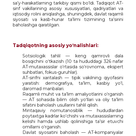
sa’y-harakatlarning tarkibiy qismi bo‘ldi. Tadqiqot AT-
sinf vakillarining asosiy xususiyatlari, qadriyatlari va
iqtisodiy rolini aniqlashga, shuningdek, davlat raqamli
siyosati va kasb-hunar ta’limi tizimining ta’sirini
baholashga qaratilgan.
Tadqiqotning asosiy yo‘nalishlari:
Sotsiologik tahlil — keng qamrovli dala
bosqichini o‘tkazish (10 ta hududdagi 326 nafar
AT-mutaxassislar o‘rtasida so‘rovnoma, ekspert
suhbatlari, fokus-guruhlar).
AT-sinfni xaritalash — tipik vakilning qiyofasini
yaratish: demografiya, ta’lim, kasbiy yo‘l,
daromad manbalari.
Raqamli muhit va ta’lim amaliyotlarini o‘rganish
— AT sohasida bilim olish yo‘llari va oliy ta’lim
sifatini baholash usullarini tahlil qilish.
Mintaqaviy nomutanosiblik — hududlardan
poytaxtga kadrlar ko‘chishi va mutaxassislarning
kelishi hamda ushlab qolinishiga ta’sir etuvchi
omillarni o‘rganish.
Davlat siyosatini baholash — AT-kompaniyalar