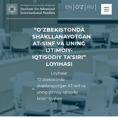
EN
OʼZ
RU
“O‘ZBEKISTONDA
SHAKLLANAYOTGAN
AT-SINF VA UNING
IJTIMOIY-
IQTISODIY TA’SIRI”
LOYIHASI
Loyihalar
“O‘zbekistonda
shakllanayotgan AT-sinf va
uning ijtimoiy-iqtisodiy
ta’siri” loyihasi