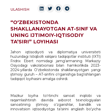
ULASHISH
“O‘ZBEKISTONDA
SHAKLLANAYOTGAN AT-SINF VA
UNING IJTIMOIY-IQTISODIY
TA’SIRI” LOYIHASI
Jahon iqtisodiyoti va diplomatiya universiteti
huzuridagi Istiqbolli xalqaro tadqiqotlar instituti (IXTI)
Fridrix Ebert nomidagi jamg‘armaning Markaziy
Osiyodagi vakolatxonasi bilan hamkorlikda 2023-
2024-yillarda O‘zbekistonda shakllanayotgan yangi
ijtimoiy guruh – AT-sinfini o‘rganishga bag‘ishlangan
tadqiqot loyihasini amalga oshirdi.
Mazkur loyiha to‘rtinchi sanoat inqilobi va
raqamlashtirish davrida axborot texnologiyalari
sanoatining ijtimoiy o‘zgarishlar, bandlik va
innovatsion iqtisodiyotga ta’sirini anglash bo‘yicha