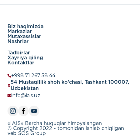
Biz haqimizda
Markazlar
Mutaxassislar
Nashrlar
Tadbirlar
Xayriya qiling
Kontaktlar
+998 71 267 58 44
54 Mustaqillik shoh ko'chasi, Tashkent 100007,
Uzbekistan
info@iais.uz
«IAIS» Barcha huquqlar himoyalangan
© Copyright 2022 - tomonidan ishlab chiqilgan
veb SOS Group