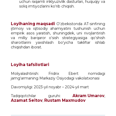
uchun raqamli inklyuzivlik dasturlari, huquqiy va
soliq imtiyozlarini ko‘rib chiqish.
Loyihaning maqsadi
O‘zbekistonda AT-sinfining
ijtimoiy va iqtisodiy ahamiyatini tushunish uchun
empirik asos yaratish, shuningdek, uni rivojlantirish
va milliy barqaror o‘sish strategiyasiga qo‘shish
sharoitlarini yaxshilash bo‘yicha takliflar ishlab
chiqishdan iborat.
Loyiha tafsilotlari
Moliyalashtirish: Fridrix Ebert nomidagi
jamg‘armaning Markaziy Osiyodagi vakolatxonasi
Davomiyligi: 2023-yil noyabr – 2024-yil mart
Akram Umarov
Tadqiqotchilar guruhi:
,
Azamat Seitov
Rustam Maxmudov
,