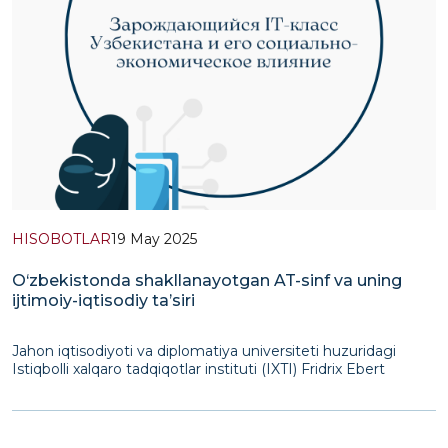
HISOBOTLAR
19 May 2025
O‘zbekistonda shakllanayotgan AT-sinf va uning
ijtimoiy-iqtisodiy ta’siri
Jahon iqtisodiyoti va diplomatiya universiteti huzuridagi
Istiqbolli xalqaro tadqiqotlar instituti (IXTI) Fridrix Ebert
nomidagi jamg‘armaning Markaziy Osiyodagi vakolatxonasi
bilan hamkorlikda 2023-2024-yillarda O‘zbekistonda
shakllanayotgan yangi ijtimoiy guruh &nda