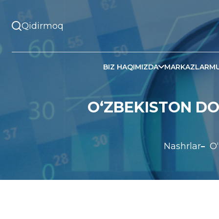
BIZ HAQIMIZDA
MARKAZLAR
MU
O‘ZBEKISTON D
Nashrlar
O‘