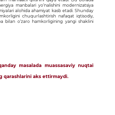
nergiya manbalari yo‘nalishini modernizatsiya
niyalari alohida ahamiyat kasb etadi. Shunday
mkorligini chuqurlashtirish nafaqat iqtisodiy,
a bilan o‘zaro hamkorligining yangi shaklini
ch qanday masalada muassasaviy nuqtai
ng qarashlarini aks ettir
maydi
.