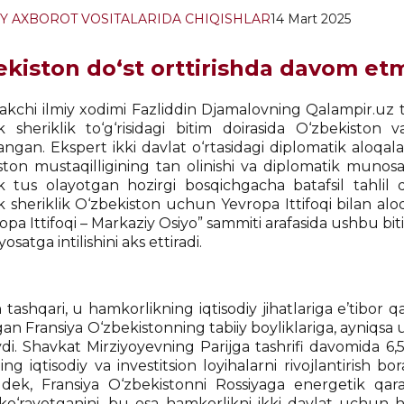
Y AXBOROT VOSITALARIDA CHIQISHLAR
14 Mart 2025
ekiston do‘st orttirishda davom et
takchi ilmiy xodimi Fazliddin Djamalovning Qalampir.uz 
ik sheriklik to‘g‘risidagi bitim doirasida O‘zbekiston 
angan. Ekspert ikki davlat o‘rtasidagi diplomatik aloqal
ston mustaqilligining tan olinishi va diplomatik munosa
ik tus olayotgan hozirgi bosqichgacha batafsil tahlil qi
ik sheriklik O‘zbekiston uchun Yevropa Ittifoqi bilan al
opa Ittifoqi – Markaziy Osiyo” sammiti arafasida ushbu bit
yosatga intilishini aks ettiradi.
ashqari, u hamkorlikning iqtisodiy jihatlariga e’tibor q
lgan Fransiya O‘zbekistonning tabiiy boyliklariga, ayniqsa 
ydi. Shavkat Mirziyoyevning Parijga tashrifi davomida 6,5
g iqtisodiy va investitsion loyihalarni rivojlantirish boras
dek, Fransiya O‘zbekistonni Rossiyaga energetik qara
a ko‘rayotganini, bu esa hamkorlikni ikki davlat uchun 