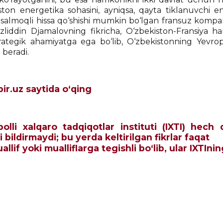
ston energetika sohasini, ayniqsa, qayta tiklanuvchi e
a salmoqli hissa qo‘shishi mumkin bo‘lgan fransuz kompa
Fazliddin Djamalovning fikricha, O‘zbekiston-Fransiya ha
trategik ahamiyatga ega bo‘lib, O‘zbekistonning Yevrop
 beradi.
ir.uz saytida o‘qing
qbolli xalqaro tadqiqotlar instituti (IXTI) he
 bildirmaydi; bu yerda keltirilgan fikrlar faqat
allif yoki mualliflarga tegishli bo‘lib, ular IXTIni