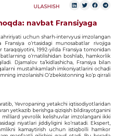
ULASHISH
moqda: navbat Fransiyaga
tahririyati uchun sharh-intervyusi imzolangan
va Fransiya o‘rtasidagi munosabatlar rivojiga
ar taraqqiyotini, 1992-yilda Fransiya tomonidan
batlarning o‘rnatilishidan boshlab, hamkorlik
ladi. Djamalov ta’kidlashicha, Fransiya bilan
oqalarni mustahkamlash imkoniyatlarini ochadi
imning imzolanishi O‘zbekistonning ko‘p qirrali
aratib, Yevropaning yetakchi iqtisodiyotlaridan
uran yetkazib berishga qiziqish bildirayotganini
 milliard yevrolik kelishuvlar imzolangani ikki
idagi niyatlari jiddiyligini ko‘rsatadi. Ekspert,
mlikni kamaytirish uchun istiqbolli hamkor
ham manfaatli qilishini qayd etadi. Bu borada