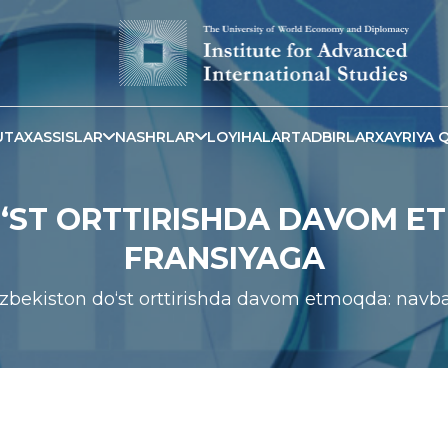
TAXASSISLAR
NASHRLAR
LOYIHALAR
TADBIRLAR
XAYRIYA Q
O‘ST ORTTIRISHDA DAVOM E
FRANSIYAGA
zbekiston do‘st orttirishda davom etmoqda: navb