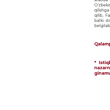
O‘zbeki
qilishg
qilib, 
balki s
belgilab
Qalamp
* Isti
nazarni
gina
mu