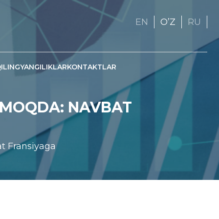
EN
OʼZ
RU
ILING
YANGILIKLAR
KONTAKTLAR
TMOQDA: NAVBAT
at Fransiyaga