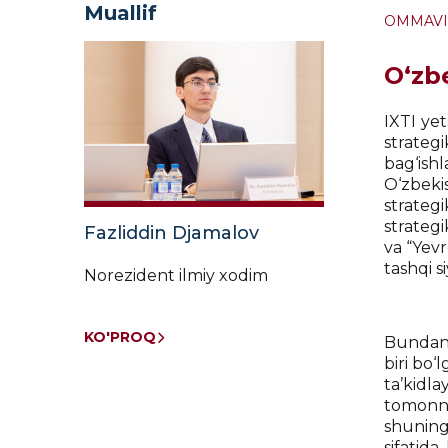
Muallif
OMMAVI
O‘zb
IXTI ye
strateg
bag‘ishl
O‘zbeki
strateg
strateg
Fazliddin Djamalov
va “Yevr
tashqi si
Norezident ilmiy xodim
KO'PROQ
Bundan t
biri bo‘
ta’kidla
tomonnin
shuning
sifatid