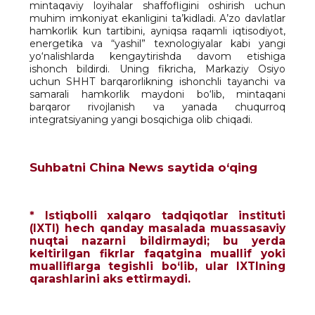
mintaqaviy loyihalar shaffofligini oshirish uchun
muhim imkoniyat ekanligini ta’kidladi. A’zo davlatlar
hamkorlik kun tartibini, ayniqsa raqamli iqtisodiyot,
energetika va “yashil” texnologiyalar kabi yangi
yo‘nalishlarda kengaytirishda davom etishiga
ishonch bildirdi. Uning fikricha, Markaziy Osiyo
uchun SHHT barqarorlikning ishonchli tayanchi va
samarali hamkorlik maydoni bo‘lib, mintaqani
barqaror rivojlanish va yanada chuqurroq
integratsiyaning yangi bosqichiga olib chiqadi.
Suhbatni China News saytida o‘qing
* Istiqbolli xalqaro tadqiqotlar instituti
(IXTI) hech qanday masalada muassasaviy
nuqtai nazarni bildirmaydi; bu yerda
keltirilgan fikrlar faqatgina muallif yoki
mualliflarga tegishli bo‘lib, ular IXTIning
qarashlarini aks ettirmaydi.