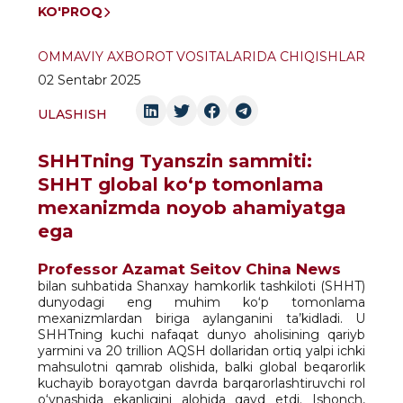
KO'PROQ
OMMAVIY AXBOROT VOSITALARIDA CHIQISHLAR
02 Sentabr 2025
ULASHISH
SHHTning Tyanszin sammiti:
SHHT global ko‘p tomonlama
mexanizmda noyob ahamiyatga
ega
Professor Azamat Seitov China News
bilan suhbatida Shanxay hamkorlik tashkiloti (SHHT)
dunyodagi eng muhim ko‘p tomonlama
mexanizmlardan biriga aylanganini ta’kidladi. U
SHHTning kuchi nafaqat dunyo aholisining qariyb
yarmini va 20 trillion AQSH dollaridan ortiq yalpi ichki
mahsulotni qamrab olishida, balki global beqarorlik
kuchayib borayotgan davrda barqarorlashtiruvchi rol
o‘ynashida ekanligini alohida qayd etdi. Ishonch,