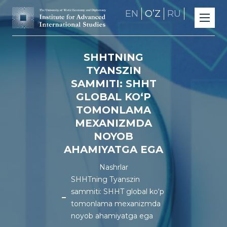
EN
OʼZ
RU
SHHTNING
TYANSZIN
SAMMITI: SHHT
GLOBAL KO‘P
TOMONLAMA
MEXANIZMDA
NOYOB
AHAMIYATGA EGA
Nashrlar
SHHTning Tyanszin
sammiti: SHHT global ko‘p
tomonlama mexanizmda
noyob ahamiyatga ega