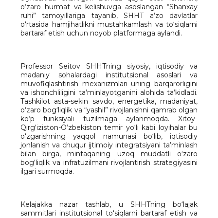
o‘zaro hurmat va kelishuvga asoslangan “Shanxay
ruhi” tamoyillariga tayanib, SHHT a’zo davlatlar
o‘rtasida hamjihatlikni mustahkamlash va to‘siqlarni
bartaraf etish uchun noyob platformaga aylandi.
Professor Seitov SHHTning siyosiy, iqtisodiy va
madaniy sohalardagi institutsional asoslari va
muvofiqlashtirish mexanizmlari uning barqarorligini
va ishonchliligini ta’minlayotganini alohida ta’kidladi.
Tashkilot asta-sekin savdo, energetika, madaniyat,
o‘zaro bog‘liqlik va “yashil” rivojlanishni qamrab olgan
ko‘p funksiyali tuzilmaga aylanmoqda. Xitoy-
Qirg‘iziston-O‘zbekiston temir yo‘li kabi loyihalar bu
o‘zgarishning yaqqol namunasi bo‘lib, iqtisodiy
jonlanish va chuqur ijtimoiy integratsiyani ta’minlash
bilan birga, mintaqaning uzoq muddatli o‘zaro
bog‘liqlik va infratuzilmani rivojlantirish strategiyasini
ilgari surmoqda.
Kelajakka nazar tashlab, u SHHTning bo‘lajak
sammitlari institutsional to‘siqlarni bartaraf etish va