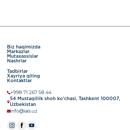
Biz haqimizda
Markazlar
Mutaxassislar
Nashrlar
Tadbirlar
Xayriya qiling
Kontaktlar
+998 71 267 58 44
54 Mustaqillik shoh ko'chasi, Tashkent 100007,
Uzbekistan
info@iais.uz