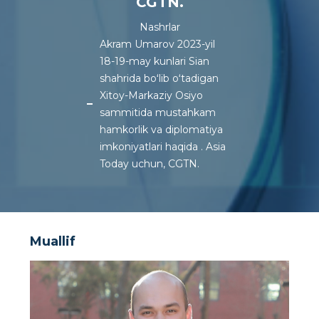
CGTN.
Nashrlar
Akram Umarov 2023-yil
18-19-may kunlari Sian
shahrida boʻlib oʻtadigan
Xitoy-Markaziy Osiyo
sammitida mustahkam
hamkorlik va diplomatiya
imkoniyatlari haqida . Asia
Today uchun, CGTN.
Muallif