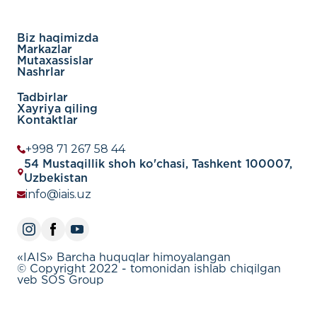
Biz haqimizda
Markazlar
Mutaxassislar
Nashrlar
Tadbirlar
Xayriya qiling
Kontaktlar
+998 71 267 58 44
54 Mustaqillik shoh ko'chasi, Tashkent 100007,
Uzbekistan
info@iais.uz
«IAIS» Barcha huquqlar himoyalangan
© Copyright 2022 - tomonidan ishlab chiqilgan
veb SOS Group