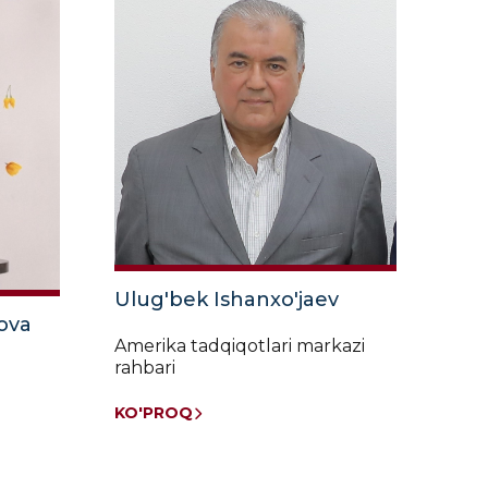
Ulug'bek Ishanxo'jaev
ova
Amerika tadqiqotlari markazi
rahbari
KO'PROQ