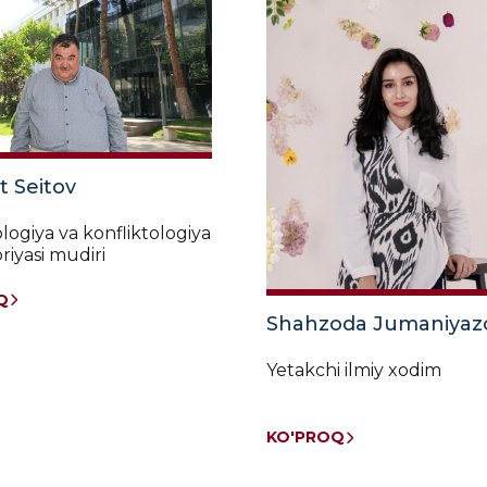
 Seitov
logiya va konfliktologiya
riyasi mudiri
Q
Shahzoda Jumaniyaz
Yetakchi ilmiy xodim
KO'PROQ