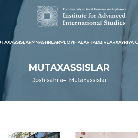
TAXASSISLAR
NASHRLAR
LOYIHALAR
TADBIRLAR
XAYRIYA Q
MUTAXASSISLAR
Bosh sahifa
Mutaxassislar