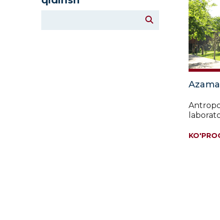
qidirish
Azamat
Antropo
laborato
KO'PRO