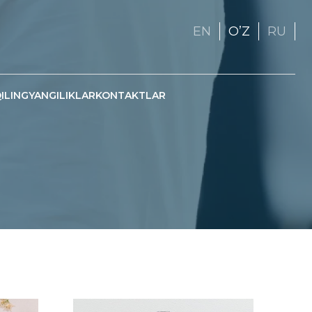
EN
OʼZ
RU
ILING
YANGILIKLAR
KONTAKTLAR