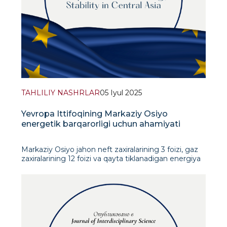
TAHLILIY NASHRLAR
05 Iyul 2025
Yevropa Ittifoqining Markaziy Osiyo
energetik barqarorligi uchun ahamiyati
Markaziy Osiyo jahon neft zaxiralarining 3 foizi, gaz
zaxiralarining 12 foizi va qayta tiklanadigan energiya
manbalarining katta salohiyatiga ega bo‘lgan
muhim energetika mintaqasi hisoblanadi. 2022-yilda
Ukrainada urush boshlanganidan so‘ng, Yevropa