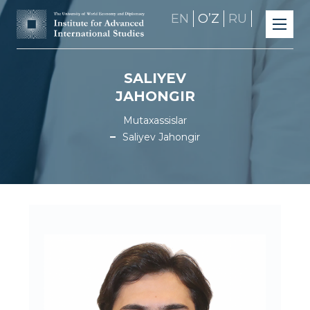
EN
OʼZ
RU
SALIYEV
JAHONGIR
Mutaxassislar
Saliyev Jahongir