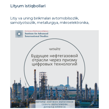
Lityum istiqbollari
Litiy va uning birikmalari avtomobilsozlik,
samolyotsozlik, metallurgiya, mikroelektronika,
kimyo va boshqalar uchun juda zarur. Bu, ayniqsa,
yuqori quvvatli akkumulyatorlarni ishlab chiqarishda
muhim ahamiyatga ega. Bundan tashqari, lityum
og'ir holatlarda keraksanoat: u erda alyuminiyni e