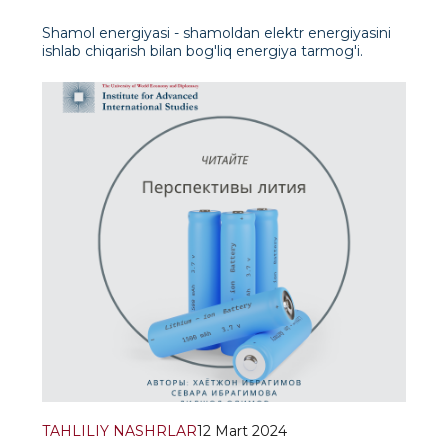
Shamol energiyasi - shamoldan elektr energiyasini
ishlab chiqarish bilan bog'liq energiya tarmog'i.
Shamol turbinalari shamolning kinetik energiyasini
mexanik, keyin esa elektr energiyasiga aylantirish
uchun ishlatiladi.Shamol elektr stantsiyasining asosiy
komponentlari shamol turbina
TAHLILIY NASHRLAR
12 Mart 2024