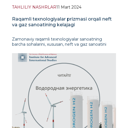
TAHLILIY NASHRLAR
11 Mart 2024
Raqamli texnologiyalar prizmasi orqali neft
va gaz sanoatining kelajagi
Zamonaviy raqamli texnologiyalar sanoatning
barcha sohalarini, xususan, neft va gaz sanoatini
o‘zgartirmoqda. Raqamli transformatsiyaning son-
sanoqsiz afzalliklaridan maksimal darajada
foydalanish uchun kompaniyalar eski tizimlarni
modernizatsiya qilish va yangi texnologiyalarni
integratsiy