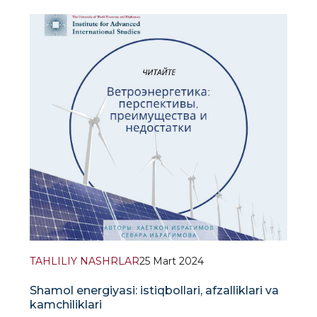
sanoat rahbarlarining 70 foizi va orqada
qolganlarning 50 foizi korxona miqyosida
o'zgarishlarni raqobatbardoshlikni saqlab qolishning
muhim tarkibiy qismi deb bilishadi. Shu bilan birga,
global so'
TAHLILIY NASHRLAR
25 Mart 2024
Shamol energiyasi: istiqbollari, afzalliklari va
kamchiliklari