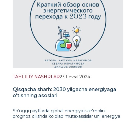
TAHLILIY NASHRLAR
23 Fevral 2024
Qisqacha sharh: 2030 yilgacha energiyaga
o'tishning asoslari
So'nggi paytlarda global energiya iste'molini
prognoz qilishda ko'plab mutaxassislar uni energiya
almashinuvi bilan bog'lashadi. Shu bilan birga,
ularning ba'zilari bunday o'tishni "iqlim kun tartibi"
deb ataladigan narsani amalga oshirish yoki jahon