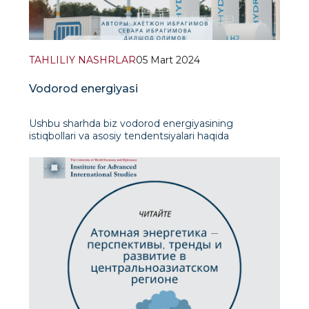
TAHLILIY NASHRLAR
05 Mart 2024
Vodorod energiyasi
Ushbu sharhda biz vodorod energiyasining
istiqbollari va asosiy tendentsiyalari haqida
gapiramiz.Bugungi kunda vodorod ishonchli, arzon
va ekologik toza energiya bilan ta'minlay oladigan
istiqbolli energiya tashuvchisi hisoblanadi. Shu
sababli, so'nggi o'n yilliklarda dunyoda vodorod
ishlab