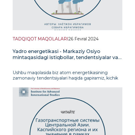
TADQIQOT MAQOLALARI
26 Fevral 2024
Yadro energetikasi - Markaziy Osiyo
mintaqasidagi istiqbollar, tendentsiyalar va
rivojlanish
Ushbu maqolasida biz atom energetikasining
zamonaviy tendentsiyalari haqida gapiramiz, kichik
atom elektr stansiyalari nima ekanligini va Markaziy
Osiyo mamlakatlarida atom energetikasini
rivojlantirish istiqbollarini aniqlaymiz.Butun 20-asr
davomida atom energetikasiga nisbatan jamoatchili