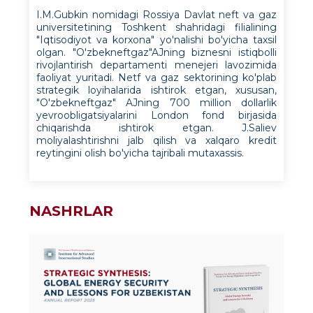
I.M.Gubkin nomidagi Rossiya Davlat neft va gaz
universitetining Toshkent shahridagi filialining
"Iqtisodiyot va korxona" yo'nalishi bo'yicha taxsil
olgan. "O'zbekneftgaz"AJning biznesni istiqbolli
rivojlantirish departamenti menejeri lavozimida
faoliyat yuritadi. Netf va gaz sektorining ko'plab
strategik loyihalarida ishtirok etgan, xususan,
"O'zbekneftgaz" AJning 700 million dollarlik
yevroobligatsiyalarini London fond birjasida
chiqarishda ishtirok etgan. J.Saliev
moliyalashtirishni jalb qilish va xalqaro kredit
reytingini olish bo'yicha tajribali mutaxassis.
NASHRLAR