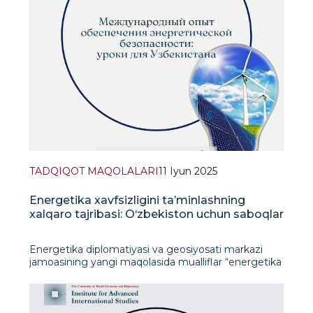
TADQIQOT MAQOLALARI
11 Iyun 2025
Energetika xavfsizligini ta’minlashning
xalqaro tajribasi: O‘zbekiston uchun saboqlar
Energetika diplomatiyasi va geosiyosati markazi
jamoasining yangi maqolasida mualliflar “energetika
xavfsizligi” tushunchasini ta’riflab, uning texnik,
iqtisodiy, geosiyosiy va ekologik jihatlarini ko‘rib
chiqishgan. Mualliflar ta’kidlashich