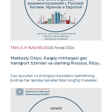
TAHLILIY NASHRLAR
26 Fevral 2024
Markaziy Osiyo, Kaspiy mintaqasi gaz
transport tizimlari va ularning Rossiya, Xitoy,
Eron va Yevropa bilan aloqalari doirasidagi
ahamiyati
Gaz quvurlari va energiya resurslarini tashishning
boshqa har qanday kanallari bilan bog'liq masalalar
geosiyosat, iqtisodiyot va geologik xususiyatlar
nuqtai nazaridan keng miqyosda o'rganilishi kerak.
Markaziy Osiyo va Kaspiy mintaqasi gaz quvurlari
tizimi nafaqat Markaziy Osiyo mintaqasiga kir