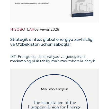
HISOBOTLAR
03 Fevral 2026
Strategik sintez: global energiya xavfsizligi
va O‘zbekiston uchun saboqlar
IXTI Energetika diplomatiyasi va geosiyosati
markazining yillik tahliliy ma’ruzasi tobora kuchayib
borayotgan geosiyosiy beqarorlik va jahon energiya
resurslari bozorlaridagi tarkibiy o‘zgarishlar sharoitida
global energiya tizimining transformatsiyasini har