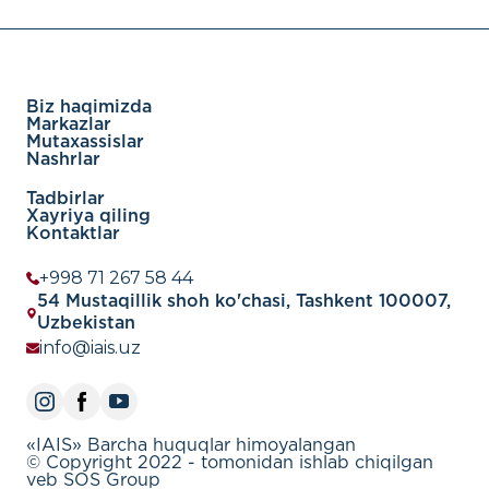
iqtisodiyotini dekarbonizatsiya qilish va "yas
Biz haqimizda
Markazlar
Mutaxassislar
Nashrlar
Tadbirlar
Xayriya qiling
Kontaktlar
+998 71 267 58 44
54 Mustaqillik shoh ko'chasi, Tashkent 100007,
Uzbekistan
info@iais.uz
«IAIS» Barcha huquqlar himoyalangan
© Copyright 2022 - tomonidan ishlab chiqilgan
veb SOS Group