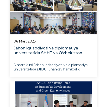
06 Mart 2025
Jahon iqtisodiyoti va diplomatiya
universitetida SHHT va O‘zbekiston
hamkorligi istiqbollari muhokama qilindi
6-mart kuni Jahon iqtisodiyoti va diplomatiya
universitetida (JIDU) Shanxay hamkorlik
tashkiloti (SHHT) Bosh kotibi Nurlan
Yermekbayev bilan uchrashuv bo‘lib o‘tdi. Tashrif
doirasida “SHHT va O‘zbekiston o‘rtasida
mintaqaviy hamkorlikni mustahkamlash”