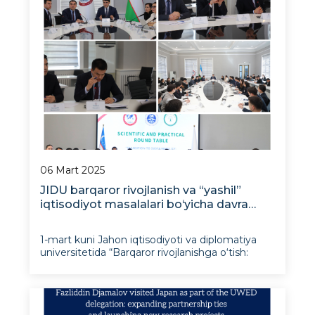
06 Mart 2025
JIDU barqaror rivojlanish va “yashil”
iqtisodiyot masalalari bo‘yicha davra
suhbati o‘tkazdi
1-mart kuni Jahon iqtisodiyoti va diplomatiya
universitetida “Barqaror rivojlanishga o‘tish:
zamonaviy dunyoda atrof-muhitni muhofaza
qilish va “yashil” iqtisodiyotni rivojlantirish”
mavzusida ilmiy-amaliy davra suhbati bo‘lib o‘tdi.
Tadbirda yosh olimlar