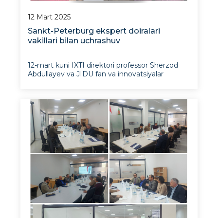
12 Mart 2025
Sankt-Peterburg ekspert doiralari
vakillari bilan uchrashuv
12-mart kuni IXTI direktori professor Sherzod
Abdullayev va JIDU fan va innovatsiyalar
bo‘yicha prorektori doktor Gulnoza Ismailova
“Delovoy Peterburg” jurnali bosh muharriri Igor
Pavlovskiy hamda &ldq