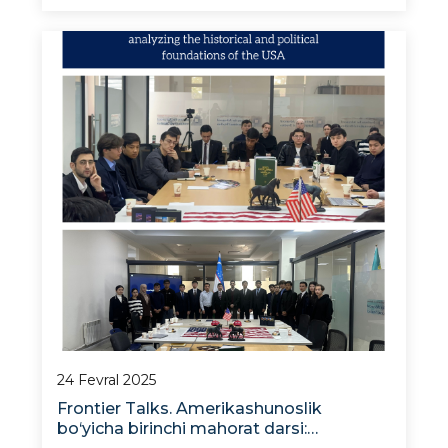
prorektori doktor Akram Umarov rahbarligidagi
delegatsiya Yaponiyaga tashrif buyurdi.
Delegatsiya tarkibida IXTI Yaponiya tadqiqotlari
24 Fevral 2025
Frontier Talks. Amerikashunoslik
bo‘yicha birinchi mahorat darsi: