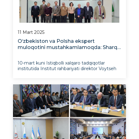
11 Mart 2025
O‘zbekiston va Polsha ekspert
muloqotini mustahkamlamoqda: Sharq
tadqiqotlari markazi (OSW)
delegatsiyasi bilan uchrashuv
10-mart kuni Istiqbolli xalqaro tadqiqotlar
institutida Institut rahbariyati direktor Voytseh
Kononchuk boshchiligidagi Sharq tadqiqotlari
markazi (OSW, Polsha) delegatsiyasi bilan
uchrashdi. Muzokarada OSW direktor o‘rinbosari
Yustina Gotkovska