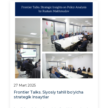
institutida “Davlat sektorida Power-Bi, Tableau
va Advanced Excel yordamida ma&r
27 Mart 2025
Frontier Talks. Siyosiy tahlil bo‘yicha
strategik insaytlar