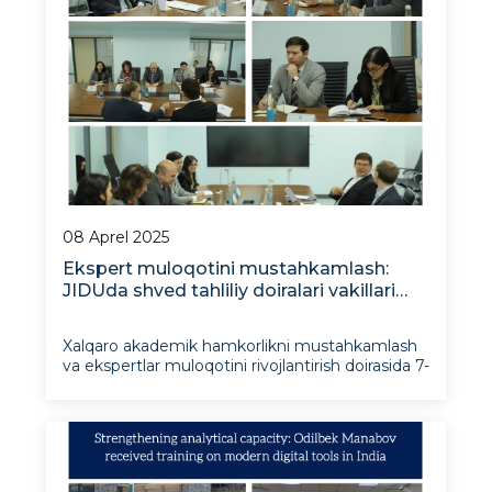
08 Aprel 2025
Ekspert muloqotini mustahkamlash:
JIDUda shved tahliliy doiralari vakillari
bilan uchrashuv o‘tkazildi
Xalqaro akademik hamkorlikni mustahkamlash
va ekspertlar muloqotini rivojlantirish doirasida 7-
aprel kuni Jahon iqtisodiyoti va diplomatiya
universiteti rahbariyati hamda Istiqbolli xalqaro
tadqiqotlar instituti vakillari Stokgolm Sharqiy
Yevropa tadqiqotlari markazi tahlilchisi doktor