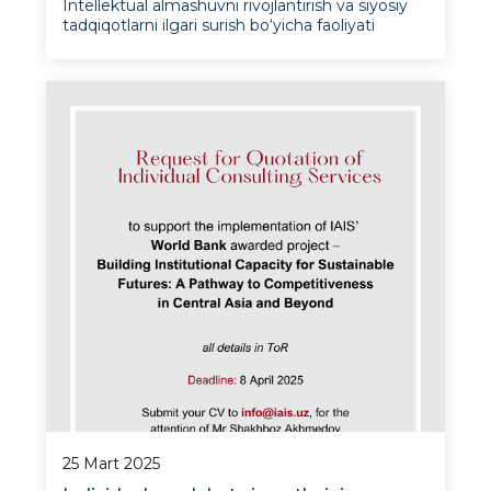
Intellektual almashuvni rivojlantirish va siyosiy
tadqiqotlarni ilgari surish bo‘yicha faoliyati
doirasida Istiqbolli xalqaro tadqiqotlar instituti
(IXTI) 27-mart kuni Frontier Talks turkumi
doirasida siyosat tahlili bo‘yicha maxsus
seminarni muvaffaqiyatli o‘tkazdi. Sessiyada A
25 Mart 2025