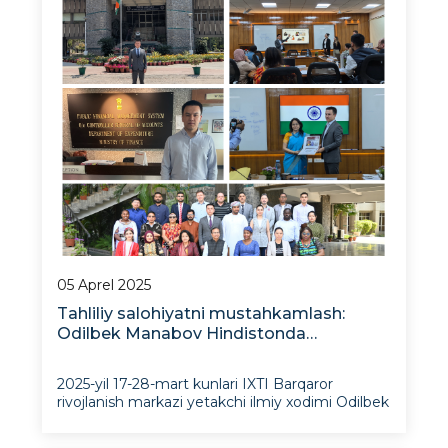
05 Aprel 2025
Tahliliy salohiyatni mustahkamlash:
Odilbek Manabov Hindistonda
zamonaviy raqamli vositalar bo‘yicha
treningdan o‘tdi
2025-yil 17-28-mart kunlari IXTI Barqaror
rivojlanish markazi yetakchi ilmiy xodimi Odilbek
Manabov Hindiston Moliya vazirligi qoshidagi
Arun Jeytli nomidagi Milliy moliyaviy boshqaruv