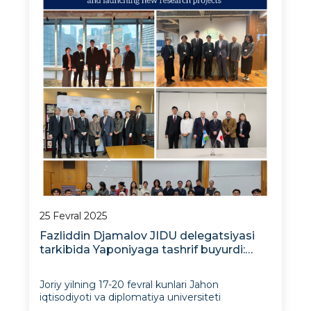
25 Fevral 2025
Fazliddin Djamalov JIDU delegatsiyasi
tarkibida Yaponiyaga tashrif buyurdi:
hamkorlik aloqalarini kengaytirish va
yangi ilmiy-tadqiqot loyihalarini yo‘lga
Joriy yilning 17-20 fevral kunlari Jahon
qo‘yish
iqtisodiyoti va diplomatiya universiteti
(JIDU)ning o‘quv ishlar bo‘yicha birinchi