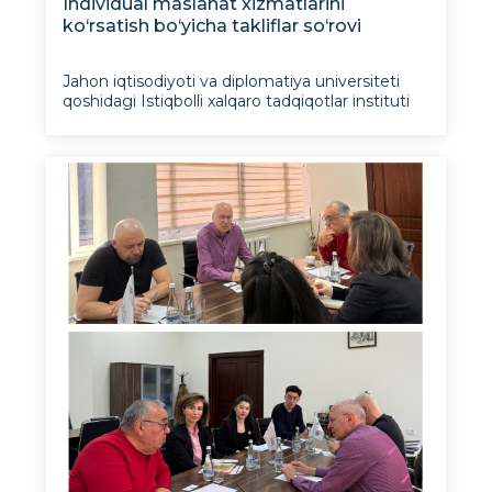
Individual maslahat xizmatlarini
ko‘rsatish bo‘yicha takliflar so‘rovi
Jahon iqtisodiyoti va diplomatiya universiteti
qoshidagi Istiqbolli xalqaro tadqiqotlar instituti
Jahon banki tomonidan moliyalashtiriladigan
“Barqaror kelajak uchun institutsional salohiyatni
shakllantirish: Markaziy Osiyo va undan
tashqarida raqobatbardoshlikka er