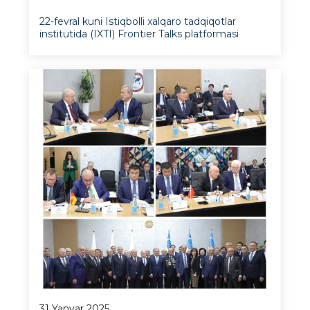
AQShning tarixiy va siyosiy asoslarini
tahlil qilish
22-fevral kuni Istiqbolli xalqaro tadqiqotlar
institutida (IXTI) Frontier Talks platformasi
doirasida IXTI Ko‘ngillilar klubi tomonidan tashkil
etilgan amerikashunoslik bo‘yicha maxsus
kursning birinchi mahorat darsi o‘tkazildi
31 Yanvar 2025