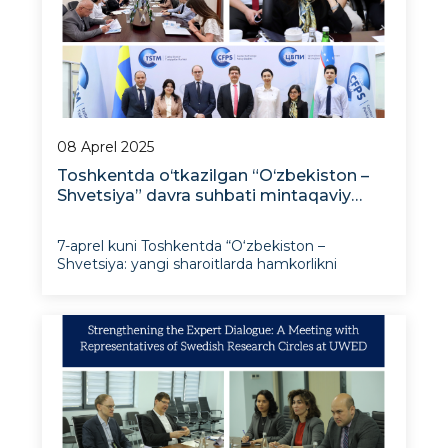
08 Aprel 2025
Toshkentda o‘tkazilgan “O‘zbekiston –
Shvetsiya” davra suhbati mintaqaviy
aloqadorlik va kelajakdagi hamkorlik
masalalariga bag‘ishlandi
7-aprel kuni Toshkentda “O‘zbekiston –
Shvetsiya: yangi sharoitlarda hamkorlikni
rivojlantirish” mavzusida davra suhbati bo‘lib
o‘tdi. Unda ikki mamlakatning yetakchi ilmiy-
tadqiqot institutlari vakillari ishtirok etdilar.
Tadbirni Tashqi siyos