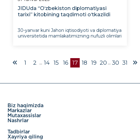
JIDUda “O‘zbekiston diplomatiyasi
tarixi” kitobining taqdimoti o‘tkazildi
30-yanvar kuni Jahon iqtisodiyoti va diplomatiya
universitetida mamlakatimizning nufuzli olimlari
va tajribali diplomatlari tomonidan yaratilgan
“O‘zbekiston diplomatiyasi tarixi” kitobining
taqdimoti bo‘lib o‘tdi. Tadbir ilmiy arboblar, huk
1
2
14
15
16
17
18
19
20
30
31
...
...
Biz haqimizda
Markazlar
Mutaxassislar
Nashrlar
Tadbirlar
Xayriya qiling