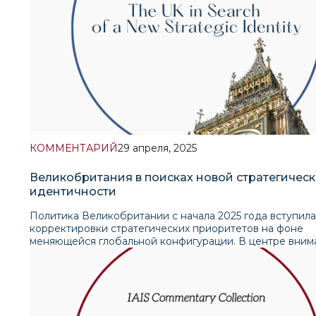
КОММЕНТАРИЙ
29 апреля, 2025
Великобритания в поисках новой стратегичес
идентичности
Политика Великобритании с начала 2025 года вступила
корректировки стратегических приоритетов на фоне
меняющейся глобальной конфигурации. В центре вним
укрепление оборонного и торгово-экономического
сотрудничества с ЕС. Это не только обозначает «перез
отношений после Brexit, но и представляет собой тонк
дипломатический манёвр, направленный на то, чтобы н
разрывать связи с Вашингтоном, при этом усиливая ав