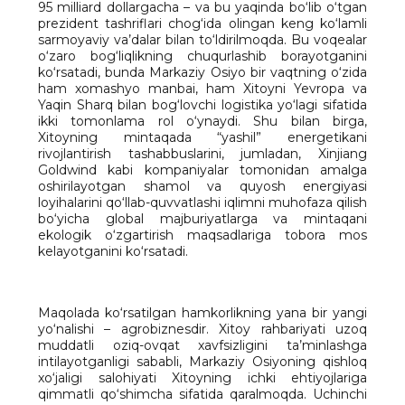
95 milliard dollargacha – va bu yaqinda bo‘lib o‘tgan
prezident tashriflari chog‘ida olingan keng ko‘lamli
sarmoyaviy va’dalar bilan to‘ldirilmoqda. Bu voqealar
o‘zaro bog‘liqlikning chuqurlashib borayotganini
ko‘rsatadi, bunda Markaziy Osiyo bir vaqtning o‘zida
ham xomashyo manbai, ham Xitoyni Yevropa va
Yaqin Sharq bilan bog‘lovchi logistika yo‘lagi sifatida
ikki tomonlama rol o‘ynaydi. Shu bilan birga,
Xitoyning mintaqada “yashil” energetikani
rivojlantirish tashabbuslarini, jumladan, Xinjiang
Goldwind kabi kompaniyalar tomonidan amalga
oshirilayotgan shamol va quyosh energiyasi
loyihalarini qo‘llab-quvvatlashi iqlimni muhofaza qilish
bo‘yicha global majburiyatlarga va mintaqani
ekologik o‘zgartirish maqsadlariga tobora mos
kelayotganini ko‘rsatadi.
Maqolada ko‘rsatilgan hamkorlikning yana bir yangi
yo‘nalishi – agrobiznesdir. Xitoy rahbariyati uzoq
muddatli oziq-ovqat xavfsizligini ta’minlashga
intilayotganligi sababli, Markaziy Osiyoning qishloq
xo‘jaligi salohiyati Xitoyning ichki ehtiyojlariga
qimmatli qo‘shimcha sifatida qaralmoqda. Uchinchi