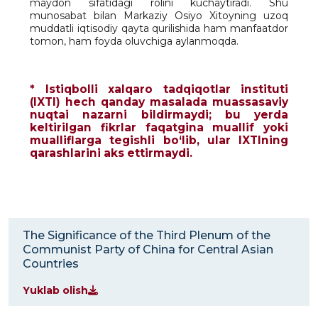
maydon sifatidagi rolini kuchaytiradi. Shu
munosabat bilan Markaziy Osiyo Xitoyning uzoq
muddatli iqtisodiy qayta qurilishida ham manfaatdor
tomon, ham foyda oluvchiga aylanmoqda.
* Istiqbolli xalqaro tadqiqotlar instituti
(IXTI) hech qanday masalada muassasaviy
nuqtai nazarni bildirmaydi; bu yerda
keltirilgan fikrlar faqatgina muallif yoki
mualliflarga tegishli bo‘lib, ular IXTIning
qarashlarini aks ettirmaydi.
The Significance of the Third Plenum of the
Communist Party of China for Central Asian
Countries
Yuklab olish