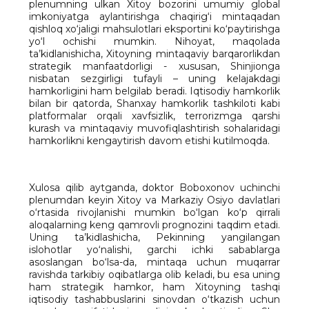
plenumning ulkan Xitoy bozorini umumiy global
imkoniyatga aylantirishga chaqirig‘i mintaqadan
qishloq xo‘jaligi mahsulotlari eksportini ko‘paytirishga
yo‘l ochishi mumkin. Nihoyat, maqolada
ta’kidlanishicha, Xitoyning mintaqaviy barqarorlikdan
strategik manfaatdorligi - xususan, Shinjionga
nisbatan sezgirligi tufayli – uning kelajakdagi
hamkorligini ham belgilab beradi. Iqtisodiy hamkorlik
bilan bir qatorda, Shanxay hamkorlik tashkiloti kabi
platformalar orqali xavfsizlik, terrorizmga qarshi
kurash va mintaqaviy muvofiqlashtirish sohalaridagi
hamkorlikni kengaytirish davom etishi kutilmoqda.
Xulosa qilib aytganda, doktor Boboxonov uchinchi
plenumdan keyin Xitoy va Markaziy Osiyo davlatlari
o‘rtasida rivojlanishi mumkin bo‘lgan ko‘p qirrali
aloqalarning keng qamrovli prognozini taqdim etadi.
Uning ta’kidlashicha, Pekinning yangilangan
islohotlar yo‘nalishi, garchi ichki sabablarga
asoslangan bo‘lsa-da, mintaqa uchun muqarrar
ravishda tarkibiy oqibatlarga olib keladi, bu esa uning
ham strategik hamkor, ham Xitoyning tashqi
iqtisodiy tashabbuslarini sinovdan o‘tkazish uchun