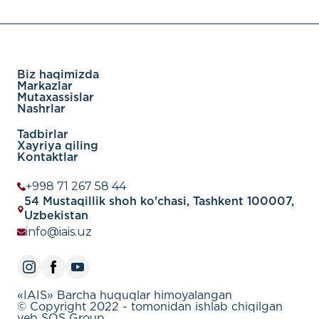
Biz haqimizda
Markazlar
Mutaxassislar
Nashrlar
Tadbirlar
Xayriya qiling
Kontaktlar
+998 71 267 58 44
54 Mustaqillik shoh ko'chasi, Tashkent 100007,
Uzbekistan
info@iais.uz
«IAIS» Barcha huquqlar himoyalangan
© Copyright 2022 - tomonidan ishlab chiqilgan
veb SOS Group