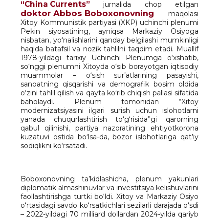
“China Currents”
jurnalida chop etilgan
doktor Abbos Boboxonovning
maqolasi
Xitoy Kommunistik partiyasi (XKP) uchinchi plenumi
Pekin siyosatining, ayniqsa Markaziy Osiyoga
nisbatan, yo‘nalishlarini qanday belgilashi mumkinligi
haqida batafsil va nozik tahlilni taqdim etadi. Muallif
1978-yildagi tarixiy Uchinchi Plenumga o‘xshatib,
so‘nggi plenumni Xitoyda o‘sib borayotgan iqtisodiy
muammolar – o‘sish sur’atlarining pasayishi,
sanoatning qisqarishi va demografik bosim oldida
o‘zini tahlil qilish va qayta ko‘rib chiqish pallasi sifatida
baholaydi. Plenum tomonidan “Xitoy
modernizatsiyasini ilgari surish uchun islohotlarni
yanada chuqurlashtirish to‘g‘risida”gi qarorning
qabul qilinishi, partiya nazoratining ehtiyotkorona
kuzatuvi ostida bo‘lsa-da, bozor islohotlariga qat’iy
sodiqlikni ko‘rsatadi.
Boboxonovning ta’kidlashicha, plenum yakunlari
diplomatik almashinuvlar va investitsiya kelishuvlarini
faollashtirishga turtki bo‘ldi. Xitoy va Markaziy Osiyo
o‘rtasidagi savdo ko‘rsatkichlari sezilarli darajada o‘sdi
– 2022-yildagi 70 milliard dollardan 2024-yilda qariyb