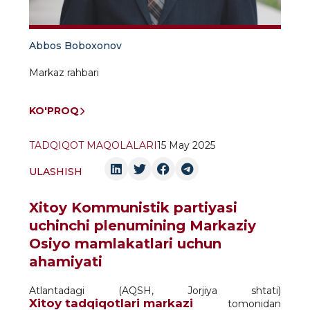
Abbos Boboxonov
Markaz rahbari
KO'PROQ
TADQIQOT MAQOLALARI
15 May 2025
ULASHISH
Xitoy Kommunistik partiyasi
uchinchi plenumining Markaziy
Osiyo mamlakatlari uchun
ahamiyati
Atlantadagi (AQSH, Jorjiya shtati)
Xitoy tadqiqotlari markazi
tomonidan