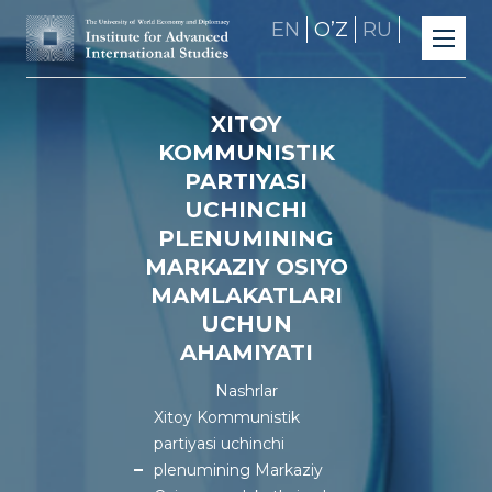
EN
OʼZ
RU
XITOY
KOMMUNISTIK
PARTIYASI
UCHINCHI
PLENUMINING
MARKAZIY OSIYO
MAMLAKATLARI
UCHUN
AHAMIYATI
Nashrlar
Xitoy Kommunistik
partiyasi uchinchi
plenumining Markaziy