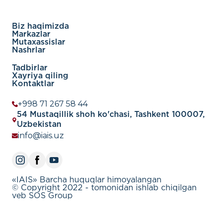
Biz haqimizda
Markazlar
Mutaxassislar
Nashrlar
Tadbirlar
Xayriya qiling
Kontaktlar
+998 71 267 58 44
54 Mustaqillik shoh ko'chasi, Tashkent 100007,
Uzbekistan
info@iais.uz
«IAIS» Barcha huquqlar himoyalangan
© Copyright 2022 - tomonidan ishlab chiqilgan
veb SOS Group