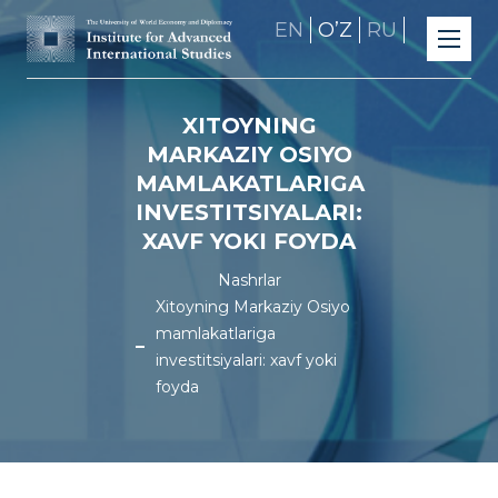
EN
OʼZ
RU
XITOYNING
MARKAZIY OSIYO
MAMLAKATLARIGA
INVESTITSIYALARI:
XAVF YOKI FOYDA
Nashrlar
Xitoyning Markaziy Osiyo
mamlakatlariga
investitsiyalari: xavf yoki
foyda