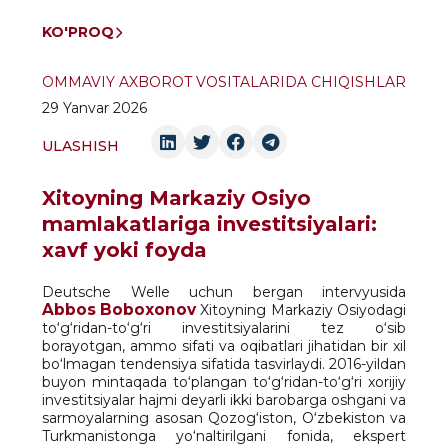
KO'PROQ
OMMAVIY AXBOROT VOSITALARIDA CHIQISHLAR
29 Yanvar 2026
ULASHISH
Xitoyning Markaziy Osiyo
mamlakatlariga investitsiyalari:
xavf yoki foyda
Deutsche Welle uchun bergan intervyusida
Abbos Boboxonov
Xitoyning Markaziy Osiyodagi
to‘g‘ridan-to‘g‘ri investitsiyalarini tez o‘sib
borayotgan, ammo sifati va oqibatlari jihatidan bir xil
bo‘lmagan tendensiya sifatida tasvirlaydi. 2016-yildan
buyon mintaqada to‘plangan to‘g‘ridan-to‘g‘ri xorijiy
investitsiyalar hajmi deyarli ikki barobarga oshgani va
sarmoyalarning asosan Qozog‘iston, O‘zbekiston va
Turkmanistonga yo‘naltirilgani fonida, ekspert