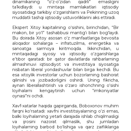
dinamikaning “o‘z-o‘zidan qadrli” emasligini
ta’kidlaydi: u mintaqa mamlakatlari iqtisodiy
siyosatidagi tarkibiy o‘zgarishlarni va Pekinning uzoq
muddatli tashqi iqtisodiy ustuvorliklarini aks ettiradi.
Ekspert Xitoy kapitalining o‘sishini, birinchidan, “Bir
makon, bir yo‘l” tashabbusi mantig‘i bilan bog‘laydi.
Bu doirada Xitoy asosan o‘z manfaatlariga bevosita
aloqador sohalarga – infratuzilma, energetika va
sanoatga sarmoya kiritmoqda. Ikkinchidan, u
mintaqadagi siyosiy va iqtisodiy o‘zgarishlarga
e’tibor qaratadi: bir qator davlatlarda rahbarlarning
almashinuvi iqtisodiyot va investitsiya siyosatiga
nisbatan liberal yondashuvlar bilan birga kechdi. Bu
esa xitoylik investorlar uchun bozorlarning bashorat
qilinishi va jozibadorligini oshirdi. Uning fikricha,
aynan liberallashtirish va o‘zaro ishonchning o‘sishi
loyihalarni kengaytirish uchun “imkoniyatlar
oynasi”ni ochdi.
Xavf-xatarlar haqida gapirganda, Boboxonov muhim
farqni ko‘rsatadi: xavfni investitsiyalarning o‘zi emas,
balki loyihalarning yetarli darajada ishlab chiqilmasligi
va ijrosini nazorat qilmaslik, shu jumladan
loyihalarning barbod bo‘lishiga va qarz zaifliklariga