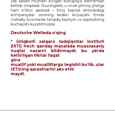
olib kelishi mumkin bo‘lgan korrupsiya elementlari
keltirib chiqaradi. Shuningdek, u nozik ijtimoiy jihatga
ham e’tibor qaratadi – Xitoy kapitali ishtirokidagi
kompaniyalar sonining keskin ko‘payishi fonida
mahalliy bozorlarda tanqidiy kayfiyat va raqobatning
kuchayishi kuzatilmoqda.
Deutsche Welleda o‘qing
* Istiqbolli xalqaro tadqiqotlar instituti
(IXTI) hech qanday masalada muassasaviy
nuqtai nazarni bildirmaydi; bu yerda
keltirilgan fikrlar faqat
gina
muallif yoki mualliflarga tegishli bo‘lib, ular
IXTIning qarashlarini aks ettir
maydi
.