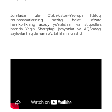
Jumladan, ular Oʻzbekiston-Yevropa Ittifoqi
munosabatlarining hozirgi holati, oʻzaro
hamkorlikning asosiy yoʻnalishlari va istiqbollari,
hamda Yaqin Sharqdagi jarayonlar va AQShdagi
saylovlar haqida ham oʼz tahlillarini ulashdi.