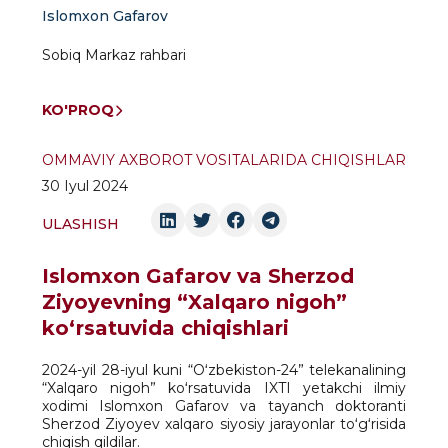
Islomxon Gafarov
Sobiq Markaz rahbari
KO'PROQ
OMMAVIY AXBOROT VOSITALARIDA CHIQISHLAR
30 Iyul 2024
ULASHISH
Islomxon Gafarov va Sherzod
Ziyoyevning “Xalqaro nigoh”
koʻrsatuvida chiqishlari
2024-yil 28-iyul kuni “Oʻzbekiston-24” telekanalining
“Xalqaro nigoh” koʻrsatuvida IXTI yetakchi ilmiy
xodimi Islomxon Gafarov va tayanch doktoranti
Sherzod Ziyoyev xalqaro siyosiy jarayonlar toʻgʻrisida
chiqish qildilar.