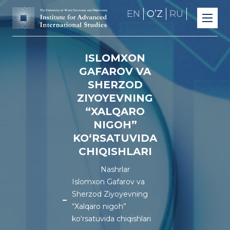
EN
OʼZ
RU
ISLOMXON
GAFAROV VA
SHERZOD
ZIYOYEVNING
“XALQARO
NIGOH”
KOʻRSATUVIDA
CHIQISHLARI
Nashrlar
Islomxon Gafarov va
Sherzod Ziyoyevning
“Xalqaro nigoh”
koʻrsatuvida chiqishlari