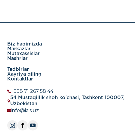
Biz haqimizda
Markazlar
Mutaxassislar
Nashrlar
Tadbirlar
Xayriya qiling
Kontaktlar
+998 71 267 58 44
54 Mustaqillik shoh ko'chasi, Tashkent 100007,
Uzbekistan
info@iais.uz