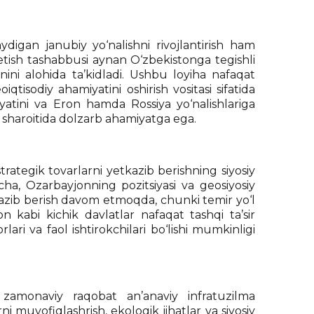
ydigan janubiy yo‘nalishni rivojlantirish ham
tish tashabbusi aynan O‘zbekistonga tegishli
nini alohida ta’kidladi. Ushbu loyiha nafaqat
oiqtisodiy ahamiyatini oshirish vositasi sifatida
tini va Eron hamda Rossiya yo‘nalishlariga
k sharoitida dolzarb ahamiyatga ega.
ategik tovarlarni yetkazib berishning siyosiy
cha, Ozarbayjonning pozitsiyasi va geosiyosiy
tkazib berish davom etmoqda, chunki temir yo‘l
 kabi kichik davlatlar nafaqat tashqi ta’sir
lari va faol ishtirokchilari bo‘lishi mumkinligi
zamonaviy raqobat an’anaviy infratuzilma
i muvofiqlashrish, ekologik jihatlar va siyosiy