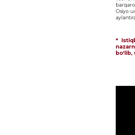
barqaror
Osiyo u
aylantir
* Isti
nazarn
bo‘lib,