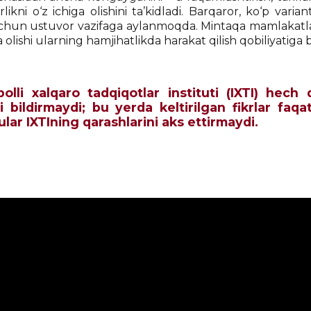
likni o‘z ichiga olishini ta’kidladi. Barqaror, ko‘p varian
chun ustuvor vazifaga aylanmoqda. Mintaqa mamlakatlarin
a olishi ularning hamjihatlikda harakat qilish qobiliyatiga b
qbolli xalqaro tadqiqotlar instituti (IXTI) he
i bildirmaydi; bu yerda keltirilgan fikrlar faqa
 ular IXTIning qarashlarini aks ettirmaydi.