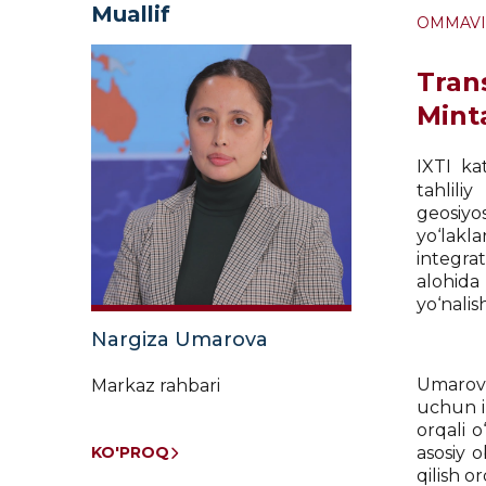
Muallif
OMMAVI
Tran
Mint
IXTI ka
tahlil
geosiyo
yo‘lakl
integrat
alohida 
yo‘nali
Nargiza Umarova
Umarova 
Markaz rahbari
uchun im
orqali 
KO'PROQ
asosiy o
qilish 