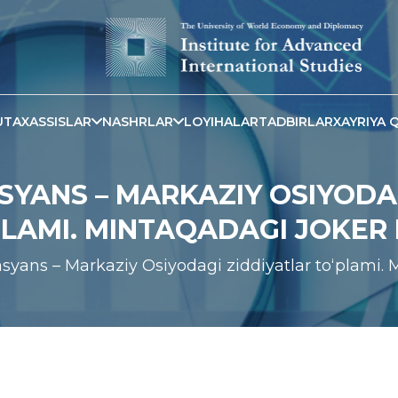
TAXASSISLAR
NASHRLAR
LOYIHALAR
TADBIRLAR
XAYRIYA Q
YANS – MARKAZIY OSIYODA
PLAMI. MINTAQADAGI JOKER 
syans – Markaziy Osiyodagi ziddiyatlar to‘plami.