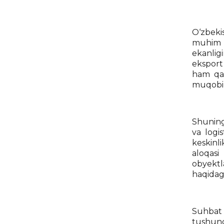
O‘zbeki
muhim m
ekanlig
eksport 
ham qar
muqobil 
Shuning
va logi
keskinl
aloqasi
obyektla
haqidagi
Suhbat
tushunch