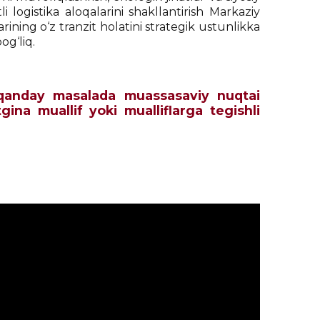
tli logistika aloqalarini shakllantirish Markaziy
ing o‘z tranzit holatini strategik ustunlikka
og‘liq.
ch qanday masalada muassasaviy nuqtai
tgina muallif yoki mualliflarga tegishli