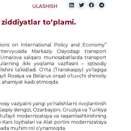
ULASHISH
ziddiyatlar to‘plami.
ions on International Policy and Economy”
ervyusida Markaziy Osiyodagi transport
. Umarova xalqaro munosabatlarda transport
ularning ikki yoqlama vazifasini – iqtisodiy
lishini ta’kidladi. O‘rta (Transkaspiy) yo‘lagiga
ayli Rossiya va Belarus orqali o‘tuvchi shimoliy
gik ahamiyat kasb etmoqda.
y vaziyatni yangi yo‘nalishlarni rivojlantirish
 Kaspiy dengizi, Ozarbayjon, Gruziya va Turkiya
 tufayli modernizatsiya va raqamlashtirishning
-Kars loyihalari va Alat portini modernizatsiya
zilmada muhim rol o‘ynamoqda.