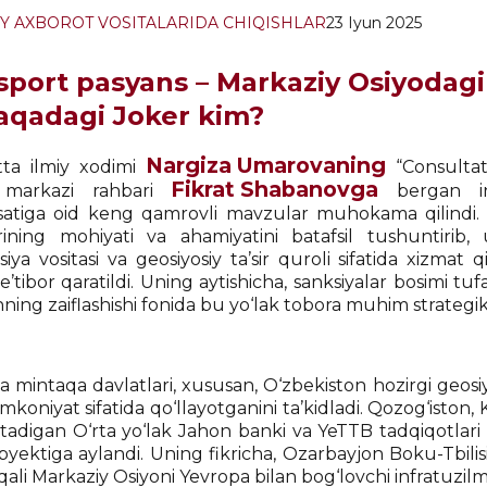
Y AXBOROT VOSITALARIDA CHIQISHLAR
23 Iyun 2025
sport pasyans – Markaziy Osiyodagi 
aqadagi Joker kim?
Nargiza Umarovaning
tta ilmiy xodimi
“Consultat
Fikrat Shabanovga
iy markazi rahbari
bergan int
satiga oid keng qamrovli mavzular muhokama qilindi
arining mohiyati va ahamiyatini batafsil tushuntirib, 
siya vositasi va geosiyosiy ta’sir quroli sifatida xizmat qi
e’tibor qaratildi. Uning aytishicha, sanksiyalar bosimi tuf
shning zaiflashishi fonida bu yo‘lak tobora muhim strate
mintaqa davlatlari, xususan, O‘zbekiston hozirgi geosiyosi
koniyat sifatida qo‘llayotganini ta’kidladi. Qozog‘iston,
o‘tadigan O‘rta yo‘lak Jahon banki va YeTTB tadqiqotlari
byektiga aylandi. Uning fikricha, Ozarbayjon Boku-Tbilisi
orqali Markaziy Osiyoni Yevropa bilan bog‘lovchi infratu