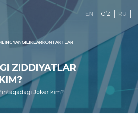
EN
OʼZ
RU
ILING
YANGILIKLAR
KONTAKTLAR
GI ZIDDIYATLAR
KIM?
 Mintaqadagi Joker kim?