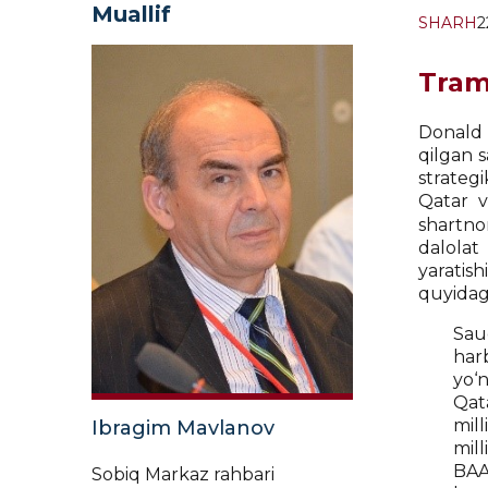
Muallif
SHARH
2
Tram
Donald 
qilgan s
strategi
Qatar v
shartno
dalolat 
yaratis
quyidagi
Saud
harb
yo‘n
Qata
mil
Ibragim Mavlanov
mill
BAA
Sobiq Markaz rahbari