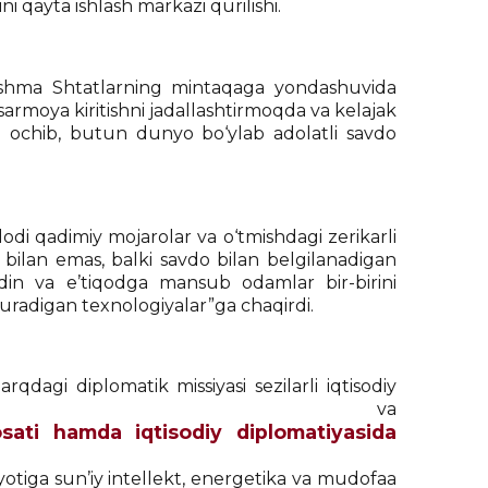
i qayta ishlash markazi qurilishi.
shma Shtatlarning mintaqaga yondashuvida
armoya kiritishni jadallashtirmoqda va kelajak
‘l ochib, butun dunyo bo‘ylab adolatli savdo
di qadimiy mojarolar va o‘tmishdagi zerikarli
bilan emas, balki savdo bilan belgilanadigan
 din va e’tiqodga mansub odamlar bir-birini
uradigan texnologiyalar”ga chaqirdi.
dagi diplomatik missiyasi sezilarli iqtisodiy
ltirdi va
sati hamda iqtisodiy diplomatiyasida
iyotiga sun’iy intellekt, energetika va mudofaa