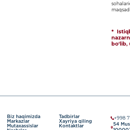
sohalar
maqsadga
* Isti
nazarn
bo‘lib,
Biz haqimizda
Tadbirlar
+998 7
Markazlar
Xayriya qiling
54 Must
Mutaxassislar
Kontaktlar