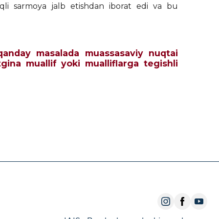
moqli sarmoya jalb etishdan iborat edi va bu
ch qanday masalada muassasaviy nuqtai
tgina muallif yoki mualliflarga tegishli