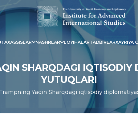
TAXASSISLAR
NASHRLAR
LOYIHALAR
TADBIRLAR
XAYRIYA Q
QIN SHARQDAGI IQTISODIY 
YUTUQLARI
Trampning Yaqin Sharqdagi iqtisodiy diplomatiyas