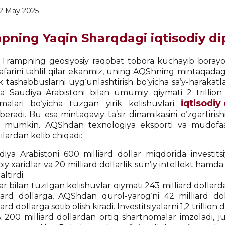
2 May 2025
pning Yaqin Sharqdagi iqtisodiy di
Trampning geosiyosiy raqobat tobora kuchayib borayo
afarini tahlil qilar ekanmiz, uning AQShning mintaqadagi t
k tashabbuslarni uyg‘unlashtirish bo‘yicha sa’y-harakatl
a Saudiya Arabistoni bilan umumiy qiymati 2 trillion
iqtisodi
malari bo‘yicha tuzgan yirik kelishuvlari
beradi. Bu esa mintaqaviy ta’sir dinamikasini o‘zgartiri
hi mumkin. AQShdan texnologiya eksporti va mudofaa h
lardan kelib chiqadi:
iya Arabistoni 600 milliard dollar miqdorida investitsiy
iy xaridlar va 20 milliard dollarlik sun’iy intellekt hamd
altirdi;
r bilan tuzilgan kelishuvlar qiymati 243 milliard dollar
liard dollarga, AQShdan qurol-yarog‘ni 42 milliard do
iard dollarga sotib olish kiradi. Investitsiyalarni 1,2 trillio
 200 milliard dollardan ortiq shartnomalar imzoladi, ju