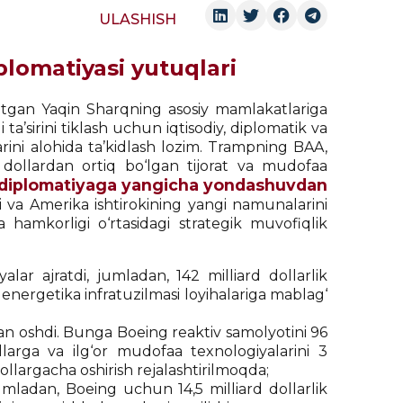
ULASHISH
plomatiyasi yutuqlari
tgan Yaqin Sharqning asosiy mamlakatlariga
a’sirini tiklash uchun iqtisodiy, diplomatik va
arini alohida ta’kidlash lozim. Trampning BAA,
 dollardan ortiq bo‘lgan tijorat va mudofaa
y diplomatiyaga yangicha yondashuvdan
shi va Amerika ishtirokining yangi namunalarini
amkorligi o‘rtasidagi strategik muvofiqlik
alar ajratdi, jumladan, 142 milliard dollarlik
a energetika infratuzilmasi loyihalariga mablag‘
dan oshdi. Bunga Boeing reaktiv samolyotini 96
llarga va ilg‘or mudofaa texnologiyalarini 3
n dollargacha oshirish rejalashtirilmoqda;
mladan, Boeing uchun 14,5 milliard dollarlik