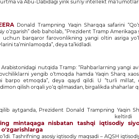
rtma va Abu-Dabidagi yirik sun’iy intellekt ma’lumotlarin
EERA
Donald Trampning Yaqin Sharqqa safarini “Qo‘
siy o‘zgarish” deb baholab, “Prezident Tramp Amerikaga s
r uchun barqaror farovonlikning yangi oltin asriga yo
larini ta’minlamoqda”, deya ta’kidladi.
 Arabistonidagi nutqida Tramp: “Rahbarlarning yangi avlo
ovchiliklarni yengib o‘tmoqda hamda Yaqin Sharq xaos 
ni barpo etmoqda”, deya qayd qildi. U “turli millat,
mon qilish orqali yo‘q qilmasdan, birgalikda shaharlar q
qilib aytganda, Prezident Donald Trampning Yaqin Sharq
atijalar ke
ng mintaqaga nisbatan tashqi iqtisodiy siyo
o‘zgarishlarga
‘ldi. Tashrifning asosiy iqtisodiy maqsadi – AQSH iqtisod