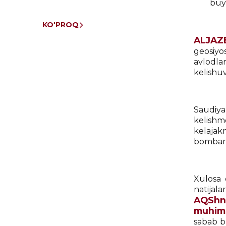
buyu
KO'PROQ
ALJAZ
geosiyo
avlodla
kelishuv
Saudiya
kelishm
kelajak
bombardi
Xulosa 
n
AQShni
muhim 
sabab bo