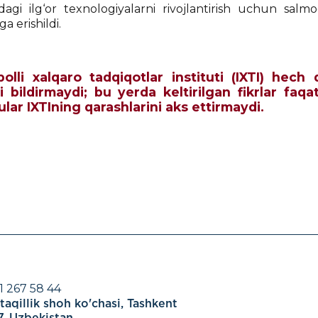
idagi ilg‘or texnologiyalarni rivojlantirish uchun sal
 erishildi.
qbolli xalqaro tadqiqotlar instituti (IXTI) he
i bildirmaydi; bu yerda keltirilgan fikrlar faqa
 ular IXTIning qarashlarini aks ettirmaydi.
1 267 58 44
aqillik shoh ko'chasi, Tashkent