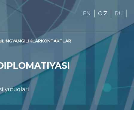
EN
OʼZ
RU
ILING
YANGILIKLAR
KONTAKTLAR
DIPLOMATIYASI
i yutuqlari