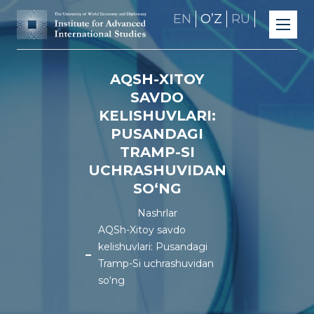
EN
OʼZ
RU
AQSH-XITOY
SAVDO
KELISHUVLARI:
PUSANDAGI
TRAMP-SI
UCHRASHUVIDAN
SO‘NG
Nashrlar
AQSh-Xitoy savdo
kelishuvlari: Pusandagi
Tramp-Si uchrashuvidan
so‘ng