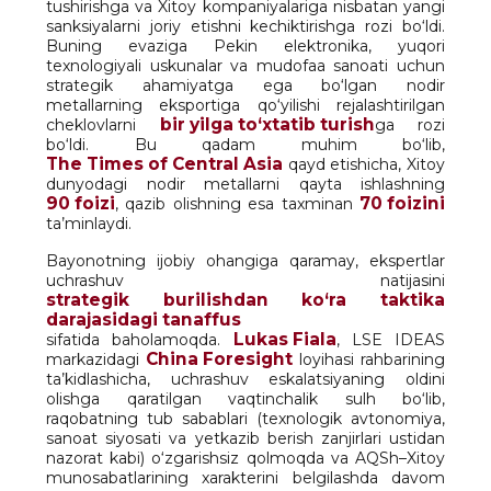
tushirishga va Xitoy kompaniyalariga nisbatan yangi
sanksiyalarni joriy etishni kechiktirishga rozi bo‘ldi.
Buning evaziga Pekin elektronika, yuqori
texnologiyali uskunalar va mudofaa sanoati uchun
strategik ahamiyatga ega bo‘lgan nodir
metallarning eksportiga qo‘yilishi rejalashtirilgan
bir yilga to‘xtatib turish
cheklovlarni
ga rozi
bo‘ldi. Bu qadam muhim bo‘lib,
The Times of Central Asia
qayd etishicha, Xitoy
dunyodagi nodir metallarni qayta ishlashning
90 foizi
70 foizini
, qazib olishning esa taxminan
ta’minlaydi.
Bayonotning ijobiy ohangiga qaramay, ekspertlar
uchrashuv natijasini
strategik burilishdan ko‘ra taktika
darajasidagi tanaffus
Lukas Fiala
sifatida baholamoqda.
, LSE IDEAS
China Foresight
markazidagi
loyihasi rahbarining
ta’kidlashicha, uchrashuv eskalatsiyaning oldini
olishga qaratilgan vaqtinchalik sulh bo‘lib,
raqobatning tub sabablari (texnologik avtonomiya,
sanoat siyosati va yetkazib berish zanjirlari ustidan
nazorat kabi) o‘zgarishsiz qolmoqda va AQSh–Xitoy
munosabatlarining xarakterini belgilashda davom