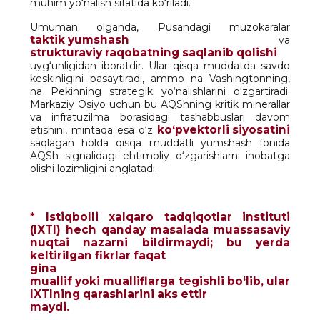
muhim yo‘nalish sifatida ko‘riladi.
Umuman olganda, Pusandagi muzokaralar
taktik yumshash
va
strukturaviy raqobatning saqlanib qolishi
uyg‘unligidan iboratdir. Ular qisqa muddatda savdo
keskinligini pasaytiradi, ammo na Vashingtonning,
na Pekinning strategik yo‘nalishlarini o‘zgartiradi.
Markaziy Osiyo uchun bu AQShning kritik minerallar
va infratuzilma borasidagi tashabbuslari davom
ko‘pvektorli siyosatini
etishini, mintaqa esa o‘z
saqlagan holda qisqa muddatli yumshash fonida
AQSh signalidagi ehtimoliy o‘zgarishlarni inobatga
olishi lozimligini anglatadi.
* Istiqbolli xalqaro tadqiqotlar instituti
(IXTI) hech qanday masalada muassasaviy
nuqtai nazarni bildirmaydi; bu yerda
keltirilgan fikrlar faqat
gina
muallif yoki mualliflarga tegishli bo‘lib, ular
IXTIning qarashlarini aks ettir
maydi
.