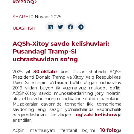
KO'PROQ
SHARH
10 Noyabr 2025
ULASHISH
AQSh-Xitoy savdo kelishuvlari:
Pusandagi Tramp-Si
uchrashuvidan so‘ng
30 oktabr
2025 yil
kuni Pusan shahrida AQSh
Prezidenti Donald Tramp va Xitoy Xalq Respublikasi
Raisi Si Szinpin o‘rtasida bo‘lib o‘tgan uchrashuv
2019 yildan buyon ilk yuzma-yuz muloqot bo‘lib,
AQSh-Xitoy savdo munosabatlarining joriy holatini
aks ettiruvchi muhim indikator sifatida baholandi.
Muzokaralar davomida tomonlar ikki tomonlama
savdoning eng sezgir yo‘nalishlarida vaqtinchalik
og‘zaki kelishuv
barqarorlashuvni ko‘zlagan
ga
erishdilar.
10 foiz
AQSh ma’muriyati “fentanil boji”ni
ga