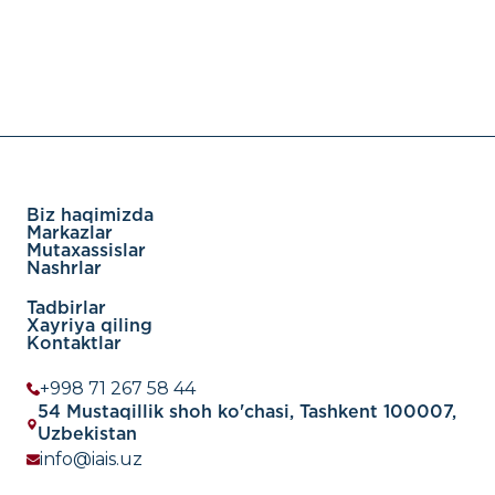
Biz haqimizda
Markazlar
Mutaxassislar
Nashrlar
Tadbirlar
Xayriya qiling
Kontaktlar
+998 71 267 58 44
54 Mustaqillik shoh ko'chasi, Tashkent 100007,
Uzbekistan
info@iais.uz