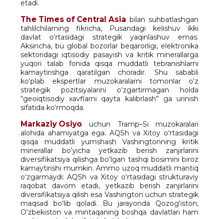
etadi.
The Times of Central Asia
bilan suhbatlashgan
tahlilchilarning fikricha, Pusandagi kelishuv ikki
davlat o‘rtasidagi strategik yaqinlashuv emas.
Aksincha, bu global bozorlar beqarorligi, elektronika
sektoridagi iqtisodiy pasayish va kritik minerallarga
yuqori talab fonida qisqa muddatli tebranishlarni
kamaytirishga qaratilgan choradir. Shu sababli
ko‘plab ekspertlar muzokaralarni tomonlar o‘z
strategik pozitsiyalarini o‘zgartirmagan holda
“geoiqtisodiy xavflarni qayta kalibrlash” ga urinish
sifatida ko‘rmoqda.
Markaziy Osiyo
uchun Tramp–Si muzokaralari
alohida ahamiyatga ega. AQSh va Xitoy o‘rtasidagi
qisqa muddatli yumshash Vashingtonning kritik
minerallar bo‘yicha yetkazib berish zanjirlarini
diversifikatsiya qilishga bo‘lgan tashqi bosimini biroz
kamaytirishi mumkin. Ammo uzoq muddatli mantiq
o‘zgarmaydi: AQSh va Xitoy o‘rtasidagi strukturaviy
raqobat davom etadi, yetkazib berish zanjirlarini
diversifikatsiya qilish esa Vashington uchun strategik
maqsad bo‘lib qoladi. Bu jarayonda Qozog‘iston,
O‘zbekiston va mintaqaning boshqa davlatlari ham