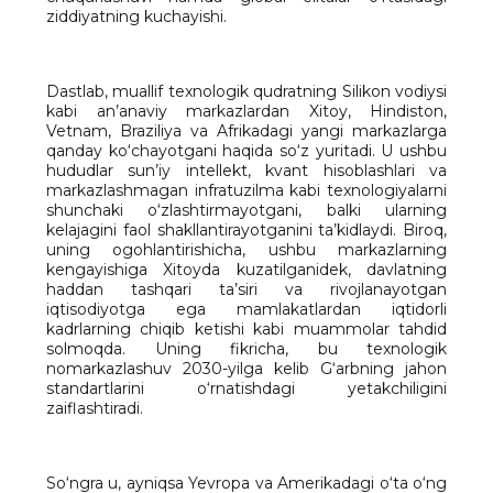
ziddiyatning kuchayishi.
Dastlab, muallif texnologik qudratning Silikon vodiysi
kabi an’anaviy markazlardan Xitoy, Hindiston,
Vetnam, Braziliya va Afrikadagi yangi markazlarga
qanday ko‘chayotgani haqida so‘z yuritadi. U ushbu
hududlar sun’iy intellekt, kvant hisoblashlari va
markazlashmagan infratuzilma kabi texnologiyalarni
shunchaki o‘zlashtirmayotgani, balki ularning
kelajagini faol shakllantirayotganini ta’kidlaydi. Biroq,
uning ogohlantirishicha, ushbu markazlarning
kengayishiga Xitoyda kuzatilganidek, davlatning
haddan tashqari ta’siri va rivojlanayotgan
iqtisodiyotga ega mamlakatlardan iqtidorli
kadrlarning chiqib ketishi kabi muammolar tahdid
solmoqda. Uning fikricha, bu texnologik
nomarkazlashuv 2030-yilga kelib G‘arbning jahon
standartlarini o‘rnatishdagi yetakchiligini
zaiflashtiradi.
So‘ngra u, ayniqsa Yevropa va Amerikadagi o‘ta o‘ng