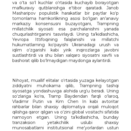
va o‘ta so‘l kuchlar o‘rtasida kuchayib borayotgan
mafkuraviy qutblanishga e’tibor qaratadi. Janob
Masharipov populistik harakatlar bir paytlar ko‘p
tomonlama hamkorlikning asosi bo‘lgan an’anaviy
markaziy konsensusni buzayotgani, Trampning
millatchilik siyosati esa parchalanishni yanada
chuqurlashtirganini tasvirlaydi. Uning ta’kidlashicha,
Yevropa Ittifoqining falajlanishi va millatchi
hukumatlarning ko‘payishi Ukrainadagi urush va
iqlim o‘zgarishi kabi yirik inqirozlarga javobni
sustlashtirdi va shu bilan xalqaro siyosatni xavfli va
bashorat qilib bo‘lmaydigan maydonga aylantirdi.
Nihoyat, muallif elitalar o‘rtasida yuzaga kelayotgan
ziddiyatni muhokama qilib, Trampning tashqi
siyosatga yondashuviga alohida urg‘u beradi. Uning
so‘zlariga ko‘ra, Tramp Baydendan farqli o‘laroq,
Vladimir Putin va Kim Chen In kabi avtoritar
rahbarlar bilan shaxsiy diplomatiya orqali muloqot
qilishga qaror qilgan va o‘zini global vositachi sifatida
namoyon etgan. Uning ta’kidlashicha, bunday
tranzaksion yetakchilik uslubi shaxsiy
munosabatlarni institutsional me’yorlardan ustun