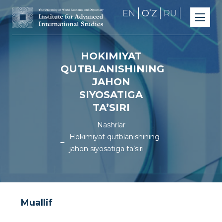
EN
OʼZ
RU
HOKIMIYAT
QUTBLANISHINING
JAHON
SIYOSATIGA
TA’SIRI
Nashrlar
Hokimiyat qutblanishining
jahon siyosatiga ta’siri
Muallif