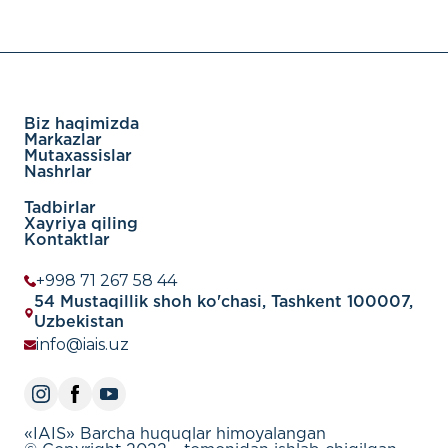
Biz haqimizda
Markazlar
Mutaxassislar
Nashrlar
Tadbirlar
Xayriya qiling
Kontaktlar
+998 71 267 58 44
54 Mustaqillik shoh ko'chasi, Tashkent 100007,
Uzbekistan
info@iais.uz
«IAIS» Barcha huquqlar himoyalangan