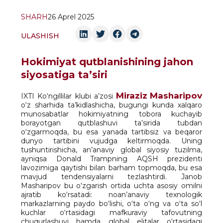
SHARH
26 Aprel 2025
ULASHISH
Hokimiyat qutblanishining jahon
siyosatiga ta’siri
Miraziz Masharipov
IXTI Ko‘ngillilar klubi a’zosi
o‘z sharhida ta’kidlashicha, bugungi kunda xalqaro
munosabatlar hokimiyatning tobora kuchayib
borayotgan qutblashuvi ta’sirida tubdan
o‘zgarmoqda, bu esa yanada tartibsiz va beqaror
dunyo tartibini vujudga keltirmoqda. Uning
tushuntirishicha, an’anaviy global siyosiy tuzilma,
ayniqsa Donald Trampning AQSH prezidenti
lavozimiga qaytishi bilan barham topmoqda, bu esa
mavjud tendensiyalarni tezlashtirdi. Janob
Masharipov bu o‘zgarish ortida uchta asosiy omilni
ajratib ko‘rsatadi: noan’anaviy texnologik
markazlarning paydo bo‘lishi, o‘ta o‘ng va o‘ta so‘l
kuchlar o‘rtasidagi mafkuraviy tafovutning
chuqurlashuvi hamda global elitalar o‘rtasidagi