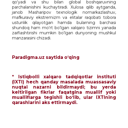
qo‘yadi va shu bilan global boshqaruvning
parchalanishini kuchaytiradi. Xulosa qilib aytganda,
janob Masharipov texnologik nomarkazlashuv,
mafkuraviy ekstremizm va elitalar raqobati tobora
ustunlik qilayotgan hamda bularning barchasi
shundoq ham mo‘rt bo‘lgan xalqaro tizimni yanada
zaiflashtirishi mumkin bo‘lgan dunyoning mushkul
manzarasini chizadi.
Paradigma.uz saytida o‘qing
* Istiqbolli xalqaro tadqiqotlar instituti
(IXTI) hech qanday masalada muassasaviy
nuqtai nazarni bildirmaydi; bu yerda
keltirilgan fikrlar faqatgina muallif yoki
mualliflarga tegishli bo‘lib, ular IXTIning
qarashlarini aks ettirmaydi.