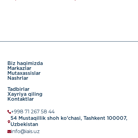
Biz haqimizda
Markazlar
Mutaxassislar
Nashrlar
Tadbirlar
Xayriya qiling
Kontaktlar
+998 71 267 58 44
54 Mustaqillik shoh ko'chasi, Tashkent 100007,
Uzbekistan
info@iais.uz