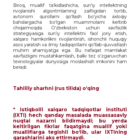
Biroq, muallif ta’kidlashicha, sun’iy intellektning
rivojlanishi algoritmlarning zaifligidan tortib,
avtonom qurollarni qo‘llash bo‘yicha axloqiy
bahslargacha bo‘lgan muammolarni keltirib
chiqarmoqda. O‘zbekiston uchun xavfsizlik
strategiyasiga sun’iy intellektni faol joriy etish,
xalqaro hamkorlikni rivojlantirish, ishonchli huquqiy
asos yaratish va ilmiy tadqiqotlarni qo‘llab-quvvatlash
muhim ahamiyatga ega. Bu nafaqat mamlakat
xavfsizligini mustahkamlash, balki tez o‘zgaruvchan
texnologiyalar dunyosiga moslashish imkonini ham
beradi.
Tahliliy sharhni (rus tilida) o‘qing
* Istiqbolli xalqaro tadqiqotlar instituti
(IXTI) hech qanday masalada muassasaviy
nuqtai nazarni bildirmaydi; bu yerda
keltirilgan fikrlar faqatgina muallif yoki
mualliflarga tegishli bo‘lib, ular IXTIning
qarashlarini aks ettirmaydi.