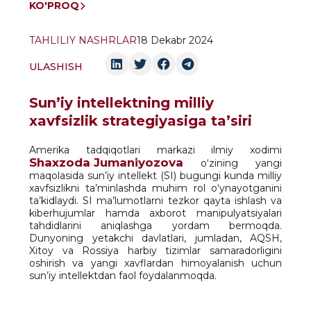
KO'PROQ
TAHLILIY NASHRLAR
18 Dekabr 2024
ULASHISH
Sun’iy intellektning milliy
xavfsizlik strategiyasiga ta’siri
Amerika tadqiqotlari markazi ilmiy xodimi
Shaxzoda Jumaniyozova
o‘zining yangi
maqolasida sun’iy intellekt (SI) bugungi kunda milliy
xavfsizlikni ta’minlashda muhim rol o‘ynayotganini
ta’kidlaydi. SI ma’lumotlarni tezkor qayta ishlash va
kiberhujumlar hamda axborot manipulyatsiyalari
tahdidlarini aniqlashga yordam bermoqda.
Dunyoning yetakchi davlatlari, jumladan, AQSH,
Xitoy va Rossiya harbiy tizimlar samaradorligini
oshirish va yangi xavflardan himoyalanish uchun
sun’iy intellektdan faol foydalanmoqda.