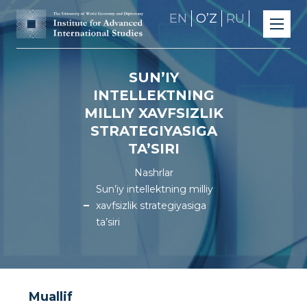
EN
OʼZ
RU
SUN’IY
INTELLEKTNING
MILLIY XAVFSIZLIK
STRATEGIYASIGA
TA’SIRI
Nashrlar
Sun’iy intellektning milliy
xavfsizlik strategiyasiga
ta’siri
Muallif