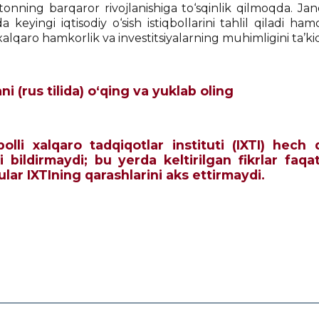
stonning barqaror rivojlanishiga to‘sqinlik qilmoqda. Ja
da keyingi iqtisodiy o‘sish istiqbollarini tahlil qiladi 
lqaro hamkorlik va investitsiyalarning muhimligini ta’kid
i (rus tilida) o‘qing va yuklab oling
qbolli xalqaro tadqiqotlar instituti (IXTI) he
i bildirmaydi; bu yerda keltirilgan fikrlar faqa
 ular IXTIning qarashlarini aks ettirmaydi.