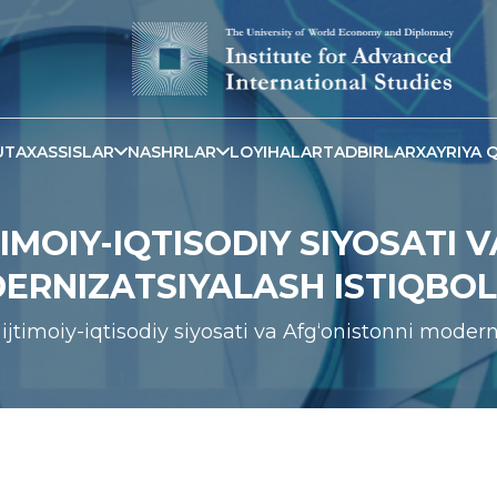
TAXASSISLAR
NASHRLAR
LOYIHALAR
TADBIRLAR
XAYRIYA Q
IMOIY-IQTISODIY SIYOSATI 
ERNIZATSIYALASH ISTIQBOL
ijtimoiy-iqtisodiy siyosati va Afg‘onistonni moderni