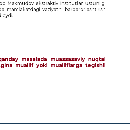
nob Maxmudov ekstraktiv institutlar ustunligi
hamda mamlakatdagi vaziyatni barqarorlashtirish
laydi.
ch qanday masalada muassasaviy nuqtai
tgina muallif yoki mualliflarga tegishli