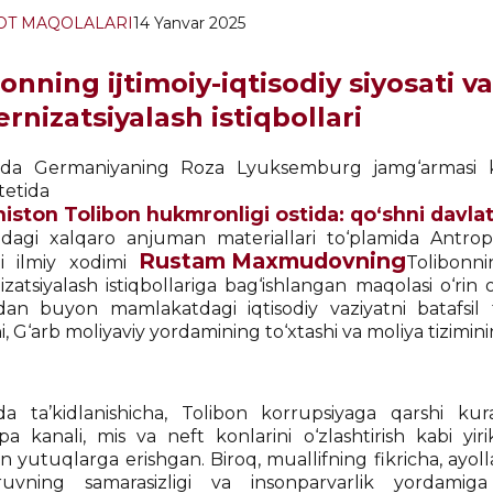
OT MAQOLALARI
14 Yanvar 2025
onning ijtimoiy-iqtisodiy siyosati v
nizatsiyalash istiqbollari
lda Germaniyaning Roza Lyuksemburg jamg‘armasi ko
niversitetida 
niston Tolibon hukmronligi ostida: qo‘shni davla
dagi xalqaro anjuman materiallari to‘plamida Antropol
Rustam Maxmudovning
i ilmiy xodimi
Tolibonnin
zatsiyalash istiqbollariga bag‘ishlangan maqolasi o‘rin 
dan buyon mamlakatdagi iqtisodiy vaziyatni batafsil t
i, G‘arb moliyaviy yordamining to‘xtashi va moliya tizimin
a ta’kidlanishicha, Tolibon korrupsiyaga qarshi kura
pa kanali, mis va neft konlarini o‘zlashtirish kabi yiri
yutuqlarga erishgan. Biroq, muallifning fikricha, ayolla
ruvning samarasizligi va insonparvarlik yordami