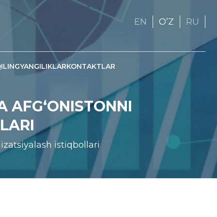
EN
OʼZ
RU
ILING
YANGILIKLAR
KONTAKTLAR
VA AFG‘ONISTONNI
LARI
zatsiyalash istiqbollari