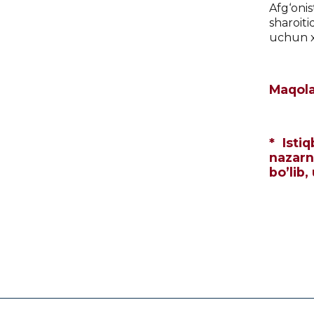
Afg‘oni
sharoiti
uchun xa
Maqolan
* Isti
nazarn
bo’lib,