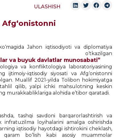
ULASHISH
a Afg‘onistonni
‘magida Jahon iqtisodiyoti va diplomatiya
o‘tkazilgan
tlar va buyuk davlatlar munosabati”
ogiya va konfliktologiya laboratoriyasining
g ijtimoiy-iqtisodiy siyosati va Afg‘onistonni
olgan. Muallif 2021-yilda Tolibon hokimiyatga
ahlil qilib, yalpi ichki mahsulotning keskin
ing murakkabliklariga alohida e’tibor qaratadi.
shda, tashqi savdoni barqarorlashtirish va
k infratuzilma loyihalarini amalga oshirishda
rning iqtisodiy hayotdagi ishtirokini cheklash,
ga qaram bo‘lish kabi asosiy muammolar