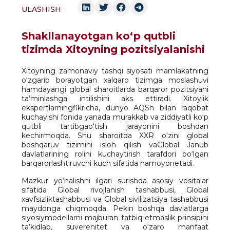
ULASHISH
Shakllanayotgan ko‘p qutbli
tizimda Xitoyning pozitsiyalanishi
Xitoyning zamonaviy tashqi siyosati mamlakatning
o‘zgarib borayotgan xalqaro tizimga moslashuvi
hamdayangi global sharoitlarda barqaror pozitsiyani
ta’minlashga intilishini aks ettiradi. Xitoylik
ekspertlarningfikricha, dunyo AQSh bilan raqobat
kuchayishi fonida yanada murakkab va ziddiyatli ko‘p
qutbli tartibgao‘tish jarayonini boshdan
kechirmoqda. Shu sharoitda XXR o‘zini global
boshqaruv tizimini isloh qilish vaGlobal Janub
davlatlarining rolini kuchaytirish tarafdori bo‘lgan
barqarorlashtiruvchi kuch sifatida namoyonetadi.
Mazkur yo‘nalishni ilgari surishda asosiy vositalar
sifatida Global rivojlanish tashabbusi, Global
xavfsizliktashabbusi va Global sivilizatsiya tashabbusi
maydonga chiqmoqda. Pekin boshqa davlatlarga
siyosiymodellarni majburan tatbiq etmaslik prinsipini
ta’kidlab, suverenitet va o‘zaro manfaat