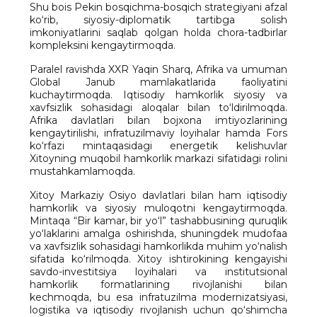
Shu bois Pekin bosqichma-bosqich strategiyani afzal
ko‘rib, siyosiy-diplomatik tartibga solish
imkoniyatlarini saqlab qolgan holda chora-tadbirlar
kompleksini kengaytirmoqda.
Paralel ravishda XXR Yaqin Sharq, Afrika va umuman
Global Janub mamlakatlarida faoliyatini
kuchaytirmoqda. Iqtisodiy hamkorlik siyosiy va
xavfsizlik sohasidagi aloqalar bilan to‘ldirilmoqda.
Afrika davlatlari bilan bojxona imtiyozlarining
kengaytirilishi, infratuzilmaviy loyihalar hamda Fors
ko‘rfazi mintaqasidagi energetik kelishuvlar
Xitoyning muqobil hamkorlik markazi sifatidagi rolini
mustahkamlamoqda.
Xitoy Markaziy Osiyo davlatlari bilan ham iqtisodiy
hamkorlik va siyosiy muloqotni kengaytirmoqda.
Mintaqa “Bir kamar, bir yo‘l” tashabbusining quruqlik
yo‘laklarini amalga oshirishda, shuningdek mudofaa
va xavfsizlik sohasidagi hamkorlikda muhim yo‘nalish
sifatida ko‘rilmoqda. Xitoy ishtirokining kengayishi
savdo-investitsiya loyihalari va institutsional
hamkorlik formatlarining rivojlanishi bilan
kechmoqda, bu esa infratuzilma modernizatsiyasi,
logistika va iqtisodiy rivojlanish uchun qo‘shimcha