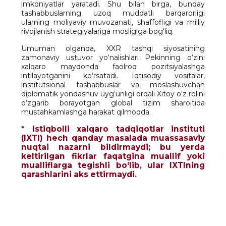
imkoniyatlar yaratadi. Shu bilan birga, bunday
tashabbuslarning uzoq muddatli barqarorligi
ularning moliyaviy muvozanati, shaffofligi va milliy
rivojlanish strategiyalariga mosligiga bog‘liq.
Umuman olganda, XXR tashqi siyosatining
zamonaviy ustuvor yo‘nalishlari Pekinning o‘zini
xalqaro maydonda faolroq pozitsiyalashga
intilayotganini ko‘rsatadi. Iqtisodiy vositalar,
institutsional tashabbuslar va moslashuvchan
diplomatik yondashuv uyg‘unligi orqali Xitoy o‘z rolini
o‘zgarib borayotgan global tizim sharoitida
mustahkamlashga harakat qilmoqda.
* Istiqbolli xalqaro tadqiqotlar instituti
(IXTI) hech qanday masalada muassasaviy
nuqtai nazarni bildirmaydi; bu yerda
keltirilgan fikrlar faqatgina muallif yoki
mualliflarga tegishli bo‘lib, ular IXTIning
qarashlarini aks ettirmaydi.