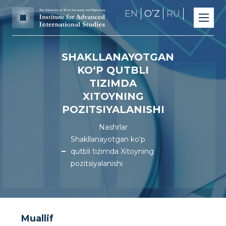
EN
OʼZ
RU
SHAKLLANAYOTGAN
KO‘P QUTBLI
TIZIMDA
XITOYNING
POZITSIYALANISHI
Nashrlar
Shakllanayotgan ko‘p
qutbli tizimda Xitoyning
pozitsiyalanishi
Muallif