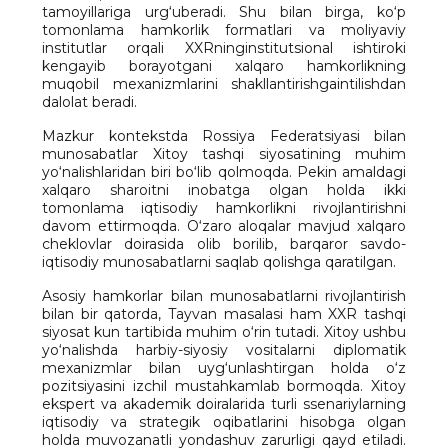
tamoyillariga urg‘uberadi. Shu bilan birga, ko‘p
tomonlama hamkorlik formatlari va moliyaviy
institutlar orqali XXRninginstitutsional ishtiroki
kengayib borayotgani xalqaro hamkorlikning
muqobil mexanizmlarini shakllantirishgaintilishdan
dalolat beradi.
Mazkur kontekstda Rossiya Federatsiyasi bilan
munosabatlar Xitoy tashqi siyosatining muhim
yo‘nalishlaridan biri bo‘lib qolmoqda. Pekin amaldagi
xalqaro sharoitni inobatga olgan holda ikki
tomonlama iqtisodiy hamkorlikni rivojlantirishni
davom ettirmoqda. O‘zaro aloqalar mavjud xalqaro
cheklovlar doirasida olib borilib, barqaror savdo-
iqtisodiy munosabatlarni saqlab qolishga qaratilgan.
Asosiy hamkorlar bilan munosabatlarni rivojlantirish
bilan bir qatorda, Tayvan masalasi ham XXR tashqi
siyosat kun tartibida muhim o‘rin tutadi. Xitoy ushbu
yo‘nalishda harbiy-siyosiy vositalarni diplomatik
mexanizmlar bilan uyg‘unlashtirgan holda o‘z
pozitsiyasini izchil mustahkamlab bormoqda. Xitoy
ekspert va akademik doiralarida turli ssenariylarning
iqtisodiy va strategik oqibatlarini hisobga olgan
holda muvozanatli yondashuv zarurligi qayd etiladi.