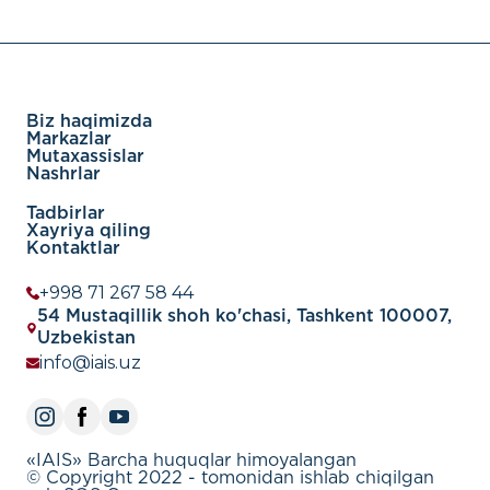
Biz haqimizda
Markazlar
Mutaxassislar
Nashrlar
Tadbirlar
Xayriya qiling
Kontaktlar
+998 71 267 58 44
54 Mustaqillik shoh ko'chasi, Tashkent 100007,
Uzbekistan
info@iais.uz
«IAIS» Barcha huquqlar himoyalangan
© Copyright 2022 - tomonidan ishlab chiqilgan