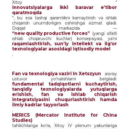
Xitoy “
innovatsiyalarga ikki baravar e’tibor
qaratmoqda
”, bu esa tashqi qaramlikni kamaytirish va ishlab
chiqarish unumdorligini oshirishga xizmat qiladi.
Diqqat markazida —
“new quality productive forces”
(yangi sifatli
ishlab chiqaruvchi kuchlar) konsepsiyasi, ya’ni
raqamlashtirish, sun’iy intellekt va ilg‘or
texnologiyalar asosidagi iqtisodiy model
.
Fan va texnologiya vaziri In Xetszyun
asosiy
ustuvor yo‘nalishlarni belgiladi:
fundamental tadqiqotlarni kuchaytirish,
tanqidiy texnologiyalarda yutuqlarga
erishish, fan va ishlab chiqarish
integratsiyasini chuqurlashtirish hamda
ilmiy kadrlar tayyorlash
.
MERICS (Mercator Institute for China
Studies)
tahlilchilariga ko‘ra, Xitoy IV plenum yakunlariga