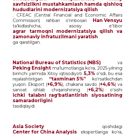
xavfsizlikni mustahkamlash hamda qishloq
hududlarini modernizatsiya qilish
. CFEAC (Central Financial and Economic Affairs
Han Vensyu
Commission) rahbari o‘rinbosari
ta’kidlashicha, asosiy e’tibor
agrar tarmoqni modernizatsiya qilish va
zamonaviy infratuzilmani yaratish
ga qaratilgan.
National Bureau of Statistics (NBS)
va
Peking Ensight
ma’lumotlariga ko‘ra, 2025-yilning
5,3%
birinchi yarmida Xitoy iqtisodiyoti
o‘sdi, bu esa
“taxminan 5%”
rejalashtirilgan
ko‘rsatkichdan
+6,9%
+4,6%
yuqori. Eksport (
), chakana savdo (
) va
+6,2%
sanoat ishlab chiqarishining (
) o‘sishi
ichki talabni rag‘batlantirish siyosatining
samaradorligini
tasdiqlaydi.
Asia Society
qoshidagi
Center for China Analysis
ekspertlariga ko‘ra,