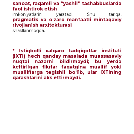
sanoat, raqamli va “yashil” tashabbuslarda
faol ishtirok etish
imkoniyatlarini yaratadi. Shu tariqa,
pragmatik va o‘zaro manfaatli mintaqaviy
rivojlanish arxitekturasi
shakllanmoqda.
* Istiqbolli xalqaro tadqiqotlar instituti
(IXTI) hech qanday masalada muassasaviy
nuqtai nazarni bildirmaydi; bu yerda
keltirilgan fikrlar faqatgina muallif yoki
mualliflarga tegishli bo‘lib, ular IXTIning
qarashlarini aks ettirmaydi.