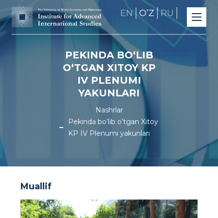
EN
OʼZ
RU
PEKINDA BO‘LIB
O‘TGAN XITOY KP
IV PLENUMI
YAKUNLARI
Nashrlar
Pekinda bo‘lib o‘tgan Xitoy
KP IV Plenumi yakunlari
Muallif