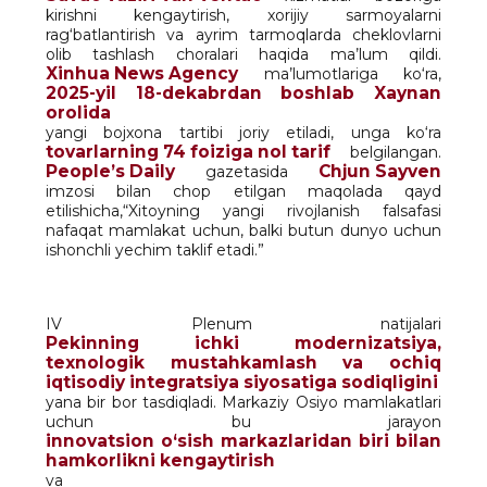
kirishni kengaytirish, xorijiy sarmoyalarni
rag‘batlantirish va ayrim tarmoqlarda cheklovlarni
olib tashlash choralari haqida ma’lum qildi.
Xinhua News Agency
ma’lumotlariga ko‘ra,
2025-yil 18-dekabrdan boshlab Xaynan
orolida
yangi bojxona tartibi joriy etiladi, unga ko‘ra
tovarlarning 74 foiziga nol tarif
belgilangan.
People’s Daily
Chjun Sayven
gazetasida
imzosi bilan chop etilgan maqolada qayd
etilishicha,“Xitoyning yangi rivojlanish falsafasi
nafaqat mamlakat uchun, balki butun dunyo uchun
ishonchli yechim taklif etadi.”
IV Plenum natijalari
Pekinning ichki modernizatsiya,
texnologik mustahkamlash va ochiq
iqtisodiy integratsiya siyosatiga sodiqligini
yana bir bor tasdiqladi. Markaziy Osiyo mamlakatlari
uchun bu jarayon
innovatsion o‘sish markazlaridan biri bilan
hamkorlikni kengaytirish
va