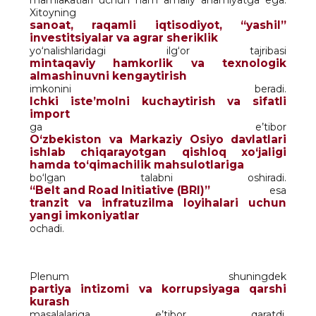
Xitoyning
sanoat, raqamli iqtisodiyot, “yashil”
investitsiyalar va agrar sheriklik
yo‘nalishlaridagi ilg‘or tajribasi
mintaqaviy hamkorlik va texnologik
almashinuvni kengaytirish
imkonini beradi.
Ichki iste’molni kuchaytirish va sifatli
import
ga e’tibor
O‘zbekiston va Markaziy Osiyo davlatlari
ishlab chiqarayotgan qishloq xo‘jaligi
hamda to‘qimachilik mahsulotlariga
bo‘lgan talabni oshiradi.
“Belt and Road Initiative (BRI)”
esa
tranzit va infratuzilma loyihalari uchun
yangi imkoniyatlar
ochadi.
Plenum shuningdek
partiya intizomi va korrupsiyaga qarshi
kurash
masalalariga e’tibor qaratdi.