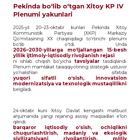
Pekinda bo‘lib o‘tgan Xitoy KP IV
Plenumi yakunlari
2025-yil 20–23-oktabr kunlari Pekinda Xitoy
Kommunistik Partiyasi (XKP) Markaziy
Qo‘mitasining XX chaqiriqdagi to‘rtinchi plenumi
bo‘lib o‘tdi. Unda
2026–2030-yillarga mo‘ljallangan 15-besh
yillik ijtimoiy-iqtisodiy rivojlanish rejasi
tavsiyalar
ni ishlab chiqish bo‘yicha
tasdiqlandi.
Plenum mamlakat taraqqiyotining strategik ustuvor
yo‘nalishlari sifatida
yuqori sifatli o‘sish, innovatsion
modernizatsiya va texnologik mustaqillikni
belgiladi.
24-oktabr kuni Xitoy Davlat kengashi matbuot
anjumanida yangi rejaning asosiy maqsadlari e’lon
qilindi:
barqaror iqtisodiy o‘sish, ochiqlikni
chuqurlashtirish, madaniy va ekologik
sivilizatsiyani rivojlantirish, milliy