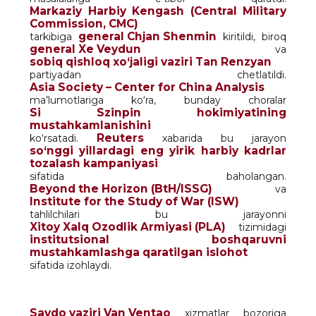
Markaziy Harbiy Kengash (Central Military
Commission, CMC)
general Chjan Shenmin
tarkibiga
kiritildi, biroq
general Xe Veydun
va
sobiq qishloq xo‘jaligi vaziri Tan Renzyan
partiyadan chetlatildi.
Asia Society – Center for China Analysis
ma’lumotlariga ko‘ra, bunday choralar
Si Szinpin hokimiyatining
mustahkamlanishini
Reuters
ko‘rsatadi.
xabarida bu jarayon
so‘nggi yillardagi eng yirik harbiy kadrlar
tozalash kampaniyasi
sifatida baholangan.
Beyond the Horizon (BtH/ISSG)
va
Institute for the Study of War (ISW)
tahlilchilari bu jarayonni
Xitoy Xalq Ozodlik Armiyasi (PLA)
tizimidagi
institutsional boshqaruvni
mustahkamlashga qaratilgan islohot
sifatida izohlaydi.
Savdo vaziri Van Ventaо
xizmatlar bozoriga