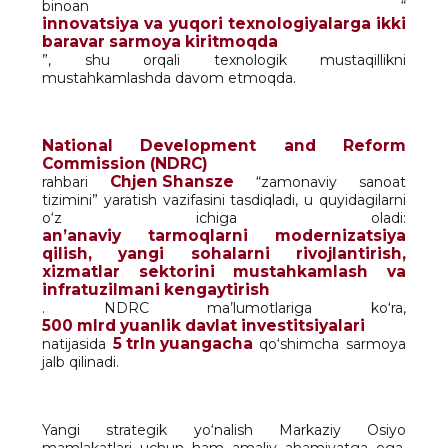
binoan “
innovatsiya va yuqori texnologiyalarga ikki
baravar sarmoya kiritmoqda
”, shu orqali texnologik mustaqillikni
mustahkamlashda davom etmoqda.
National Development and Reform
Commission (NDRC)
Chjen Shansze
rahbari
“zamonaviy sanoat
tizimini” yaratish vazifasini tasdiqladi, u quyidagilarni
o‘z ichiga oladi:
an’anaviy tarmoqlarni modernizatsiya
qilish, yangi sohalarni rivojlantirish,
xizmatlar sektorini mustahkamlash va
infratuzilmani kengaytirish
. NDRC ma’lumotlariga ko‘ra,
500 mlrd yuanlik davlat investitsiyalari
5 trln yuangacha
natijasida
qo‘shimcha sarmoya
jalb qilinadi.
Yangi strategik yo‘nalish Markaziy Osiyo
mamlakatlari uchun ham amaliy ahamiyatga ega.