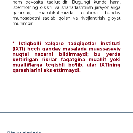
ham bevosita taalluqlidir. Bugungi kunda ham,
iste’molning o‘sishi va shaharlashtirish jarayonlariga
qaramay, mamlakatimizda oilalarda bunday
munosabatni saqlab qolish va rivojlantirish g‘oyat
muhimdir.
* Istiqbolli xalqaro tadqiqotlar instituti
(IXTI) hech qanday masalada muassasaviy
nuqtai nazarni bildirmaydi; bu yerda
keltirilgan fikrlar faqatgina muallif yoki
mualliflarga tegishli bo‘lib, ular IXTIning
qarashlarini aks ettirmaydi.