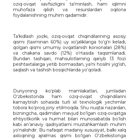
oziq-ovqat xavfsizligini ta’minlash, ham iqlimni
muhofaza qilish va resurslardan oqilona
foydalanishning muhim qadamidir.
Ta’kidlash joizki, oziq-ovqat chiqindilarining asosiy
qismi (taxminan 60%) uy xo‘jaliklariga to‘g‘ri keladi,
qolgan qismi umumiy ovqatlanish korxonalari (28%)
va chakana savdo (12%) o‘rtasida taqsimlanadi.
Bundan tashqari, mahsulotlarning qariyb 13 foizi
peshtaxtalarga yetib bormasdan, ya’ni hosilni yig‘ish,
saqlash va tashish bosqichlarida yo‘qoladi.
Dunyoning ko‘plab mamlakatlari, jumladan
O‘zbekistonda ham oziq-ovqat chiqindilarini
kamaytirish sohasida turli xil texnologik yechimlar
tobora ko‘proq joriy etilmoqda. Shu nuqtai nazardan,
bizningcha, qadimdan mavjud bo‘lgan oziq-ovqatga
ehtiyotkorlik va hurmat bilan munosabatda bo‘lish
kabi an’anaviy qadriyatlarni mustahkamlash muhim
yo‘nalishdir. Bu nafaqat madaniy xususiyat, balki xalq
axloqining ajralmas qismi bo‘lgan O‘zbekistonga