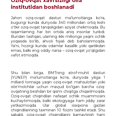
Oziq-ovqat xavfsizligi oila
institutidan boshlanadi
Jahon oziq-ovqat dasturi ma’lumotlariga ko‘ra,
bugungi kunda dunyoda 340 milliondan ortiq kishi
o‘tkir oziq-ovqat tanqisligidan aziyat chekmoqda. Bu
raqamlarning har biri ortida aniq insonlar turibdi.
Bundan tashqari, ularning ikki millionga yaqini ochlik
yoqasida bo‘lib, ahvoli fojiali deb baholanmoqda.
Ya’ni, hozirgi kunda odamlar kasallik yoki qarilikdan
emas, balki eng oddiy narsa – oziq-ovqat yo‘qligidan
vafot etmoqda.
Shu bilan birga, BMTning atrof-muhit dasturi
(YUNEP) ma’lumotlariga ko‘ra, dunyoda yiliga 1
milliard tonnaga yaqin oziq-ovqat mahsulotlari yoki
iste’molchilar uchun mavjud bo‘lgan barcha oziq-
ovqatning beshdan bir qismi chiqitga chiqarilmoqda.
Oziq-ovqat chiqindilari nafaqat ochlik muammosini
kuchaytirmoqda, balki ekologiyaga ham jiddiy zarar
yetkazmoqda. Ular global issiqxona gazlari
chiqindilarining taxminan 10 foizini tashkil etadi. Shu
sababli, oziq-ovqat chiqindilarini kamaytirish ham