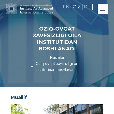
EN
OʼZ
RU
OZIQ-OVQAT
XAVFSIZLIGI OILA
INSTITUTIDAN
BOSHLANADI
Nashrlar
Oziq-ovqat xavfsizligi oila
institutidan boshlanadi
Muallif