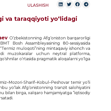
ULASHISH
 va taraqqiyoti yo‘lidagi
aev
O‘zbekistonning Afg‘oniston barqarorligi
, BMT Bosh Assambleyasining 80-sessiyasida
b, “Termiz muloqoti”ning mintaqaviy ishonch va
aydi: muzokaralar uchun neytral platforma,
 qo‘shnilar o‘rtasida pragmatik aloqalarni yo‘lga
Termiz–Mozori-Sharif–Kobul–Peshovar temir yo‘li
ushbu yo‘lak Afg‘onistonning tranzit salohiyatini
 shu bilan birga, xalqaro hamjamiyatga “iqtisodiy
satadi.