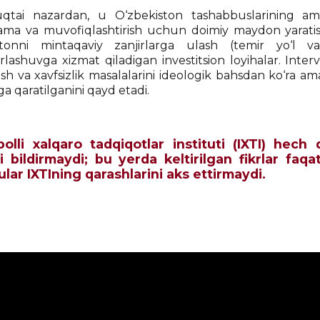
tai nazardan, u O‘zbekiston tashabbuslarining amal
a va muvofiqlashtirish uchun doimiy maydon yaratish (
stonni mintaqaviy zanjirlarga ulash (temir yo‘l va l
rlashuvga xizmat qiladigan investitsion loyihalar. In
ish va xavfsizlik masalalarini ideologik bahsdan ko‘ra a
a qaratilganini qayd etadi.
qbolli xalqaro tadqiqotlar instituti (IXTI) he
i bildirmaydi; bu yerda keltirilgan fikrlar faqa
 ular IXTIning qarashlarini aks ettirmaydi.