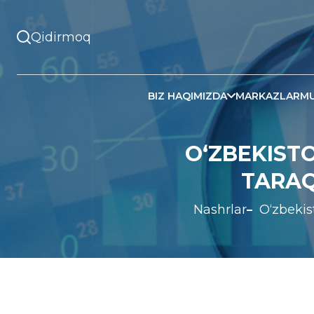
BIZ HAQIMIZDA
MARKAZLAR
MU
O‘ZBEKIST
TARAQ
Nashrlar
O‘zbekis