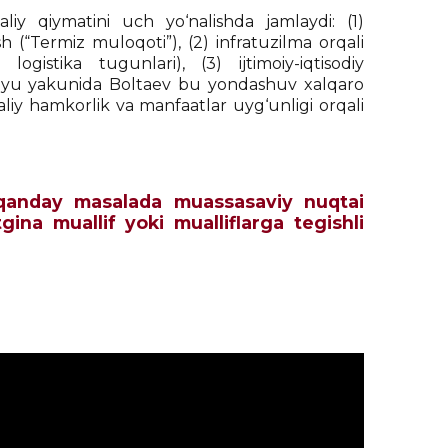
iy qiymatini uch yo‘nalishda jamlaydi: (1)
“Termiz muloqoti”), (2) infratuzilma orqali
ogistika tugunlari), (3) ijtimoiy-iqtisodiy
tervyu yakunida Boltaev bu yondashuv xalqaro
maliy hamkorlik va manfaatlar uyg‘unligi orqali
ch qanday masalada muassasaviy nuqtai
tgina muallif yoki mualliflarga tegishli