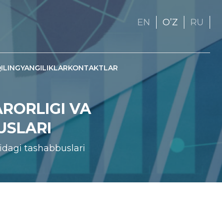
EN
OʼZ
RU
ILING
YANGILIKLAR
KONTAKTLAR
RORLIGI VA
USLARI
lidagi tashabbuslari