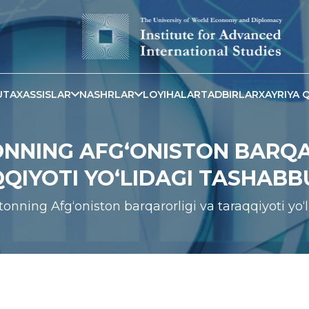
TAXASSISLAR
NASHRLAR
LOYIHALAR
TADBIRLAR
XAYRIYA Q
ONNING AFG‘ONISTON BARQA
QIYOTI YO‘LIDAGI TASHABB
tonning Afg‘oniston barqarorligi va taraqqiyoti yo‘