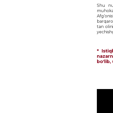
Shu nuq
muhokam
Afg‘oni
barqaro
tan olin
yechishg
* Isti
nazarn
bo‘lib,