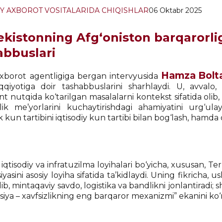
Y AXBOROT VOSITALARIDA CHIQISHLAR
06 Oktabr 2025
kistonning Afg‘oniston barqarorligi
abbuslari
Hamza Bolt
axborot agentligiga bergan intervyusida
qqiyotiga doir tashabbuslarini sharhlaydi. U, avvalo
nt nutqida ko‘tarilgan masalalarni kontekst sifatida oli
ik me’yorlarini kuchaytirishdagi ahamiyatini urg‘ul
ik kun tartibini iqtisodiy kun tartibi bilan bog‘lash, hamda
iqtisodiy va infratuzilma loyihalari bo‘yicha, xususan, 
yasini asosiy loyiha sifatida ta’kidlaydi. Uning fikricha, 
lib, mintaqaviy savdo, logistika va bandlikni jonlantiradi;
siya – xavfsizlikning eng barqaror mexanizmi” ekanini ko‘r