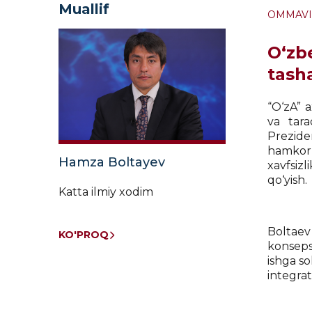
Muallif
OMMAVI
O‘zbe
tash
“O‘zA” 
va tara
Prezide
hamkorl
Hamza Boltayev
xavfsizl
qo‘yish.
Katta ilmiy xodim
Boltaev 
KO'PROQ
konsepsi
ishga so
integrat