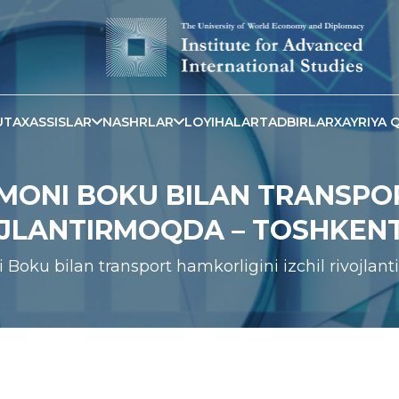
TAXASSISLAR
NASHRLAR
LOYIHALAR
TADBIRLAR
XAYRIYA Q
MONI BOKU BILAN TRANSPO
VOJLANTIRMOQDA – TOSHKEN
 Boku bilan transport hamkorligini izchil rivojla