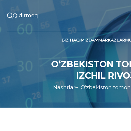
BIZ HAQIMIZDA
MARKAZLAR
MU
O‘ZBEKISTON TO
IZCHIL RI
Nashrlar
O‘zbekiston tomoni