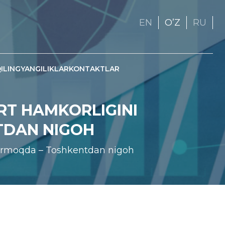
EN
OʼZ
RU
ILING
YANGILIKLAR
KONTAKTLAR
RT HAMKORLIGINI
TDAN NIGOH
ntirmoqda – Toshkentdan nigoh