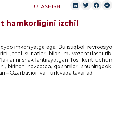
ULASHISH
 hamkorligini izchil
oyob imkoniyatga ega. Bu istiqbol Yevroosiyo
ini jadal sur’atlar bilan muvozanatlashtirib,
yo‘laklarini shakllantirayotgan Toshkent uchun
, birinchi navbatda, qo‘shnilari, shuningdek,
lari – Ozarbayjon va Turkiyaga tayanadi.