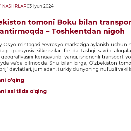
Y NASHRLAR
03 Iyun 2024
ekiston tomoni Boku bilan transport
jlantirmoqda – Toshkentdan nigoh
y Osiyo mintaqasi Yevrosiyo markaziga aylanish uchun n
agi geosiyosiy silkinishlar fonida tashqi savdo aloqalar
 geografiyasini kengaytirib, yangi, ishonchli transport 
oyda va’da qilmoqda. Shu bilan birga, O‘zbekiston tomoni
orij” davlatlari, jumladan, turkiy dunyoning nufuzli vakil
ni o'qing
i asl tilda o'qing