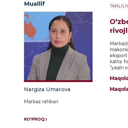
Muallif
TAHLILI
O‘zb
rivo
Markazi
makonid
eksport
katta f
“yaqin x
Maqola
Maqolan
Nargiza Umarova
Markaz rahbari
KO'PROQ