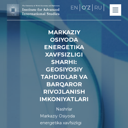
EN
OʼZ
RU
MARKAZIY
OSIYODA
ENERGETIKA
XAVFSIZLIGI
SHARHI:
GEOSIYOSIY
TAHDIDLAR VA
BARQAROR
RIVOJLANISH
IMKONIYATLARI
Nashrlar
Markaziy Osiyoda
energetika xavfsizligi