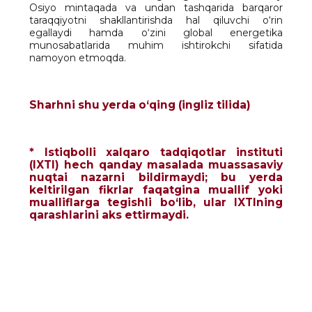
Osiyo mintaqada va undan tashqarida barqaror
taraqqiyotni shakllantirishda hal qiluvchi o‘rin
egallaydi hamda o‘zini global energetika
munosabatlarida muhim ishtirokchi sifatida
namoyon etmoqda.
Sharhni shu yerda o‘qing (ingliz tilida)
* Istiqbolli xalqaro tadqiqotlar instituti
(IXTI) hech qanday masalada muassasaviy
nuqtai nazarni bildirmaydi; bu yerda
keltirilgan fikrlar faqatgina muallif yoki
mualliflarga tegishli bo‘lib, ular IXTIning
qarashlarini aks ettirmaydi.