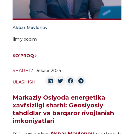
Akbar Mavlonov
Ilmiy xodim
KO'PROQ
SHARH
17 Dekabr 2024
ULASHISH
Markaziy Osiyoda energetika
xavfsizligi sharhi: Geosiyosiy
tahdidlar va barqaror rivojlanish
imkoniyatlari
Akbar Mavlonov
IXTI ilmiy xodimi
o‘z sharhida