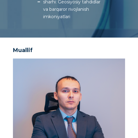
sharhi: Geosiyosiy tahdidlar
va barqaror rivojlanish
imkoniyatlari
Muallif