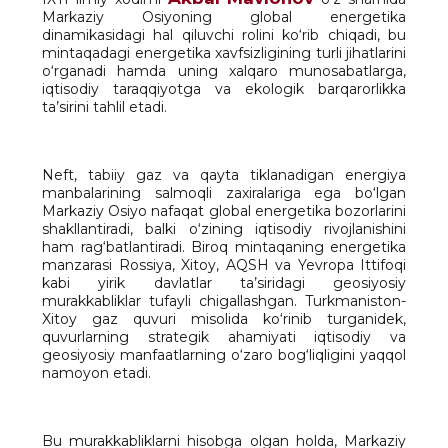
Markaziy Osiyoning global energetika
dinamikasidagi hal qiluvchi rolini ko‘rib chiqadi, bu
mintaqadagi energetika xavfsizligining turli jihatlarini
o‘rganadi hamda uning xalqaro munosabatlarga,
iqtisodiy taraqqiyotga va ekologik barqarorlikka
ta’sirini tahlil etadi.
Neft, tabiiy gaz va qayta tiklanadigan energiya
manbalarining salmoqli zaxiralariga ega bo‘lgan
Markaziy Osiyo nafaqat global energetika bozorlarini
shakllantiradi, balki o‘zining iqtisodiy rivojlanishini
ham rag‘batlantiradi. Biroq mintaqaning energetika
manzarasi Rossiya, Xitoy, AQSH va Yevropa Ittifoqi
kabi yirik davlatlar ta’siridagi geosiyosiy
murakkabliklar tufayli chigallashgan. Turkmaniston-
Xitoy gaz quvuri misolida ko‘rinib turganidek,
quvurlarning strategik ahamiyati iqtisodiy va
geosiyosiy manfaatlarning o‘zaro bog‘liqligini yaqqol
namoyon etadi.
Bu murakkabliklarni hisobga olgan holda, Markaziy