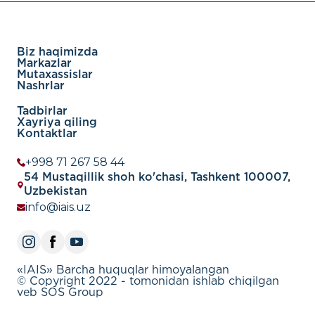
Biz haqimizda
Markazlar
Mutaxassislar
Nashrlar
Tadbirlar
Xayriya qiling
Kontaktlar
+998 71 267 58 44
54 Mustaqillik shoh ko'chasi, Tashkent 100007,
Uzbekistan
info@iais.uz
«IAIS» Barcha huquqlar himoyalangan
© Copyright 2022 - tomonidan ishlab chiqilgan
veb SOS Group