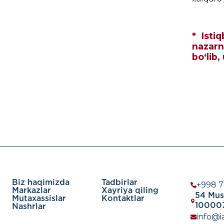
* Isti
nazarn
bo‘lib,
Biz haqimizda
Tadbirlar
+998 7
Markazlar
Xayriya qiling
54 Must
Mutaxassislar
Kontaktlar
100007
Nashrlar
info@ia