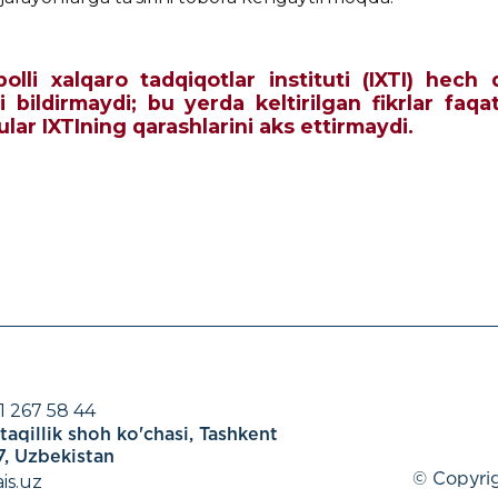
qbolli xalqaro tadqiqotlar instituti (IXTI) he
i bildirmaydi; bu yerda keltirilgan fikrlar faqa
 ular IXTIning qarashlarini aks ettirmaydi.
1 267 58 44
aqillik shoh ko'chasi, Tashkent
, Uzbekistan
is.uz
© Copyrig