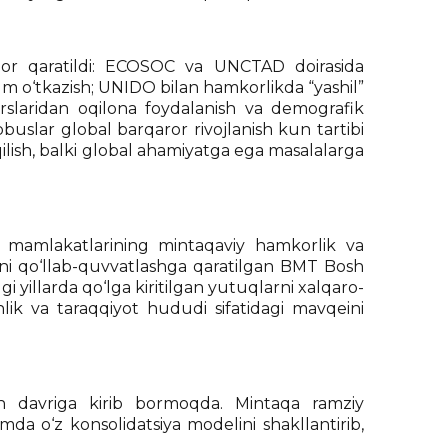
ibor qaratildi: ECOSOC va UNCTAD doirasida
orum o‘tkazish; UNIDO bilan hamkorlikda “yashil”
urslaridan oqilona foydalanish va demografik
buslar global barqaror rivojlanish kun tartibi
ilish, balki global ahamiyatga ega masalalarga
o mamlakatlarining mintaqaviy hamkorlik va
arini qo‘llab-quvvatlashga qaratilgan BMT Bosh
i yillarda qo‘lga kiritilgan yutuqlarni xalqaro-
k va taraqqiyot hududi sifatidagi mavqeini
sh davriga kirib bormoqda. Mintaqa ramziy
da o‘z konsolidatsiya modelini shakllantirib,