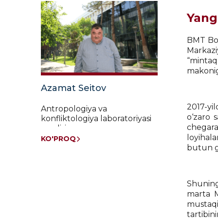
Yang
BMT Bos
Markazi
“mintaq
makonig
Azamat Seitov
2017-yil
Antropologiya va
o‘zaro 
konfliktologiya laboratoriyasi
chegarao
mudiri
loyihal
KO'PROQ
butun g
Shuning
marta M
mustaqi
tartibin