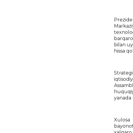
Prezide
Markaziy
texnolo
barqaror
bilan u
hissa qo
Strateg
iqtisodi
Assamble
huquqiy
yanada 
Xulosa 
bayonot
xalqaro 