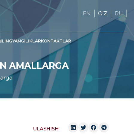
EN
OʼZ
RU
ILING
YANGILIKLAR
KONTAKTLAR
DAN AMALLARGA
larga
ULASHISH