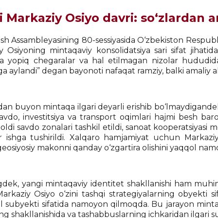
i Markaziy Osiyo davri: so‘zlardan 
h Assambleyasining 80-sessiyasida O‘zbekiston Respubli
y Osiyoning mintaqaviy konsolidatsiya sari sifat jihatid
a yopiq chegaralar va hal etilmagan nizolar hududidan
a aylandi” degan bayonoti nafaqat ramziy, balki amaliy a
dan buyon mintaqa ilgari deyarli erishib bo‘lmaydigandek 
savdo, investitsiya va transport oqimlari hajmi besh bar
ldi savdo zonalari tashkil etildi, sanoat kooperatsiyasi me
ar ishga tushirildi. Xalqaro hamjamiyat uchun Markaziy
eosiyosiy makonni qanday o‘zgartira olishini yaqqol na
dek, yangi mintaqaviy identitet shakllanishi ham muhi
arkaziy Osiyo o‘zini tashqi strategiyalarning obyekti 
l subyekti sifatida namoyon qilmoqda. Bu jarayon minta
ing shakllanishida va tashabbuslarning ichkaridan ilgari 