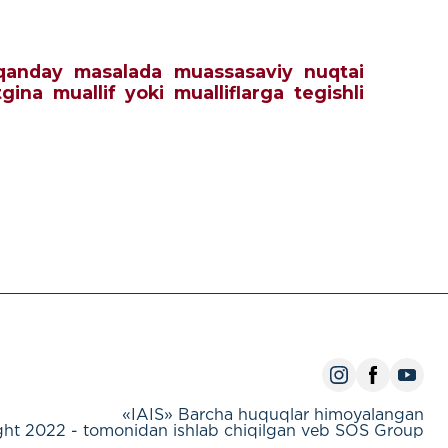
ch qanday masalada muassasaviy nuqtai
tgina muallif yoki mualliflarga tegishli
«IAIS» Barcha huquqlar himoyalangan
ht 2022 - tomonidan ishlab chiqilgan veb SOS Group