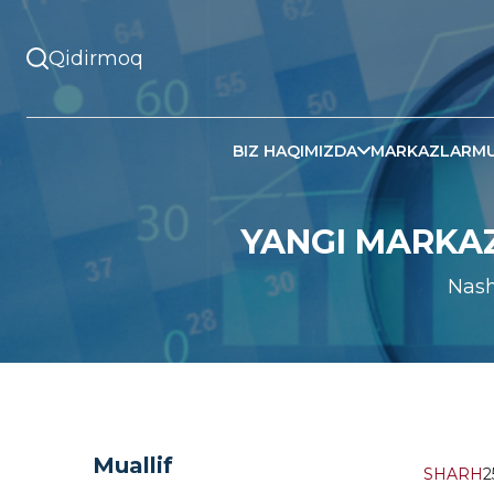
BIZ HAQIMIZDA
MARKAZLAR
MU
YANGI MARKAZ
Nash
Muallif
SHARH
2