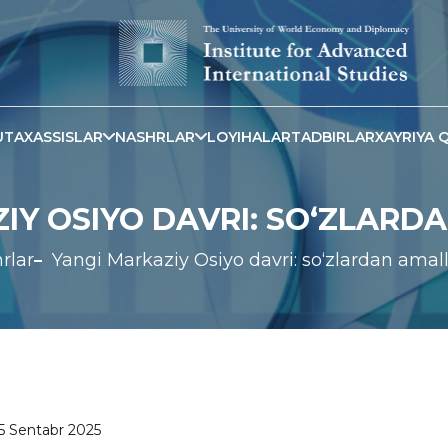
TAXASSISLAR
NASHRLAR
LOYIHALAR
TADBIRLAR
XAYRIYA Q
IY OSIYO DAVRI: SO‘ZLAR
rlar
Yangi Markaziy Osiyo davri: so‘zlardan amal
5 Sentabr 2025