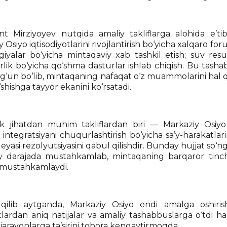
nt Mirziyoyev nutqida amaliy takliflarga alohida e’t
 Osiyo iqtisodiyotlarini rivojlantirish bo‘yicha xalqaro f
giyalar bo‘yicha mintaqaviy xab tashkil etish; suv res
lik bo‘yicha qo‘shma dasturlar ishlab chiqish. Bu tashab
yg‘un bo‘lib, mintaqaning nafaqat o‘z muammolarini hal q
‘shishga tayyor ekanini ko‘rsatadi.
ik jihatdan muhim takliflardan biri — Markaziy Osiy
y integratsiyani chuqurlashtirish bo‘yicha sa’y-harakatl
yasi rezolyutsiyasini qabul qilishdir. Bunday hujjat so‘ngg
 darajada mustahkamlab, mintaqaning barqaror tinchli
mustahkamlaydi.
qilib aytganda, Markaziy Osiyo endi amalga oshiri
lardan aniq natijalar va amaliy tashabbuslarga o‘tdi ham
jarayonlarga ta’sirini tobora kengaytirmoqda.