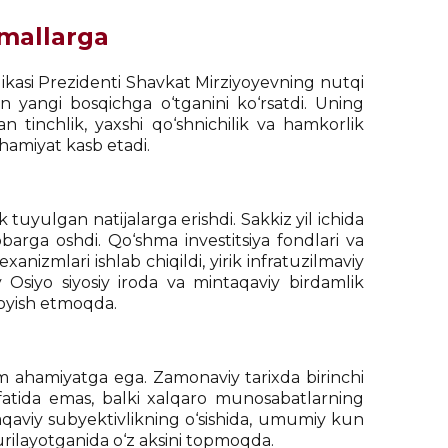
amallarga
kasi Prezidenti Shavkat Mirziyoyevning nutqi
an yangi bosqichga o‘tganini ko‘rsatdi. Uning
 tinchlik, yaxshi qo‘shnichilik va hamkorlik
hamiyat kasb etadi.
tuyulgan natijalarga erishdi. Sakkiz yil ichida
obarga oshdi. Qo‘shma investitsiya fondlari va
xanizmlari ishlab chiqildi, yirik infratuzilmaviy
 Osiyo siyosiy iroda va mintaqaviy birdamlik
moyish etmoqda.
m ahamiyatga ega. Zamonaviy tarixda birinchi
sifatida emas, balki xalqaro munosabatlarning
qaviy subyektivlikning o‘sishida, umumiy kun
surilayotganida o‘z aksini topmoqda.