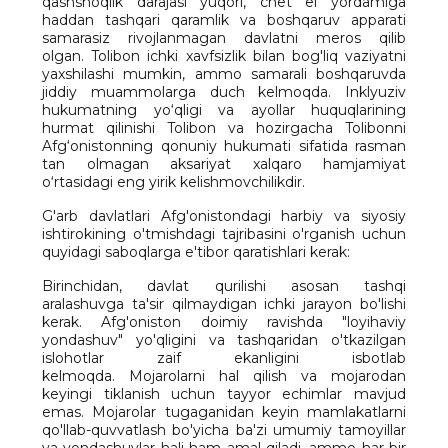
qashshoqlik darajasi yuqori, chet el yordamiga
haddan tashqari qaramlik va boshqaruv apparati
samarasiz rivojlanmagan davlatni meros qilib
olgan. Tolibon ichki xavfsizlik bilan bog'liq vaziyatni
yaxshilashi mumkin, ammo samarali boshqaruvda
jiddiy muammolarga duch kelmoqda. Inklyuziv
hukumatning yo‘qligi va ayollar huquqlarining
hurmat qilinishi Tolibon va hozirgacha Tolibonni
Afg‘onistonning qonuniy hukumati sifatida rasman
tan olmagan aksariyat xalqaro hamjamiyat
o‘rtasidagi eng yirik kelishmovchilikdir.
G'arb davlatlari Afg'onistondagi harbiy va siyosiy
ishtirokining o'tmishdagi tajribasini o'rganish uchun
quyidagi saboqlarga e'tibor qaratishlari kerak:
Birinchidan, davlat qurilishi asosan tashqi
aralashuvga ta'sir qilmaydigan ichki jarayon bo'lishi
kerak. Afg'oniston doimiy ravishda "loyihaviy
yondashuv" yo'qligini va tashqaridan o'tkazilgan
islohotlar zaif ekanligini isbotlab
kelmoqda. Mojarolarni hal qilish va mojarodan
keyingi tiklanish uchun tayyor echimlar mavjud
emas. Mojarolar tugaganidan keyin mamlakatlarni
qo'llab-quvvatlash bo'yicha ba'zi umumiy tamoyillar