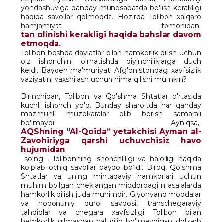
yondashuviga qanday munosabatda bo'lish kerakligi
haqida savollar qolmoqda. Hozirda Tolibon xalqaro
hamjamiyat tomonidan
tan olinishi kerakligi haqida bahslar davom
etmoqda.
Tolibon boshqa davlatlar bilan hamkorlik qilish uchun
o'z ishonchini o'rnatishda qiyinchiliklarga duch
keldi. Bayden ma'muriyati Afg'onistondagi xavfsizlik
vaziyatini yaxshilash uchun nima qilishi mumkin?
Birinchidan, Tolibon va Qo'shma Shtatlar o'rtasida
kuchli ishonch yo'q. Bunday sharoitda har qanday
mazmunli muzokaralar olib borish samarali
bo'lmaydi. Ayniqsa,
AQShning “Al-Qoida” yetakchisi Ayman al-
Zavohiriyga qarshi uchuvchisiz havo
hujumidan
so‘ng , Tolibonning ishonchliligi va halolligi haqida
ko‘plab ochiq savollar paydo bo‘ldi. Biroq, Qo'shma
Shtatlar va uning mintaqaviy hamkorlari uchun
muhim bo'lgan cheklangan miqdordagi masalalarda
hamkorlik qilish juda muhimdir. Giyohvand moddalar
va noqonuniy qurol savdosi, transchegaraviy
tahdidlar va chegara xavfsizligi Tolibon bilan
hamkorlik qilmasdan hal qilib bo'lmaydigan dolzarb