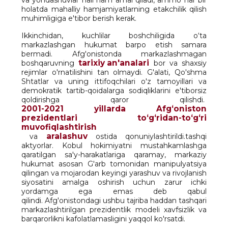
va yondashuvlar hali ham amal qiladi, ammo har bir
holatda mahalliy hamjamiyatlarning etakchilik qilish
muhimligiga e'tibor berish kerak.
Ikkinchidan, kuchlilar boshchiligida o‘ta
markazlashgan hukumat barpo etish samara
bermadi. Afg'onistonda markazlashmagan
tarixiy an'analari
boshqaruvning
bor va shaxsiy
rejimlar o'rnatilishini tan olmaydi. G'alati, Qo'shma
Shtatlar va uning ittifoqchilari o'z tamoyillari va
demokratik tartib-qoidalarga sodiqliklarini e'tiborsiz
qoldirishga qaror qilishdi.
2001-2021 yillarda Afgʻoniston
prezidentlari toʻgʻridan-toʻgʻri
muvofiqlashtirish
aralashuv
va
ostida qonuniylashtirildi.tashqi
aktyorlar. Kobul hokimiyatni mustahkamlashga
qaratilgan sa'y-harakatlariga qaramay, markaziy
hukumat asosan G'arb tomonidan manipulyatsiya
qilingan va mojarodan keyingi yarashuv va rivojlanish
siyosatini amalga oshirish uchun zarur ichki
yordamga ega emas deb qabul
qilindi. Afg'onistondagi ushbu tajriba haddan tashqari
markazlashtirilgan prezidentlik modeli xavfsizlik va
barqarorlikni kafolatlamasligini yaqqol ko'rsatdi.