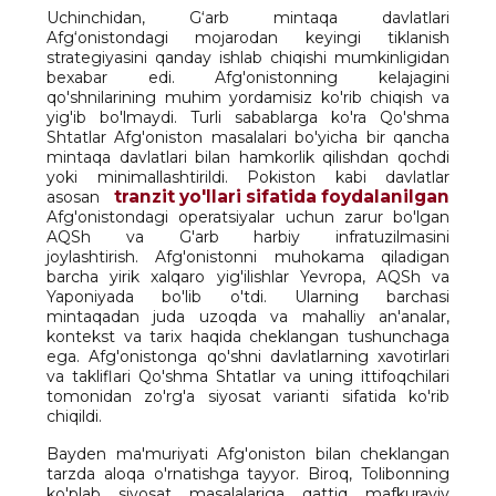
Uchinchidan, G‘arb mintaqa davlatlari
Afg‘onistondagi mojarodan keyingi tiklanish
strategiyasini qanday ishlab chiqishi mumkinligidan
bexabar edi. Afg'onistonning kelajagini
qo'shnilarining muhim yordamisiz ko'rib chiqish va
yig'ib bo'lmaydi. Turli sabablarga ko'ra Qo'shma
Shtatlar Afg'oniston masalalari bo'yicha bir qancha
mintaqa davlatlari bilan hamkorlik qilishdan qochdi
yoki minimallashtirildi. Pokiston kabi davlatlar
tranzit yo'llari sifatida foydalanilgan
asosan
Afg'onistondagi operatsiyalar uchun zarur bo'lgan
AQSh va G'arb harbiy infratuzilmasini
joylashtirish. Afg'onistonni muhokama qiladigan
barcha yirik xalqaro yig'ilishlar Yevropa, AQSh va
Yaponiyada bo'lib o'tdi. Ularning barchasi
mintaqadan juda uzoqda va mahalliy an'analar,
kontekst va tarix haqida cheklangan tushunchaga
ega. Afg'onistonga qo'shni davlatlarning xavotirlari
va takliflari Qo'shma Shtatlar va uning ittifoqchilari
tomonidan zo'rg'a siyosat varianti sifatida ko'rib
chiqildi.
Bayden ma'muriyati Afg'oniston bilan cheklangan
tarzda aloqa o'rnatishga tayyor. Biroq, Tolibonning
ko'plab siyosat masalalariga qattiq mafkuraviy