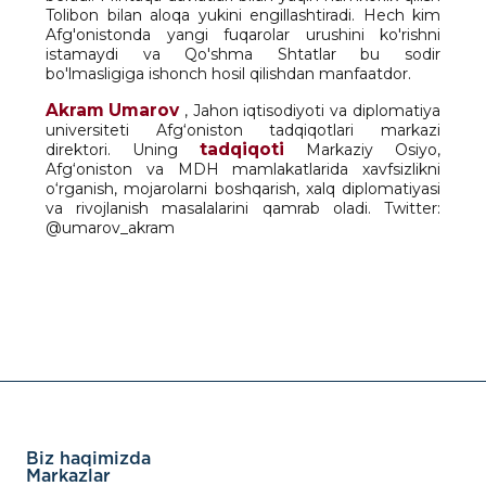
Tolibon bilan aloqa yukini engillashtiradi. Hech kim
Afg'onistonda yangi fuqarolar urushini ko'rishni
istamaydi va Qo'shma Shtatlar bu sodir
bo'lmasligiga ishonch hosil qilishdan manfaatdor.
Akram Umarov
, Jahon iqtisodiyoti va diplomatiya
universiteti Afg‘oniston tadqiqotlari markazi
tadqiqoti
direktori. Uning
Markaziy Osiyo,
Afg‘oniston va MDH mamlakatlarida xavfsizlikni
o‘rganish, mojarolarni boshqarish, xalq diplomatiyasi
va rivojlanish masalalarini qamrab oladi. Twitter:
@umarov_akram
Biz haqimizda
Markazlar