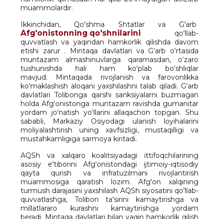
muammolardir.
Ikkinchidan, Qo'shma Shtatlar va G'arb
Afg'onistonning qo'shnilarini
qo'llab-
quvvatlash va yaqindan hamkorlik qilishda davom
etishi zarur . Mintaqa davlatlari va G‘arb o‘rtasida
muntazam almashinuvlarga qaramasdan, o‘zaro
tushunishda hali ham ko‘plab bo‘shliqlar
mavjud. Mintaqada rivojlanish va farovonlikka
ko'maklashish aloqani yaxshilashni talab qiladi. G‘arb
davlatlari Tolibonga qarshi sanksiyalarni buzmagan
holda Afg‘onistonga muntazam ravishda gumanitar
yordam jo‘natish yo‘llarini allaqachon topgan. Shu
sababli, Markaziy Osiyodagi ulanish loyihalarini
moliyalashtirish uning xavfsizligi, mustaqilligi va
mustahkamligiga sarmoya kiritadi.
AQSh va xalqaro koalitsiyadagi ittifoqchilarining
asosiy e'tiborini Afg'onistondagi ijtimoiy-iqtisodiy
qayta qurish va infratuzilmani rivojlantirish
muammosiga qaratish lozim. Afg'on xalqining
turmush darajasini yaxshilash AQSh siyosatini qo'llab-
quvvatlashga, Tolibon ta'sirini kamaytirishga va
millatlararo kurashni kamaytirishga yordam
beradi. Mintaqa davlatlari bilan yaqin hamkorlik qilish