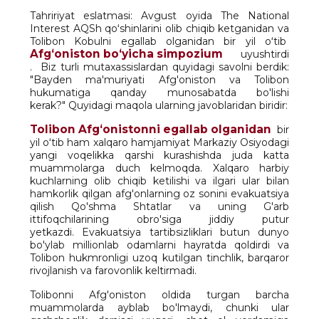
Tahririyat eslatmasi: Avgust oyida The National
Interest AQSh qoʻshinlarini olib chiqib ketganidan va
Tolibon Kobulni egallab olganidan bir yil oʻtib
Afgʻoniston boʻyicha simpozium
uyushtirdi
. Biz turli mutaxassislardan quyidagi savolni berdik:
"Bayden ma'muriyati Afg'oniston va Tolibon
hukumatiga qanday munosabatda bo'lishi
kerak?" Quyidagi maqola ularning javoblaridan biridir:
Tolibon Afgʻonistonni egallab olganidan
bir
yil oʻtib ham xalqaro hamjamiyat Markaziy Osiyodagi
yangi voqelikka qarshi kurashishda juda katta
muammolarga duch kelmoqda. Xalqaro harbiy
kuchlarning olib chiqib ketilishi va ilgari ular bilan
hamkorlik qilgan afg'onlarning oz sonini evakuatsiya
qilish Qo'shma Shtatlar va uning G'arb
ittifoqchilarining obro'siga jiddiy putur
yetkazdi. Evakuatsiya tartibsizliklari butun dunyo
bo'ylab millionlab odamlarni hayratda qoldirdi va
Tolibon hukmronligi uzoq kutilgan tinchlik, barqaror
rivojlanish va farovonlik keltirmadi.
Tolibonni Afg'oniston oldida turgan barcha
muammolarda ayblab bo'lmaydi, chunki ular