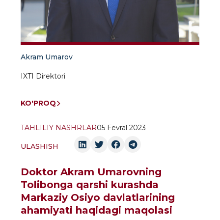
Akram Umarov
IXTI Direktori
KO'PROQ
TAHLILIY NASHRLAR
05 Fevral 2023
ULASHISH
Doktor Akram Umarovning
Tolibonga qarshi kurashda
Markaziy Osiyo davlatlarining
ahamiyati haqidagi maqolasi