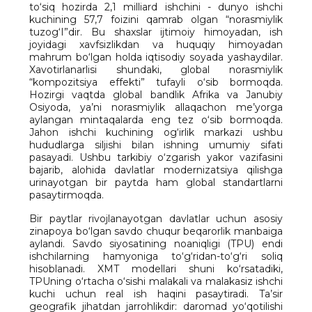
to‘siq hozirda 2,1 milliard ishchini - dunyo ishchi
kuchining 57,7 foizini qamrab olgan “norasmiylik
tuzog‘I”dir. Bu shaxslar ijtimoiy himoyadan, ish
joyidagi xavfsizlikdan va huquqiy himoyadan
mahrum bo‘lgan holda iqtisodiy soyada yashaydilar.
Xavotirlanarlisi shundaki, global norasmiylik
“kompozitsiya effekti” tufayli o‘sib bormoqda.
Hozirgi vaqtda global bandlik Afrika va Janubiy
Osiyoda, ya’ni norasmiylik allaqachon me’yorga
aylangan mintaqalarda eng tez o‘sib bormoqda.
Jahon ishchi kuchining og‘irlik markazi ushbu
hududlarga siljishi bilan ishning umumiy sifati
pasayadi. Ushbu tarkibiy o‘zgarish yakor vazifasini
bajarib, alohida davlatlar modernizatsiya qilishga
urinayotgan bir paytda ham global standartlarni
pasaytirmoqda.
Bir paytlar rivojlanayotgan davlatlar uchun asosiy
zinapoya bo‘lgan savdo chuqur beqarorlik manbaiga
aylandi. Savdo siyosatining noaniqligi (TPU) endi
ishchilarning hamyoniga to‘g‘ridan-to‘g‘ri soliq
hisoblanadi. XMT modellari shuni ko‘rsatadiki,
TPUning o‘rtacha o‘sishi malakali va malakasiz ishchi
kuchi uchun real ish haqini pasaytiradi. Ta’sir
geografik jihatdan jarrohlikdir: daromad yo‘qotilishi