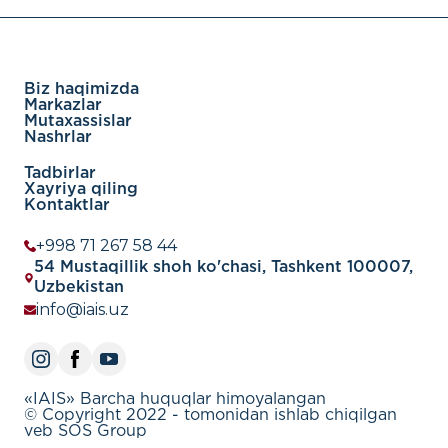
Biz haqimizda
Markazlar
Mutaxassislar
Nashrlar
Tadbirlar
Xayriya qiling
Kontaktlar
+998 71 267 58 44
54 Mustaqillik shoh ko'chasi, Tashkent 100007,
Uzbekistan
info@iais.uz
«IAIS» Barcha huquqlar himoyalangan
© Copyright 2022 - tomonidan ishlab chiqilgan
veb SOS Group