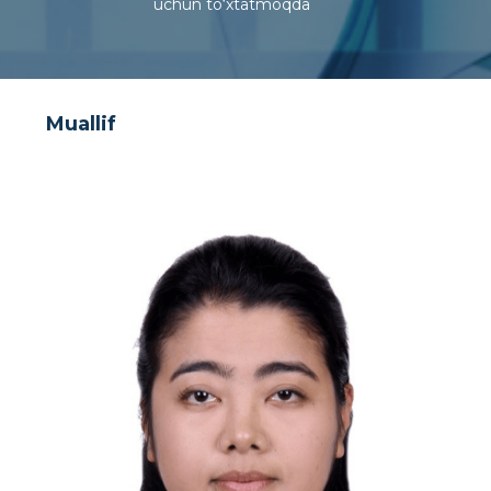
uchun to‘xtatmoqda
Muallif