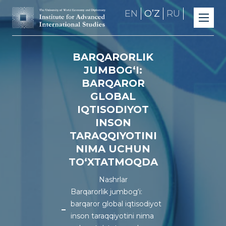
EN
OʼZ
RU
BARQARORLIK
JUMBOG‘I:
BARQAROR
GLOBAL
IQTISODIYOT
INSON
TARAQQIYOTINI
NIMA UCHUN
TO‘XTATMOQDA
Nashrlar
Barqarorlik jumbog‘i:
barqaror global iqtisodiyot
inson taraqqiyotini nima