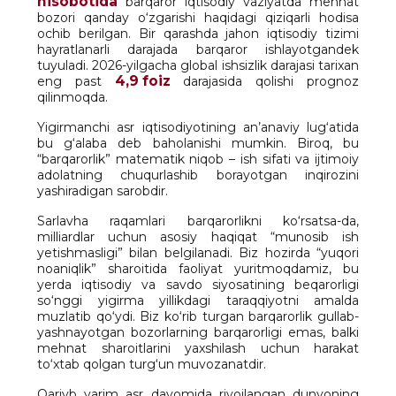
hisobotida
barqaror iqtisodiy vaziyatda mehnat
bozori qanday o‘zgarishi haqidagi qiziqarli hodisa
ochib berilgan. Bir qarashda jahon iqtisodiy tizimi
hayratlanarli darajada barqaror ishlayotgandek
tuyuladi. 2026-yilgacha global ishsizlik darajasi tarixan
4,9 foiz
eng past
darajasida qolishi prognoz
qilinmoqda.
Yigirmanchi asr iqtisodiyotining an’anaviy lug‘atida
bu g‘alaba deb baholanishi mumkin. Biroq, bu
“barqarorlik” matematik niqob – ish sifati va ijtimoiy
adolatning chuqurlashib borayotgan inqirozini
yashiradigan sarobdir.
Sarlavha raqamlari barqarorlikni ko‘rsatsa-da,
milliardlar uchun asosiy haqiqat “munosib ish
yetishmasligi” bilan belgilanadi. Biz hozirda “yuqori
noaniqlik” sharoitida faoliyat yuritmoqdamiz, bu
yerda iqtisodiy va savdo siyosatining beqarorligi
so‘nggi yigirma yillikdagi taraqqiyotni amalda
muzlatib qo‘ydi. Biz ko‘rib turgan barqarorlik gullab-
yashnayotgan bozorlarning barqarorligi emas, balki
mehnat sharoitlarini yaxshilash uchun harakat
to‘xtab qolgan turg‘un muvozanatdir.
Qariyb yarim asr davomida rivojlangan dunyoning