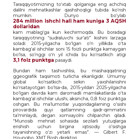
Taraqqiyotimizning to‘xtab qolganiga eng achchiq
dalilni mehnatkashlar qashshoqligi tubida ko‘rish
mumkin. Dunyo bo‘ylab
284 million ishchi hali ham kuniga 3 AQSH
dollaridan
kam mablag‘ga kun kechirmoqda. Bu boradagi
taraqqiyotning “sudraluvchi sur’ati” kishini larzaga
soladi: 2015-yilgacha bo‘lgan o‘n yillikda o‘ta
kambag‘al ishchilar soni 15 foizli punktga kamaygan
bo‘lsa, so‘nggi o‘n yil ichida bu ko‘rsatkich atigi
3,1 foiz punktga
pasaydi.
Bundan ham tashvishlisi, bu mashaqqatning
ggeografik taqsimoti turlicha ekanligidir. Umumiy
global ko‘rsatkich sekin yaxshilanishni
ko‘rsatayotgan bo‘lsa-da, 2015-yildan 2025-yilgacha
bo‘lgan davrda kam daromadli mamlakatlarda o‘ta
kambag‘al ishchilar ulushi, aksincha, 0,8 foiz punktga
oshgan. Bu ma’lumotlar yuqoridagilarning o‘sishi
pirovardida quyi qatlamning qadr-qimmatini
ta’minlaydi, degan xomxayolni chilparchin qiladi.
“Munosib mehnat sohasida sezilarli yutuqlarga
erishish uchun birgina iqtisodiy o‘sishga
tayanishning o‘zi yetarli emas”. — Gilbert F.
Houngbo, XMT Bosh direktori.