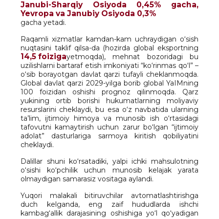
Janubi-Sharqiy Osiyoda 0,45% gacha,
Yevropa va Janubiy Osiyoda 0,3%
gacha yetadi.
Raqamli xizmatlar kamdan-kam uchraydigan o‘sish
nuqtasini taklif qilsa-da (hozirda global eksportning
14,5 foiziga
yetmoqda), mehnat bozoridagi bu
uzilishlarni bartaraf etish imkoniyati “ko‘rinmas qo‘l” –
o‘sib borayotgan davlat qarzi tufayli cheklanmoqda.
Global davlat qarzi 2029-yilga borib global YaIMning
100 foizidan oshishi prognoz qilinmoqda. Qarz
yukining ortib borishi hukumatlarning moliyaviy
resurslarini cheklaydi, bu esa o‘z navbatida ularning
ta’lim, ijtimoiy himoya va munosib ish o‘rtasidagi
tafovutni kamaytirish uchun zarur bo‘lgan “ijtimoiy
adolat” dasturlariga sarmoya kiritish qobiliyatini
cheklaydi.
Dalillar shuni ko‘rsatadiki, yalpi ichki mahsulotning
o‘sishi ko‘pchilik uchun munosib kelajak yarata
olmaydigan samarasiz vositaga aylandi.
Yuqori malakali bitiruvchilar avtomatlashtirishga
duch kelganda, eng zaif hududlarda ishchi
kambag‘allik darajasining oshishiga yo‘l qo‘yadigan