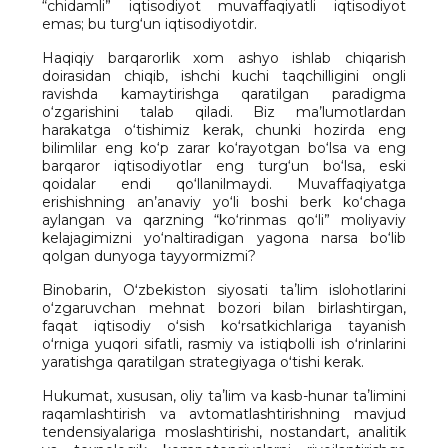
“chidamli” iqtisodiyot muvaffaqiyatli iqtisodiyot
emas; bu turg‘un iqtisodiyotdir.
Haqiqiy barqarorlik xom ashyo ishlab chiqarish
doirasidan chiqib, ishchi kuchi taqchilligini ongli
ravishda kamaytirishga qaratilgan paradigma
o‘zgarishini talab qiladi. Biz ma’lumotlardan
harakatga o‘tishimiz kerak, chunki hozirda eng
bilimlilar eng ko‘p zarar ko‘rayotgan bo‘lsa va eng
barqaror iqtisodiyotlar eng turg‘un bo‘lsa, eski
qoidalar endi qo‘llanilmaydi. Muvaffaqiyatga
erishishning an’anaviy yo‘li boshi berk ko‘chaga
aylangan va qarzning “ko‘rinmas qo‘li” moliyaviy
kelajagimizni yo‘naltiradigan yagona narsa bo‘lib
qolgan dunyoga tayyormizmi?
Binobarin, Oʻzbekiston siyosati taʼlim islohotlarini
oʻzgaruvchan mehnat bozori bilan birlashtirgan,
faqat iqtisodiy oʻsish koʻrsatkichlariga tayanish
oʻrniga yuqori sifatli, rasmiy va istiqbolli ish oʻrinlarini
yaratishga qaratilgan strategiyaga oʻtishi kerak.
Hukumat, xususan, oliy taʼlim va kasb-hunar taʼlimini
raqamlashtirish va avtomatlashtirishning mavjud
tendensiyalariga moslashtirishi, nostandart, analitik