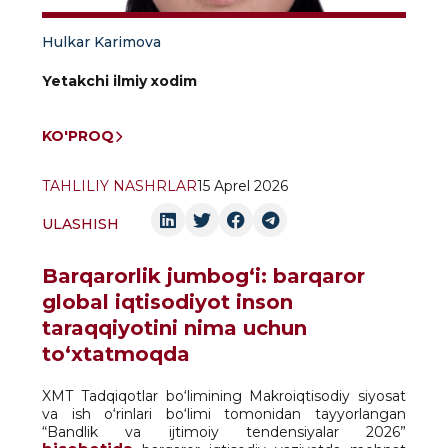
Hulkar Karimova
Yetakchi ilmiy xodim
KO'PROQ
TAHLILIY NASHRLAR
15 Aprel 2026
ULASHISH
Barqarorlik jumbog‘i: barqaror
global iqtisodiyot inson
taraqqiyotini nima uchun
to‘xtatmoqda
XMT Tadqiqotlar bo‘limining Makroiqtisodiy siyosat
va ish o‘rinlari bo‘limi tomonidan tayyorlangan
“Bandlik va ijtimoiy tendensiyalar 2026”