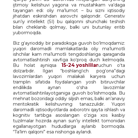
ijtimoiy kelishuvi yagona va mustahkam va’daga
tayangan edi: oliy ma’lumot – bu sizni iqtisodiy
jihatdan eskirishdan asrovchi qalqondir. Generativ
sun’iy intellekt (SI) bu qalqonni shunchaki teshish
bilan cheklanib qolmay, balki uni butunlay eritib
yubormoqda.
Biz g‘ayrioddiy bir paradoksga guvoh bo‘lmoqdamiz:
yuqori daromadli mamlakatlarda oliy ma’lumotli
ishchilar kam ma’lumotli tengdoshlariga qaraganda
avtomatlashtirish xavfiga ko‘proq duch kelmoqda.
15-24 yoshlilar
Bu holat ayniqsa
uchun o‘ta
dolzarbdir. Ilgari “boshlang‘ich pog‘ona”dagi
lavozimlardan yuqori malakali karyera uchun
tramplin sifatida foydalangan yosh bitiruvchilar
endilikda aynan o‘sha lavozimlar
avtomatlashtirilayotganiga guvoh bo‘lishmoqda. Bu
mehnat bozoridagi oddiy siljish emas, balki an’anaviy
meritokratik kelishuvning tanazzulidir. Yuqori
daromadli iqtisodiyotlarda axborotni qayta ishlash va
kognitiv tartibga asoslangan o‘ziga xos kasbiy
tuzilmalar hozirda aynan sun’iy intellekt tomonidan
egallanayotgan hududlarga aylanib bormoqda.
“Ta’lim qalqoni” esa nishonga aylandi.