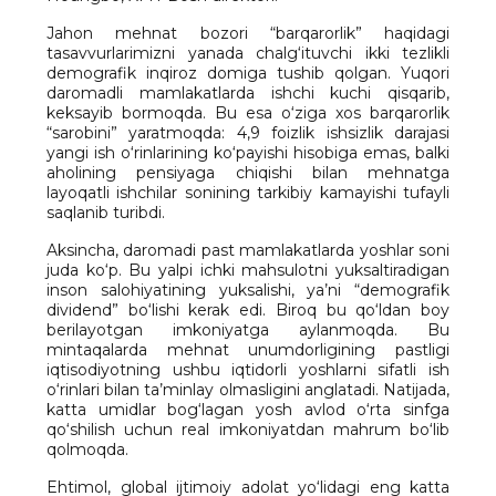
Jahon mehnat bozori “barqarorlik” haqidagi
tasavvurlarimizni yanada chalg‘ituvchi ikki tezlikli
demografik inqiroz domiga tushib qolgan. Yuqori
daromadli mamlakatlarda ishchi kuchi qisqarib,
keksayib bormoqda. Bu esa o‘ziga xos barqarorlik
“sarobini” yaratmoqda: 4,9 foizlik ishsizlik darajasi
yangi ish o‘rinlarining ko‘payishi hisobiga emas, balki
aholining pensiyaga chiqishi bilan mehnatga
layoqatli ishchilar sonining tarkibiy kamayishi tufayli
saqlanib turibdi.
Aksincha, daromadi past mamlakatlarda yoshlar soni
juda ko‘p. Bu yalpi ichki mahsulotni yuksaltiradigan
inson salohiyatining yuksalishi, ya’ni “demografik
dividend” bo‘lishi kerak edi. Biroq bu qo‘ldan boy
berilayotgan imkoniyatga aylanmoqda. Bu
mintaqalarda mehnat unumdorligining pastligi
iqtisodiyotning ushbu iqtidorli yoshlarni sifatli ish
o‘rinlari bilan ta’minlay olmasligini anglatadi. Natijada,
katta umidlar bog‘lagan yosh avlod o‘rta sinfga
qo‘shilish uchun real imkoniyatdan mahrum bo‘lib
qolmoqda.
Ehtimol, global ijtimoiy adolat yo‘lidagi eng katta