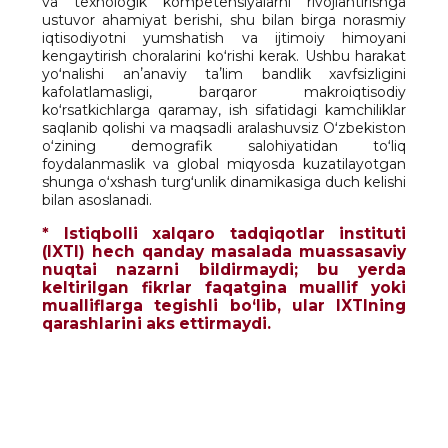
va texnologik kompetensiyalarni rivojlantirishga
ustuvor ahamiyat berishi, shu bilan birga norasmiy
iqtisodiyotni yumshatish va ijtimoiy himoyani
kengaytirish choralarini koʻrishi kerak. Ushbu harakat
yoʻnalishi anʼanaviy taʼlim bandlik xavfsizligini
kafolatlamasligi, barqaror makroiqtisodiy
koʻrsatkichlarga qaramay, ish sifatidagi kamchiliklar
saqlanib qolishi va maqsadli aralashuvsiz Oʻzbekiston
oʻzining demografik salohiyatidan toʻliq
foydalanmaslik va global miqyosda kuzatilayotgan
shunga oʻxshash turgʻunlik dinamikasiga duch kelishi
bilan asoslanadi.
* Istiqbolli xalqaro tadqiqotlar instituti
(IXTI) hech qanday masalada muassasaviy
nuqtai nazarni bildirmaydi; bu yerda
keltirilgan fikrlar faqatgina muallif yoki
mualliflarga tegishli bo‘lib, ular IXTIning
qarashlarini aks ettirmaydi.