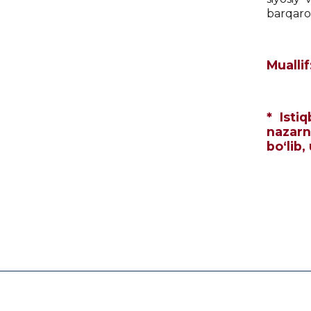
barqaro
Mualli
* Isti
nazarn
bo‘lib,