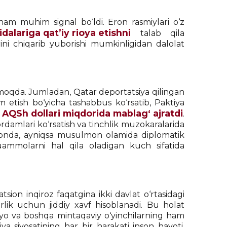
am muhim signal bo‘ldi. Eron rasmiylari o‘z
alariga qat’iy rioya etishni
talab qila
ni chiqarib yuborishi mumkinligidan dalolat
moqda. Jumladan, Qatar deportatsiya qilingan
 etish bo‘yicha tashabbus ko‘rsatib, Paktiya
AQSh dollari miqdorida mablag‘ ajratdi
.
ordamlari ko‘rsatish va tinchlik muzokaralarida
aydonda, ayniqsa musulmon olamida diplomatik
ammolarni hal qila oladigan kuch sifatida
sion inqiroz faqatgina ikki davlat o‘rtasidagi
ik uchun jiddiy xavf hisoblanadi. Bu holat
siyo va boshqa mintaqaviy o‘yinchilarning ham
siya siyosatining har bir harakati inson hayoti,