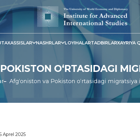
TAXASSISLAR
NASHRLAR
LOYIHALAR
TADBIRLAR
XAYRIYA Q
POKISTON O‘RTASIDAGI MIG
ar
Afg‘oniston va Pokiston o‘rtasidagi migratsiya 
5 Aprel 2025