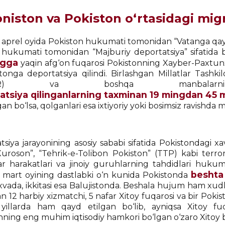
niston va Pokiston o‘rtasidagi migr
 aprel oyida Pokiston hukumati tomonidan “Vatanga qaytar
 hukumati tomonidan “Majburiy deportatsiya” sifatida b
ngga
yaqin afg‘on fuqarosi Pokistonning Xayber-Paxtunx
stonga deportatsiya qilindi. Birlashgan Millatlar Tashki
HCR) va boshqa manbalarning
atsiya qilinganlarning taxminan 19 mingdan 45
an bo‘lsa, qolganlari esa ixtiyoriy yoki bosimsiz ravishd
tsiya jarayonining asosiy sababi sifatida Pokistondagi x
uroson”, “Tehrik-e-Tolibon Pokiston” (TTP) kabi terroris
ar harakatlari va jinoiy guruhlarning tahdidlari hukumat
beshta 
l mart oyining dastlabki o‘n kunida Pokistonda
vada, ikkitasi esa Balujistonda. Beshala hujum ham xudku
n 12 harbiy xizmatchi, 5 nafar Xitoy fuqarosi va bir Pok
 yillarda ham qayd etilgan bo‘lib, ayniqsa Xitoy f
ning eng muhim iqtisodiy hamkori bo‘lgan o‘zaro Xitoy bil