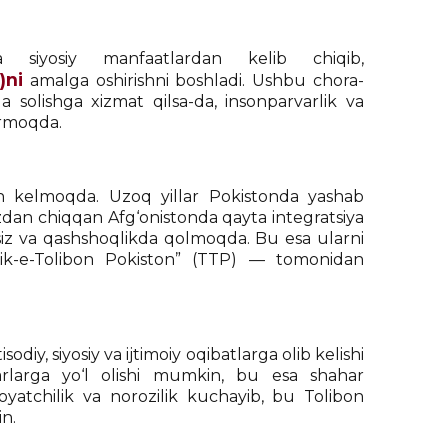
 siyosiy manfaatlardan kelib chiqib,
)ni
amalga oshirishni boshladi. Ushbu chora-
ga solishga xizmat qilsa-da, insonparvarlik va
qarmoqda.
h kelmoqda. Uzoq yillar Pokistonda yashab
 izdan chiqqan Afg‘onistonda qayta integratsiya
ishsiz va qashshoqlikda qolmoqda. Bu esa ularni
ik-e-Tolibon Pokiston” (TTP) — tomonidan
, siyosiy va ijtimoiy oqibatlarga olib kelishi
rlarga yo‘l olishi mumkin, bu esa shahar
inoyatchilik va norozilik kuchayib, bu Tolibon
n.