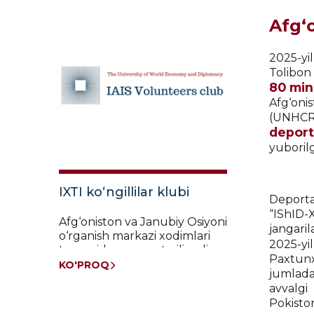
Afg‘o
2025-yil
Tolibon
80 mi
Afg‘oni
(UN
deport
yuborilg
IXTI ko‘ngillilar klubi
Deporta
“IShID-X
Afg‘oniston va Janubiy Osiyoni
jangaril
o‘rganish markazi xodimlari
2025-yi
tomonidan nazorat qilinadi
Paxtunx
KO'PROQ
jumlada
avvalgi
Pokiston