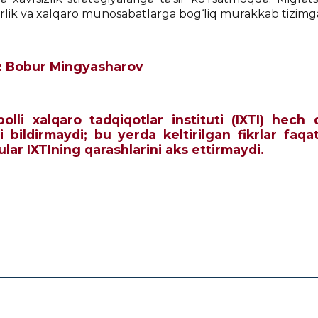
rlik va xalqaro munosabatlarga bog‘liq murakkab tizimga 
f: Bobur Mingyasharov
qbolli xalqaro tadqiqotlar instituti (IXTI) he
i bildirmaydi; bu yerda keltirilgan fikrlar faqa
 ular IXTIning qarashlarini aks ettirmaydi.