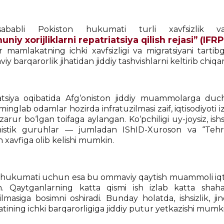
babli Pokiston hukumati turli xavfsizlik va
niy xorijliklarni repatriatsiya qilish rejasi” (IFRP
ar mamlakatning ichki xavfsizligi va migratsiyani tartib
iy barqarorlik jihatidan jiddiy tashvishlarni keltirib chi
tsiya oqibatida Afg‘oniston jiddiy muammolarga duc
inglab odamlar hozirda infratuzilmasi zaif, iqtisodiyoti
i zarur bo‘lgan toifaga aylangan. Ko‘pchiligi uy-joysiz, 
mistik guruhlar — jumladan IShID-Xuroson va “Tehr
h xavfiga olib kelishi mumkin.
hukumati uchun esa bu ommaviy qaytish muammoli iqtisodiy
 Qaytganlarning katta qismi ish izlab katta shaha
zilmasiga bosimni oshiradi. Bunday holatda, ishsizlik, j
ining ichki barqarorligiga jiddiy putur yetkazishi mumki