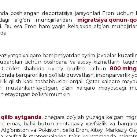
nda boshlangan deportatsiya jarayonlari Eron uchun h
migratsiya qonun-qoid
dagi afg‘on muhojirlaridan
i. Bu esa Eron ham yaqin kelajakda afg‘on muhojirlari
da.
aziyatga xalqaro hamjamiyatdan ayrim javoblar kuzatil
fuqarolari uchun boshpana va asosiy xizmatlarni taqdim
800 ming 
i, Gardez shahrida uy-joy qurilishi uchun
tonda barqarorlikni qo‘llab quvvatlash, insonparvarlik y
hilik qilish kabi tashabbuslar orqali Qatar xalqaro m
i mustahkamlayotgan, o‘zini xalqaro miqyosdagi mu
 etayotgan bo‘lishi mumkin.
 qilib aytganda
, chegara bo‘ylab yuzaga kelgan migrat
emas, balki butun mintaqaviy xavfsizlik va barqarorl
 Afg‘oniston va Pokiston, balki Eron, Xitoy, Markaziy O
va xavfsizlik strategiyalariga ta’sir ko‘rsatmoqda. Migrat