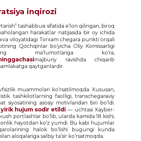
atsiya inqirozi
ish” tashabbusi sifatida e’lon qilingan, biroq
aholangan harakatlar natijasida bir oy ichida
va viloyatidagi Torxam chegara punkti orqali
lotining Qochqinlar bo‘yicha Oliy Komissarligi
 ma’lumotlariga ko‘ra,
 minggachasi
majburiy ravishda chiqarib
a mamlakatga qaytganlardir.
avfsizlik muammolari ko‘rsatilmoqda. Xususan,
tik tashkilotlarning faolligi, transchegaraviy
 siyosatining asosiy motivlaridan biri bo‘ldi.
yirik hujum sodir etildi
— uchtasi Xayber-
sh portlashlar bo‘lib, ularda kamida 18 kishi,
istonlik hayotdan ko‘z yumdi. Bu kabi hujumlar
uqarolarining halok bo‘lishi bugungi kunda
an aloqalariga salbiy ta’sir ko‘rsatmoqda.