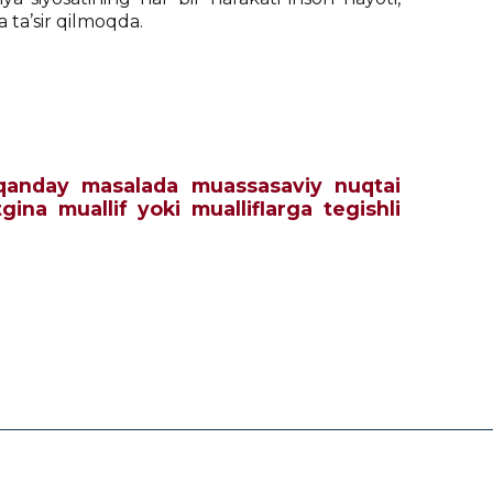
ta’sir qilmoqda.
ch qanday masalada muassasaviy nuqtai
tgina muallif yoki mualliflarga tegishli