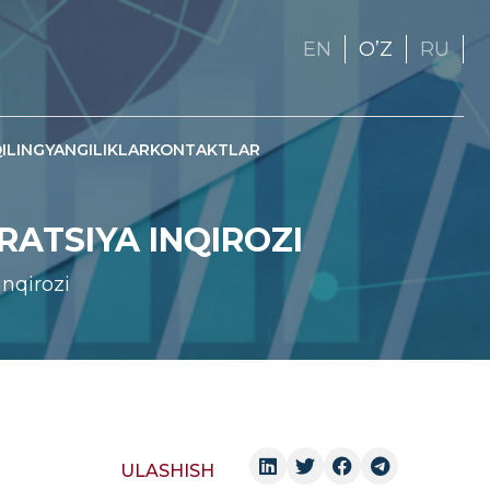
EN
OʼZ
RU
ILING
YANGILIKLAR
KONTAKTLAR
RATSIYA INQIROZI
inqirozi
ULASHISH