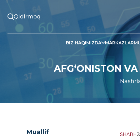
BIZ HAQIMIZDA
MARKAZLAR
MU
AFG‘ONISTON VA 
Nashrl
Muallif
SHARH
2