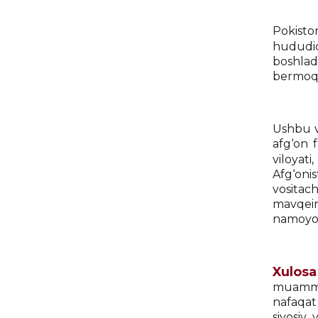
Pokisto
hududi
boshlad
bermoq
Ushbu v
afg‘on 
viloyat
Afg‘onis
vositac
mavqein
namoyon
Xulosa
muammo 
nafaqat
siyosiy 