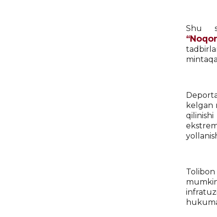
Shu sa
“Noqonu
tadbirl
mintaqav
Deporta
kelgan m
qilinish
ekstre
yollanis
Tolibon 
mumkin.
infratu
hukumat