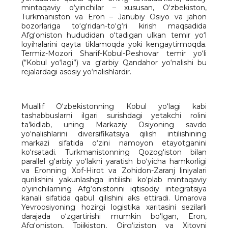
mintaqaviy o‘yinchilar – xususan, O‘zbekiston,
Turkmaniston va Eron – Janubiy Osiyo va jahon
bozorlariga to‘g‘ridan-to‘g‘ri kirish maqsadida
Afg‘oniston hududidan o‘tadigan ulkan temir yo‘l
loyihalarini qayta tiklamoqda yoki kengaytirmoqda.
Termiz-Mozori Sharif-Kobul-Peshovar temir yo‘li
(“Kobul yo‘lagi”) va g‘arbiy Qandahor yo‘nalishi bu
rejalardagi asosiy yo‘nalishlardir.
Muallif O‘zbekistonning Kobul yo‘lagi kabi
tashabbuslarni ilgari surishdagi yetakchi rolini
ta’kidlab, uning Markaziy Osiyoning savdo
yo‘nalishlarini diversifikatsiya qilish intilishining
markazi sifatida o‘zini namoyon etayotganini
ko‘rsatadi. Turkmanistonning Qozog‘iston bilan
parallel g‘arbiy yo‘lakni yaratish bo‘yicha hamkorligi
va Eronning Xof-Hirot va Zohidon-Zaranj liniyalari
qurilishini yakunlashga intilishi ko‘plab mintaqaviy
o‘yinchilarning Afg‘onistonni iqtisodiy integratsiya
kanali sifatida qabul qilishini aks ettiradi. Umarova
Yevroosiyoning hozirgi logistika xaritasini sezilarli
darajada o‘zgartirishi mumkin bo‘lgan, Eron,
Afg‘oniston, Tojikiston, Qirg‘iziston va Xitoyni