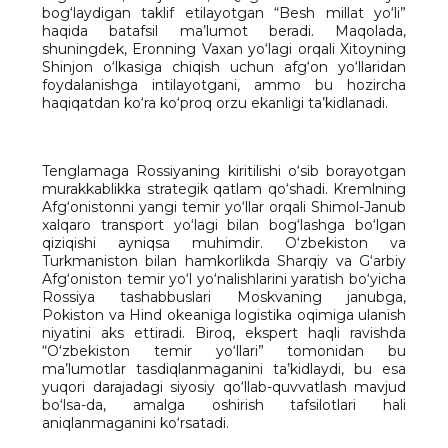
bog‘laydigan taklif etilayotgan “Besh millat yo‘li”
haqida batafsil ma’lumot beradi. Maqolada,
shuningdek, Eronning Vaxan yo‘lagi orqali Xitoyning
Shinjon o‘lkasiga chiqish uchun afg‘on yo‘llaridan
foydalanishga intilayotgani, ammo bu hozircha
haqiqatdan ko‘ra ko‘proq orzu ekanligi ta’kidlanadi.
Tenglamaga Rossiyaning kiritilishi o‘sib borayotgan
murakkablikka strategik qatlam qo‘shadi. Kremlning
Afg‘onistonni yangi temir yo‘llar orqali Shimol-Janub
xalqaro transport yo‘lagi bilan bog‘lashga bo‘lgan
qiziqishi ayniqsa muhimdir. O‘zbekiston va
Turkmaniston bilan hamkorlikda Sharqiy va G‘arbiy
Afg‘oniston temir yo‘l yo‘nalishlarini yaratish bo‘yicha
Rossiya tashabbuslari Moskvaning janubga,
Pokiston va Hind okeaniga logistika oqimiga ulanish
niyatini aks ettiradi. Biroq, ekspert haqli ravishda
“O‘zbekiston temir yo‘llari” tomonidan bu
ma’lumotlar tasdiqlanmaganini ta’kidlaydi, bu esa
yuqori darajadagi siyosiy qo‘llab-quvvatlash mavjud
bo‘lsa-da, amalga oshirish tafsilotlari hali
aniqlanmaganini ko‘rsatadi.