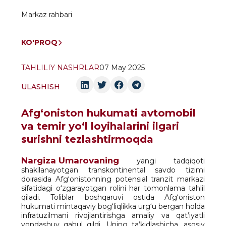
Markaz rahbari
KO'PROQ
TAHLILIY NASHRLAR
07 May 2025
ULASHISH
Afg‘oniston hukumati avtomobil
va temir yo‘l loyihalarini ilgari
surishni tezlashtirmoqda
Nargiza Umarovaning
yangi tadqiqoti
shakllanayotgan transkontinental savdo tizimi
doirasida Afg‘onistonning potensial tranzit markazi
sifatidagi o‘zgarayotgan rolini har tomonlama tahlil
qiladi. Toliblar boshqaruvi ostida Afg‘oniston
hukumati mintaqaviy bog‘liqlikka urg‘u bergan holda
infratuzilmani rivojlantirishga amaliy va qat’iyatli
yondashuv qabul qildi. Uning ta’kidlashicha, asosiy