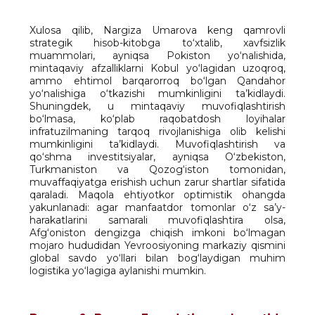
Xulosa qilib, Nargiza Umarova keng qamrovli
strategik hisob-kitobga to‘xtalib, xavfsizlik
muammolari, ayniqsa Pokiston yo‘nalishida,
mintaqaviy afzalliklarni Kobul yo‘lagidan uzoqroq,
ammo ehtimol barqarorroq bo‘lgan Qandahor
yo‘nalishiga o‘tkazishi mumkinligini ta’kidlaydi.
Shuningdek, u mintaqaviy muvofiqlashtirish
bo‘lmasa, ko‘plab raqobatdosh loyihalar
infratuzilmaning tarqoq rivojlanishiga olib kelishi
mumkinligini ta’kidlaydi. Muvofiqlashtirish va
qo‘shma investitsiyalar, ayniqsa O‘zbekiston,
Turkmaniston va Qozog‘iston tomonidan,
muvaffaqiyatga erishish uchun zarur shartlar sifatida
qaraladi. Maqola ehtiyotkor optimistik ohangda
yakunlanadi: agar manfaatdor tomonlar o‘z sa’y-
harakatlarini samarali muvofiqlashtira olsa,
Afg‘oniston dengizga chiqish imkoni bo‘lmagan
mojaro hududidan Yevroosiyoning markaziy qismini
global savdo yo‘llari bilan bog‘laydigan muhim
logistika yo‘lagiga aylanishi mumkin.