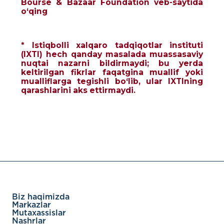
Bourse & Bazaar Foundation veb-saytida
o‘qing
* Istiqbolli xalqaro tadqiqotlar instituti
(IXTI) hech qanday masalada muassasaviy
nuqtai nazarni bildirmaydi; bu yerda
keltirilgan fikrlar faqatgina muallif yoki
mualliflarga tegishli bo‘lib, ular IXTIning
qarashlarini aks ettirmaydi.
Biz haqimizda
Markazlar
Mutaxassislar
Nashrlar