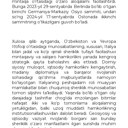
mintaqa o‘rtasidagi o‘zaro aloqalarni faollashtirdi.
Bunga 2023-yil 29-sentyabrda Berlinda bo‘lib o‘tgan
birinchi Germaniya-Markaziy Osiyo sammiti, undan
so‘ng 2024-yil 17-sentyabrda Ostonada ikkinchi
sammitning o‘tkazilgani guvoh bo‘ladi.
Xulosa qilib aytganda, O‘zbekiston va Yevropa
Ittifoqi o‘rtasidagi munosabatlarning, xususan, Italiya
bilan jadal va ko‘p qirrali sheriklik tufayli faollashuvi
mintaqaviy va xalqaro hamkorlikni yanada kengroq
strategik qayta baholashni aks ettiradi. Doimiy
siyosiy muloqot, iqtisodiy hamkorlikni kengaytirish,
madaniy diplomatiya va barqaror rivojlanish
sohasidagi qo‘shma majburiyatlarda namoyon
bo‘layotgan Italiyaning peshqadam roli muayyan
mamlakatlar bilan chuqurroq sheriklik munosabatlari
tomon siljishni ta’kidlaydi. Yaqinda bo‘lib o‘tgan oliy
darajadagi tashriflar chog‘ida imzolangan bitimlar
nafaqat ikki va ko‘p tomonlama aloqalarning
yetukligidan, balki uzoq muddatli hamkorlikning
institutsionallashuvidan dalolat beradi. Geosiyosiy va
iqtisodiy vaziyat rivojlanib borgani sari bunday
sheriklik o‘zaro manfaatlarni ilgari surishda muhim