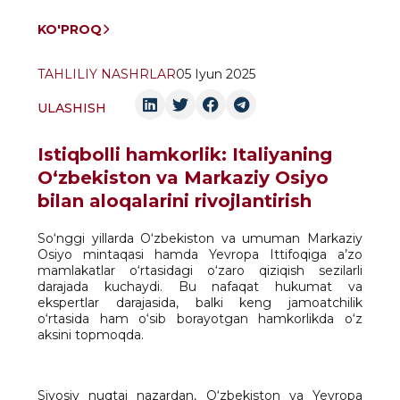
KO'PROQ
TAHLILIY NASHRLAR
05 Iyun 2025
ULASHISH
Istiqbolli hamkorlik: Italiyaning
O‘zbekiston va Markaziy Osiyo
bilan aloqalarini rivojlantirish
So‘nggi yillarda O‘zbekiston va umuman Markaziy
Osiyo mintaqasi hamda Yevropa Ittifoqiga a’zo
mamlakatlar o‘rtasidagi o‘zaro qiziqish sezilarli
darajada kuchaydi. Bu nafaqat hukumat va
ekspertlar darajasida, balki keng jamoatchilik
o‘rtasida ham o‘sib borayotgan hamkorlikda o‘z
aksini topmoqda.
Siyosiy nuqtai nazardan, O‘zbekiston va Yevropa