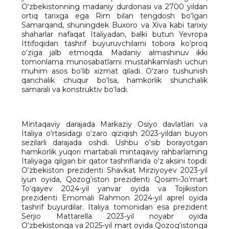
O‘zbekistonning madaniy durdonasi va 2700 yildan
ortiq tarixga ega Rim bilan tengdosh bo‘lgan
Samarqand, shuningdek Buxoro va Xiva kabi tarixiy
shaharlar nafaqat Italiyadan, balki butun Yevropa
Ittifoqidan tashrif buyuruvchilarni tobora ko‘proq
o‘ziga jalb etmoqda. Madaniy almashinuv ikki
tomonlama munosabatlarni mustahkamlash uchun
muhim asos bo‘lib xizmat qiladi. O‘zaro tushunish
qanchalik chuqur bo‘lsa, hamkorlik shunchalik
samarali va konstruktiv bo‘ladi.
Mintaqaviy darajada Markaziy Osiyo davlatlari va
Italiya o‘rtasidagi o‘zaro qiziqish 2023-yildan buyon
sezilarli darajada oshdi. Ushbu o‘sib borayotgan
hamkorlik yuqori martabali mintaqaviy rahbarlarning
Italiyaga qilgan bir qator tashriflarida o‘z aksini topdi:
O‘zbekiston prezidenti Shavkat Mirziyoyev 2023-yil
iyun oyida, Qozog‘iston prezidenti Qosim-Jo‘mart
To‘qayev 2024-yil yanvar oyida va Tojikiston
prezidenti Emomali Rahmon 2024-yil aprel oyida
tashrif buyurdilar. Italiya tomonidan esa prezident
Serjio Mattarella 2023-yil noyabr oyida
O‘zbekistonga va 2025-yil mart oyida Qozog‘istonga