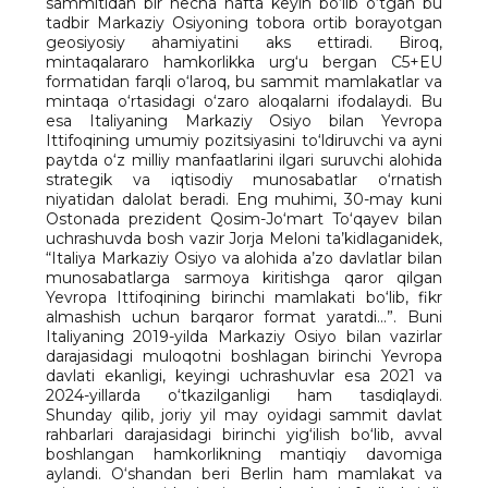
sammitidan bir necha hafta keyin bo‘lib o‘tgan bu
tadbir Markaziy Osiyoning tobora ortib borayotgan
geosiyosiy ahamiyatini aks ettiradi. Biroq,
mintaqalararo hamkorlikka urg‘u bergan C5+EU
formatidan farqli o‘laroq, bu sammit mamlakatlar va
mintaqa o‘rtasidagi o‘zaro aloqalarni ifodalaydi. Bu
esa Italiyaning Markaziy Osiyo bilan Yevropa
Ittifoqining umumiy pozitsiyasini to‘ldiruvchi va ayni
paytda o‘z milliy manfaatlarini ilgari suruvchi alohida
strategik va iqtisodiy munosabatlar o‘rnatish
niyatidan dalolat beradi. Eng muhimi, 30-may kuni
Ostonada prezident Qosim-Jo‘mart To‘qayev bilan
uchrashuvda bosh vazir Jorja Meloni ta’kidlaganidek,
“Italiya Markaziy Osiyo va alohida a’zo davlatlar bilan
munosabatlarga sarmoya kiritishga qaror qilgan
Yevropa Ittifoqining birinchi mamlakati bo‘lib, fikr
almashish uchun barqaror format yaratdi...”. Buni
Italiyaning 2019-yilda Markaziy Osiyo bilan vazirlar
darajasidagi muloqotni boshlagan birinchi Yevropa
davlati ekanligi, keyingi uchrashuvlar esa 2021 va
2024-yillarda o‘tkazilganligi ham tasdiqlaydi.
Shunday qilib, joriy yil may oyidagi sammit davlat
rahbarlari darajasidagi birinchi yig‘ilish bo‘lib, avval
boshlangan hamkorlikning mantiqiy davomiga
aylandi. O‘shandan beri Berlin ham mamlakat va