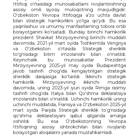
Ittifoqi o‘rtasidagi munosabatlarni rivojlantirishning
asosiy omili siyosiy muloqotning mavjudligidir.
O‘zbekiston Yevropa Ittifoqiga a’zo uchta davlat
bilan strategik hamkorlikni yo‘lga qo‘ydi. Bu esa
yaqinlashuv va umumiy manfaatlarning tobora ortib
borayotganini ko‘rsatadi. Bunday birinchi hamkorlik
prezident Shavkat Mirziyoyevning birinchi muddati
davomida, 2021-yil mart oyida Toshkentda Vengriya
va O‘zbekiston o‘rtasida Strategik sheriklik
to‘g‘risidagi bitim imzolanishi bilan o‘rnatildi.
Keyinchalik bu munosabatlar Prezident
Mirziyoyevning 2025-yil may oyida Budapeshtga
javob tashrifi chog‘ida kengaytirilgan strategik
sheriklik darajasiga ko‘tarildi. Ikkinchi strategik
hamkorlik Mirziyoyevning ikkinchi muddati
davomida, uning 2023-yil iyun oyida Rimga rasmiy
tashrifi chog‘ida Italiya bilan Qo‘shma deklaratsiya
imzolanishi bilan o‘rnatildi. Uchinchi hamkorlik uning
uchinchi muddatida, Fransiya va O‘zbekiston 2025-yil
mart oyida Parijda Strategik sheriklik to‘g‘risidagi
qo‘shma deklaratsiyani qabul qilganda amalga
oshirildi. Bu esa O‘zbekistonning Yevropa
Ittifoqining asosiy ishtirokchilari bilan rivojlanib
borayotgan aloqalarini yanada mustahkamladi.