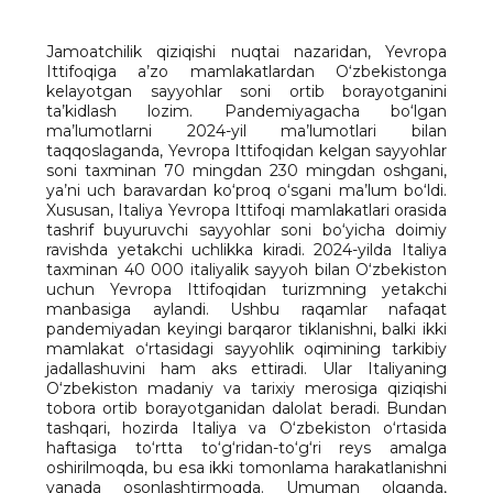
Jamoatchilik qiziqishi nuqtai nazaridan, Yevropa
Ittifoqiga a’zo mamlakatlardan O‘zbekistonga
kelayotgan sayyohlar soni ortib borayotganini
ta’kidlash lozim. Pandemiyagacha bo‘lgan
ma’lumotlarni 2024-yil ma’lumotlari bilan
taqqoslaganda, Yevropa Ittifoqidan kelgan sayyohlar
soni taxminan 70 mingdan 230 mingdan oshgani,
ya’ni uch baravardan ko‘proq o‘sgani ma’lum bo‘ldi.
Xususan, Italiya Yevropa Ittifoqi mamlakatlari orasida
tashrif buyuruvchi sayyohlar soni bo‘yicha doimiy
ravishda yetakchi uchlikka kiradi. 2024-yilda Italiya
taxminan 40 000 italiyalik sayyoh bilan O‘zbekiston
uchun Yevropa Ittifoqidan turizmning yetakchi
manbasiga aylandi. Ushbu raqamlar nafaqat
pandemiyadan keyingi barqaror tiklanishni, balki ikki
mamlakat o‘rtasidagi sayyohlik oqimining tarkibiy
jadallashuvini ham aks ettiradi. Ular Italiyaning
O‘zbekiston madaniy va tarixiy merosiga qiziqishi
tobora ortib borayotganidan dalolat beradi. Bundan
tashqari, hozirda Italiya va O‘zbekiston o‘rtasida
haftasiga to‘rtta to‘g‘ridan-to‘g‘ri reys amalga
oshirilmoqda, bu esa ikki tomonlama harakatlanishni
yanada osonlashtirmoqda. Umuman olganda,