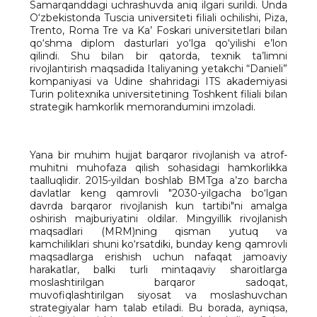
Samarqanddagi uchrashuvda aniq ilgari surildi. Unda
O‘zbekistonda Tuscia universiteti filiali ochilishi, Piza,
Trento, Roma Tre va Ka’ Foskari universitetlari bilan
qo‘shma diplom dasturlari yo‘lga qo‘yilishi e’lon
qilindi. Shu bilan bir qatorda, texnik ta’limni
rivojlantirish maqsadida Italiyaning yetakchi “Danieli”
kompaniyasi va Udine shahridagi ITS akademiyasi
Turin politexnika universitetining Toshkent filiali bilan
strategik hamkorlik memorandumini imzoladi.
Yana bir muhim hujjat barqaror rivojlanish va atrof-
muhitni muhofaza qilish sohasidagi hamkorlikka
taalluqlidir. 2015-yildan boshlab BMTga a’zo barcha
davlatlar keng qamrovli "2030-yilgacha bo‘lgan
davrda barqaror rivojlanish kun tartibi"ni amalga
oshirish majburiyatini oldilar. Mingyillik rivojlanish
maqsadlari (MRM)ning qisman yutuq va
kamchiliklari shuni ko‘rsatdiki, bunday keng qamrovli
maqsadlarga erishish uchun nafaqat jamoaviy
harakatlar, balki turli mintaqaviy sharoitlarga
moslashtirilgan barqaror sadoqat,
muvofiqlashtirilgan siyosat va moslashuvchan
strategiyalar ham talab etiladi. Bu borada, ayniqsa,