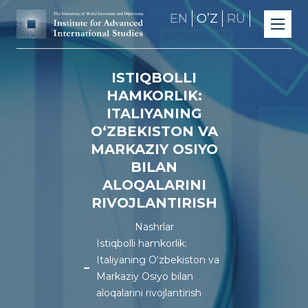
EN
OʼZ
RU
ISTIQBOLLI
HAMKORLIK:
ITALIYANING
O‘ZBEKISTON VA
MARKAZIY OSIYO
BILAN
ALOQALARINI
RIVOJLANTIRISH
Nashrlar
Istiqbolli hamkorlik:
Italiyaning O‘zbekiston va
Markaziy Osiyo bilan
aloqalarini rivojlantirish