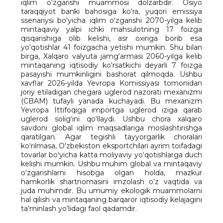
iqlim o‘zgarishi muammosi dolzarbdir. Osiyo
taraqqiyot banki bahosiga ko‘ra, yuqori emissiya
ssenariysi bo‘yicha iqlim o‘zgarishi 2070-yilga kelib
mintaqaviy yalpi ichki mahsulotning 17 foizga
qisqarishiga olib kelishi, asr oxiriga borib esa
yo‘qotishlar 41 foizgacha yetishi mumkin. Shu bilan
birga, Xalqaro valyuta jamg‘armasi 2060-yilga kelib
mintaqaning iqtisodiy ko‘rsatkichi deyarli 7 foizga
pasayishi mumkinligini bashorat qilmoqda. Ushbu
xavflar 2026-yilda Yevropa Komissiyasi tomonidan
joriy etiladigan chegara uglerod nazorati mexanizmi
(CBAM) tufayli yanada kuchayadi. Bu mexanizm
Yevropa Ittifoqiga importga uglerod iziga qarab
uglerod solig‘ini qo‘llaydi. Ushbu chora xalqaro
savdoni global iqlim maqsadlariga moslashtirishga
qaratilgan. Agar tegishli tayyorgarlik choralari
ko‘rilmasa, O‘zbekiston eksportchilari ayrim toifadagi
tovarlar bo‘yicha katta moliyaviy yo‘qotishlarga duch
kelishi mumkin. Ushbu muhim global va mintaqaviy
o‘zgarishlarni hisobga olgan holda, mazkur
hamkorlik shartnomasini imzolash o‘z vaqtida va
juda muhimdir. Bu umumiy ekologik muammolarni
hal qilish va mintaqaning barqaror iqtisodiy kelajagini
ta’minlash yo‘lidagi faol qadamdir.