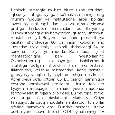
Uchinchi strategik muhim bitim uzoq muddatli
iqtisodiy integratsiyaga ko‘maklashishning eng
muhim huquqiy va institutsional asosi bo‘lgan
investitsiyalarni rag‘batlantirish va o‘zaro himoya
qilishga taalluqlidir. Birinchidan, bu Italiyaning
O‘zbekistondagi o‘sib borayotgan iqtisodiy ishtirokini
mustahkamlaydi. Bu yerda allaqachon qisman Italiya
kapitali ishtirokidagi 60 ga yaqin korxona, shu
jumladan to‘liq Italiya kapitali ishtirokidagi 24 ta
korxona faoliyat yuritmoqda. Bu nafaqat tijorat
manfaatdorligini, balki investorlarning
O‘zbekistonning rivojlanayotgan ishbilarmonlik
muhitiga bo‘lgan ishonchini ham aks ettiradi.
Ikkinchidan, kelishuv mintaqadagi keng qamrovli
geosiyosiy va iqtisodiy qayta qurilishga mos keladi.
Aprel oyida bo‘lib o‘tgan C5+EU birinchi sammitida
Yevropa komissiyasi prezidenti Ursula fon der
Lyayen mintaqaga 12 milliard yevro miqdorida
sarmoya kiritish rejasini e’lon qildi. Bu Yevropa Ittifoqi
va unga a’zo davlatlarni Markaziy Osiyo
taraqqiyotida uzoq muddatli manfaatdor tomonlar
sifatida namoyon etdi. Bundan tashqari, Italiya
ushbu yondashuvni to‘ldirib, OTB loyihalarining 41,6