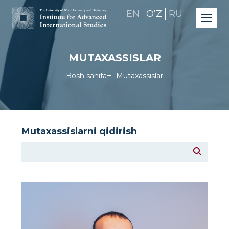
EN
OʼZ
RU
MUTAXASSISLAR
Bosh sahifa
Mutaxassislar
Mutaxassislarni qidirish