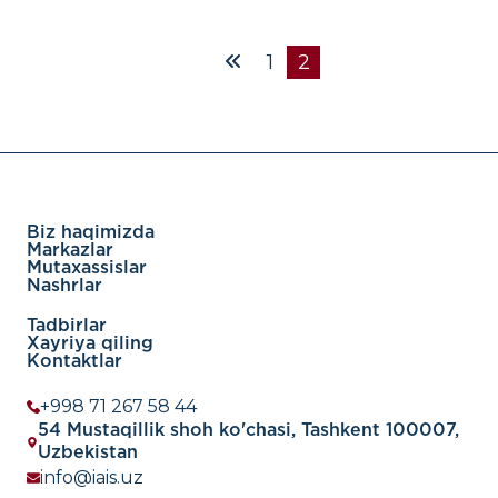
1
2
Biz haqimizda
Markazlar
Mutaxassislar
Nashrlar
Tadbirlar
Xayriya qiling
Kontaktlar
+998 71 267 58 44
54 Mustaqillik shoh ko'chasi, Tashkent 100007,
Uzbekistan
info@iais.uz