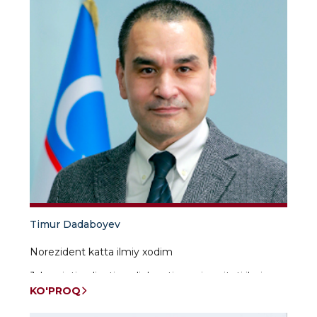
Timur Dadaboyev
Norezident katta ilmiy xodim
Jahon iqtisodiyoti va diplonatiya universiteti ilmiy
ishlar va innovatsiyalar boʻyicha prorektori
KO'PROQ