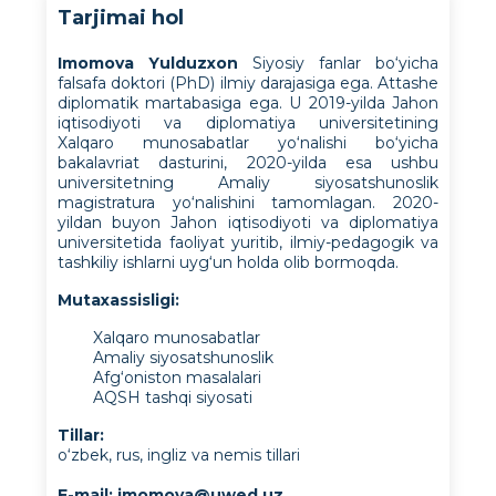
Tarjimai hol
Imomova Yulduzxon
Siyosiy fanlar bo‘yicha
falsafa doktori (PhD) ilmiy darajasiga ega. Attashe
diplomatik martabasiga ega. U 2019-yilda Jahon
iqtisodiyoti va diplomatiya universitetining
Xalqaro munosabatlar yo‘nalishi bo‘yicha
bakalavriat dasturini, 2020-yilda esa ushbu
universitetning Amaliy siyosatshunoslik
magistratura yo‘nalishini tamomlagan. 2020-
yildan buyon Jahon iqtisodiyoti va diplomatiya
universitetida faoliyat yuritib, ilmiy-pedagogik va
tashkiliy ishlarni uyg‘un holda olib bormoqda.
Mutaxassisligi
:
Xalqaro munosabatlar
Amaliy siyosatshunoslik
Afg‘oniston masalalari
AQSH tashqi siyosati
Tillar:
o‘zbek, rus, ingliz va nemis tillari
E-mail:
imomova@uwed.uz