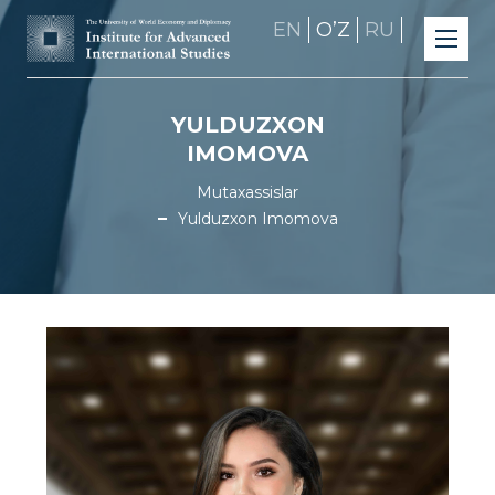
EN
OʼZ
RU
YULDUZXON
IMOMOVA
Mutaxassislar
Yulduzxon Imomova