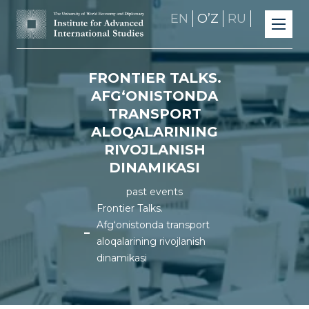
EN
OʼZ
RU
FRONTIER TALKS.
AFG‘ONISTONDA
TRANSPORT
ALOQALARINING
RIVOJLANISH
DINAMIKASI
past events
Frontier Talks.
Afg‘onistonda transport
aloqalarining rivojlanish
dinamikasi