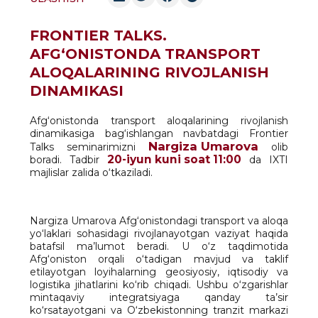
FRONTIER TALKS.
AFG‘ONISTONDA TRANSPORT
ALOQALARINING RIVOJLANISH
DINAMIKASI
Afg‘onistonda transport aloqalarining rivojlanish
dinamikasiga bag‘ishlangan navbatdagi Frontier
Nargiza Umarova
Talks seminarimizni
olib
20-iyun kuni soat 11:00
boradi. Tadbir
da IXTI
majlislar zalida o‘tkaziladi.
Nargiza Umarova Afg‘onistondagi transport va aloqa
yo‘laklari sohasidagi rivojlanayotgan vaziyat haqida
batafsil ma’lumot beradi. U o‘z taqdimotida
Afg‘oniston orqali o‘tadigan mavjud va taklif
etilayotgan loyihalarning geosiyosiy, iqtisodiy va
logistika jihatlarini ko‘rib chiqadi. Ushbu o‘zgarishlar
mintaqaviy integratsiyaga qanday ta’sir
ko‘rsatayotgani va O‘zbekistonning tranzit markazi