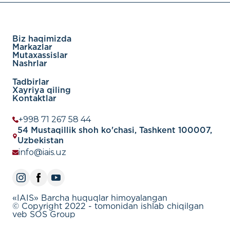
Biz haqimizda
Markazlar
Mutaxassislar
Nashrlar
Tadbirlar
Xayriya qiling
Kontaktlar
+998 71 267 58 44
54 Mustaqillik shoh ko'chasi, Tashkent 100007,
Uzbekistan
info@iais.uz
«IAIS» Barcha huquqlar himoyalangan
© Copyright 2022 - tomonidan ishlab chiqilgan
veb SOS Group