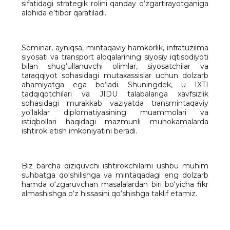
sifatidagi strategik rolini qanday o‘zgartirayotganiga
alohida e’tibor qaratiladi.
Seminar, ayniqsa, mintaqaviy hamkorlik, infratuzilma
siyosati va transport aloqalarining siyosiy iqtisodiyoti
bilan shug‘ullanuvchi olimlar, siyosatchilar va
taraqqiyot sohasidagi mutaxassislar uchun dolzarb
ahamiyatga ega bo‘ladi. Shuningdek, u IXTI
tadqiqotchilari va JIDU talabalariga xavfsizlik
sohasidagi murakkab vaziyatda transmintaqaviy
yo‘laklar diplomatiyasining muammolari va
istiqbollari haqidagi mazmunli muhokamalarda
ishtirok etish imkoniyatini beradi.
Biz barcha qiziquvchi ishtirokchilarni ushbu muhim
suhbatga qo‘shilishga va mintaqadagi eng dolzarb
hamda o‘zgaruvchan masalalardan biri bo‘yicha fikr
almashishga o‘z hissasini qo‘shishga taklif etamiz.