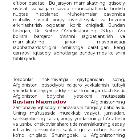
e’tibor qaratadi. Bu jarayon mamlakatning iqtisodiy
siyosati va xalqaro savdo munosabatlarida burilish
nuqtasi hisoblanadi. Muhokamalar davomida
mahalliy sanoat, xorijiy investitsiyalar va bozorni
erkinlashtirish oqibatlari ko‘rib chiqiladi. Bundan
tashqari, Dr. Seitov O‘zbekistonning JSTga a’zo
bo‘lishi barqaror o‘sishni rag‘batlantirish va
mamlakatning jahon maydonidagi
raqobatbardoshligini oshirishga qaratilgan keng
qamrovli iqtisodiy islohotlarga qanday mos kelishini
tahlil qiladi.
Tolibonlar hokimiyatga qaytganidan so‘ng,
Afg‘oniston iqtisodiyoti xalqaro yakkalanish tufayli
yanada kuchaygan jiddiy muammolarga duch keldi.
Afg‘oniston bo‘yicha yetakchi mutaxassis
Rustam Maхmudov
Afg‘onistonning
zamonaviy iqtisodiy manzarasini tanqidiy baholaydi.
Uning ma’ruzasida murakkab vaziyat, jumladan,
sanksiyalarning ta’siri, xorijiy yordamning to‘xtatilishi
va ushbu cheklovlar sharoitida mamlakatning asosiy
iqtisodiy funksiyalarini saqlab qolish uchun kurashi
ko‘rib chiqiladi. Shuningdek, u Afg‘onistonning