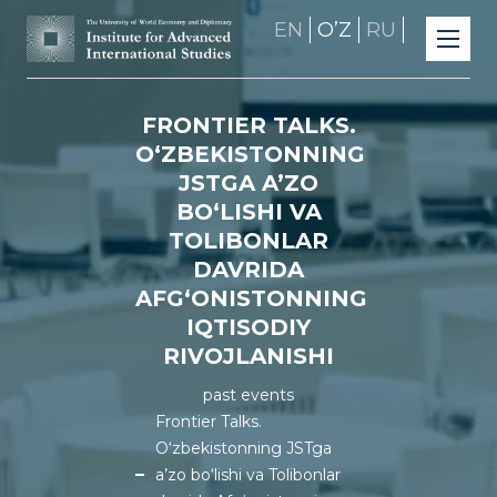
EN
OʼZ
RU
FRONTIER TALKS.
O‘ZBEKISTONNING
JSTGA A’ZO
BO‘LISHI VA
TOLIBONLAR
DAVRIDA
AFG‘ONISTONNING
IQTISODIY
RIVOJLANISHI
past events
Frontier Talks.
O‘zbekistonning JSTga
a’zo bo‘lishi va Tolibonlar