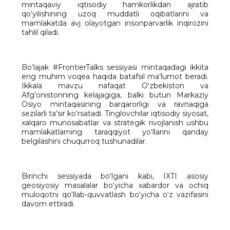
mintaqaviy iqtisodiy hamkorlikdan ajratib
qo‘yilishining uzoq muddatli oqibatlarini va
mamlakatda avj olayotgan insonparvarlik inqirozini
tahlil qiladi.
Bo‘lajak #FrontierTalks sessiyasi mintaqadagi ikkita
eng muhim voqea haqida batafsil ma’lumot beradi.
Ikkala mavzu nafaqat O‘zbekiston va
Afg‘onistonning kelajagiga, balki butun Markaziy
Osiyo mintaqasining barqarorligi va ravnaqiga
sezilarli ta’sir ko‘rsatadi. Tinglovchilar iqtisodiy siyosat,
xalqaro munosabatlar va strategik rivojlanish ushbu
mamlakatlarning taraqqiyot yo‘llarini qanday
belgilashini chuqurroq tushunadilar.
Birinchi sessiyada bo‘lgani kabi, IXTI asosiy
geosiyosiy masalalar bo‘yicha xabardor va ochiq
muloqotni qo‘llab-quvvatlash bo‘yicha o‘z vazifasini
davom ettiradi.