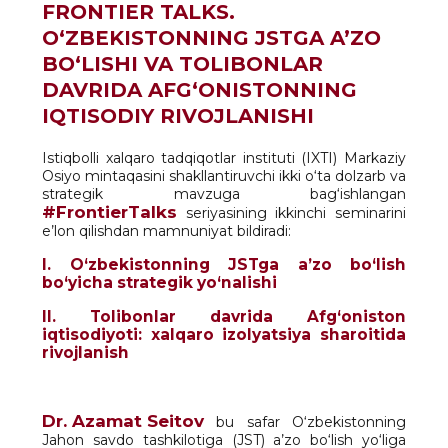
FRONTIER TALKS.
O‘ZBEKISTONNING JSTGA A’ZO
BO‘LISHI VA TOLIBONLAR
DAVRIDA AFG‘ONISTONNING
IQTISODIY RIVOJLANISHI
Istiqbolli xalqaro tadqiqotlar instituti (IXTI) Markaziy
Osiyo mintaqasini shakllantiruvchi ikki o‘ta dolzarb va
strategik mavzuga bag‘ishlangan
#FrontierTalks
seriyasining ikkinchi seminarini
e’lon qilishdan mamnuniyat bildiradi:
I. O‘zbekistonning JSTga a’zo bo‘lish
bo‘yicha strategik yo‘nalishi
II. Tolibonlar davrida Afg‘oniston
iqtisodiyoti: xalqaro izolyatsiya sharoitida
rivojlanish
Dr. Azamat Seitov
bu safar O‘zbekistonning
Jahon savdo tashkilotiga (JST) a’zo bo‘lish yo‘liga