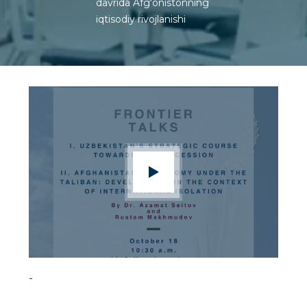
davrida Afg‘onistonning
iqtisodiy rivojlanishi
-