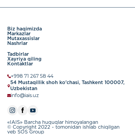
Biz haqimizda
Markazlar
Mutaxassislar
Nashrlar
Tadbirlar
Xayriya qiling
Kontaktlar
+998 71 267 58 44
54 Mustaqillik shoh ko'chasi, Tashkent 100007,
Uzbekistan
info@iais.uz
«IAIS» Barcha huquqlar himoyalangan
© Copyright 2022 - tomonidan ishlab chiqilgan
veb SOS Group