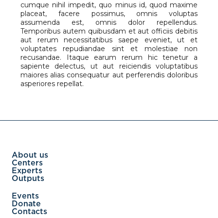
cumque nihil impedit, quo minus id, quod maxime
placeat, facere possimus, omnis voluptas
assumenda est, omnis dolor repellendus.
Temporibus autem quibusdam et aut officiis debitis
aut rerum necessitatibus saepe eveniet, ut et
voluptates repudiandae sint et molestiae non
recusandae. Itaque earum rerum hic tenetur a
sapiente delectus, ut aut reiciendis voluptatibus
maiores alias consequatur aut perferendis doloribus
asperiores repellat.
About us
Centers
Experts
Outputs
Events
Donate
Contacts