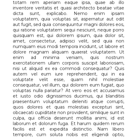
totam rem aperiam eaque ipsa, quae ab illo
inventore veritatis et quasi architecto beatae vitae
dicta sunt, explicabo. Nemo enim ipsam
voluptatem, quia voluptas sit, aspernatur aut odit
aut fugit, sed quia consequuntur magni dolores eos,
qui ratione voluptatem sequi nesciunt, neque porro
quisquam est, qui dolorem ipsum, quia dolor sit,
amet, consectetur, adipisci velit, sed quia non
numquam eius modi tempora incidunt, ut labore et
dolore magnam aliquam quaerat voluptatem. Ut
enim ad minima veniam, quis nostrum
exercitationem ullam corporis suscipit laboriosam,
nisi ut aliquid ex ea commodi consequatur? Quis
autem vel eum iure reprehenderit, qui in ea
voluptate velit esse, quam nihil molestiae
consequatur, vel illum, qui dolorem eum fugiat, quo
voluptas nulla pariatur? At vero eos et accusamus
et iusto odio dignissimos ducimus, qui blanditiis
praesentium voluptatum deleniti atque corrupti,
quos dolores et quas molestias excepturi sint,
obcaecati cupiditate non provident, similique sunt in
culpa, qui officia deserunt mollitia animi, id est
laborum et dolorum fuga. Et harum quidem rerum
facilis est et expedita distinctio. Nam libero
tempore, cum soluta nobis est eligendi optio,